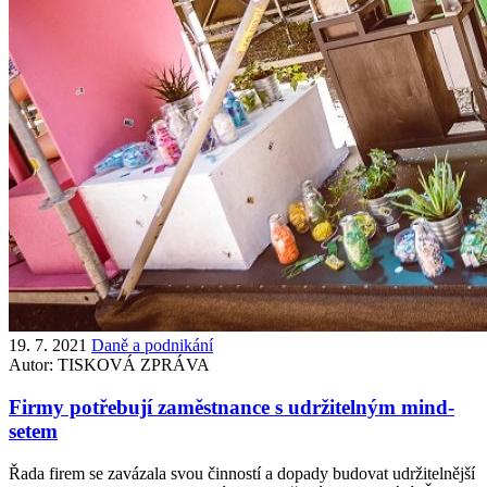
19. 7. 2021
Daně a podnikání
Autor:
TISKOVÁ ZPRÁVA
Firmy potřebují zaměstnance s udržitelným mind-
setem
Řada firem se zavázala svou činností a dopady budovat udržitelnější