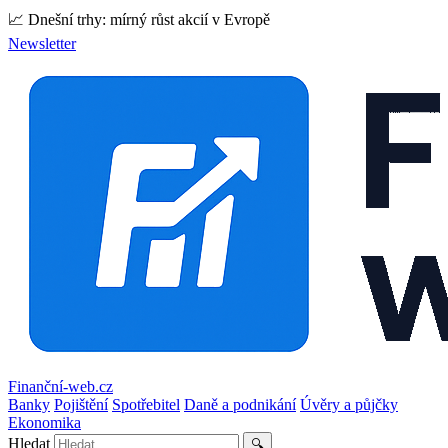
📈 Dnešní trhy: mírný růst akcií v Evropě
Newsletter
Finanční-web.cz
Banky
Pojištění
Spotřebitel
Daně a podnikání
Úvěry a půjčky
Ekonomika
Hledat
🔍