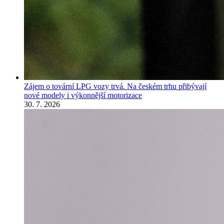
Zájem o tovární LPG vozy trvá. Na českém trhu přibývají
nové modely i výkonnější motorizace
30. 7. 2026