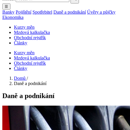
☰
Banky
Pojištění
Spotřebitel
Daně a podnikání
Úvěry a půjčky
Ekonomika
Kurzy měn
Mzdová kalkulačka
Obchodní rejstřík
Články
Kurzy měn
Mzdová kalkulačka
Obchodní rejstřík
Články
Domů
/
Daně a podnikání
Daně a podnikání