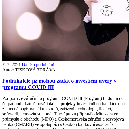
7. 7. 2021
Daně a podnikání
Autor:
TISKOVÁ ZPRÁVA
Podnikatelé již mohou žádat o investiční úvěry v
programu COVID III
Podporu ze záručního programu COVID III (Program) budou moci
čerpat podnikatelé nově také na projekty investičního charakteru, to
znamená např. na nákup strojů, zařízení, technologií, licencí,
softwarů, nemovitostí apod. Tuto úpravu připravilo Ministerstvo
průmyslu a obchodu (MPO) a Českomoravská záruční a rozvojová
banka (ČMZRB) ve spolupráci s Českou bankovní asociací a