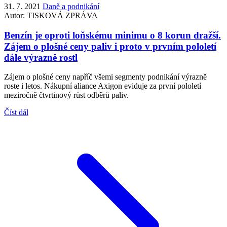
31. 7. 2021
Daně a podnikání
Autor:
TISKOVÁ ZPRÁVA
Benzín je oproti loňskému minimu o 8 korun dražší.
Zájem o plošné ceny paliv i proto v prvním pololetí
dále výrazně rostl
Zájem o plošné ceny napříč všemi segmenty podnikání výrazně
roste i letos. Nákupní aliance Axigon eviduje za první pololetí
meziročně čtvrtinový růst odběrů paliv.
Číst dál