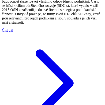
budoucnost skrze rozvoj vlastního odpovědného podnikání. Často
se hlásí k cílům udržitelného rozvoje (SDG's), které vydalo v září
2015 OSN a začlenili je do své firemní strategie a podnikatelské
činnosti. Obvyklá praxe je, že firmy zvolí z 18 cílů SDG's ty, které
jsou relevantní pro jejich podnikání a jsou v souladu s jejich vizí,
misí a strategií.
Číst dál