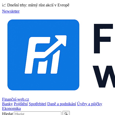
📈 Dnešní trhy: mírný růst akcií v Evropě
Newsletter
Finanční-web.cz
Banky
Pojištění
Spotřebitel
Daně a podnikání
Úvěry a půjčky
Ekonomika
Hledat
🔍