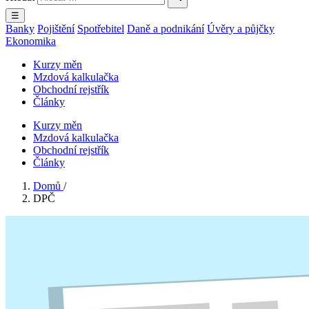
☰
Banky
Pojištění
Spotřebitel
Daně a podnikání
Úvěry a půjčky
Ekonomika
Kurzy měn
Mzdová kalkulačka
Obchodní rejstřík
Články
Kurzy měn
Mzdová kalkulačka
Obchodní rejstřík
Články
Domů
/
DPČ