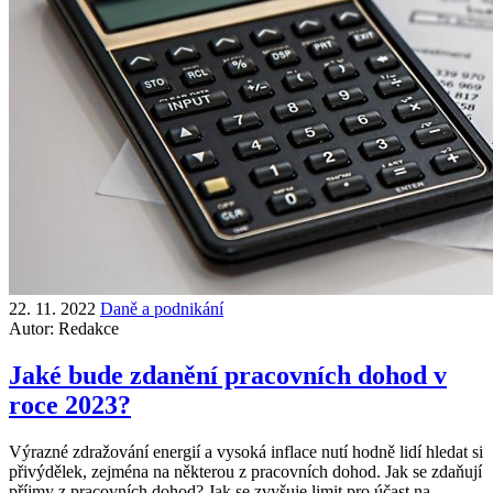
22. 11. 2022
Daně a podnikání
Autor:
Redakce
Jaké bude zdanění pracovních dohod v
roce 2023?
Výrazné zdražování energií a vysoká inflace nutí hodně lidí hledat si
přivýdělek, zejména na některou z pracovních dohod. Jak se zdaňují
příjmy z pracovních dohod? Jak se zvyšuje limit pro účast na