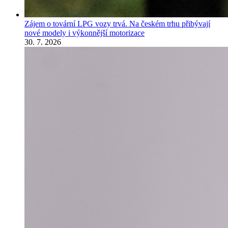
Zájem o tovární LPG vozy trvá. Na českém trhu přibývají
nové modely i výkonnější motorizace
30. 7. 2026