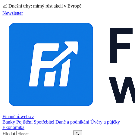
📈 Dnešní trhy: mírný růst akcií v Evropě
Newsletter
Finanční-web.cz
Banky
Pojištění
Spotřebitel
Daně a podnikání
Úvěry a půjčky
Ekonomika
Hledat
🔍