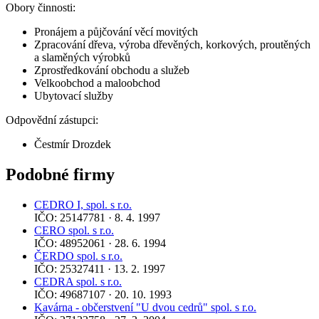
Obory činnosti:
Pronájem a půjčování věcí movitých
Zpracování dřeva, výroba dřevěných, korkových, proutěných
a slaměných výrobků
Zprostředkování obchodu a služeb
Velkoobchod a maloobchod
Ubytovací služby
Odpovědní zástupci:
Čestmír Drozdek
Podobné firmy
CEDRO I, spol. s r.o.
IČO: 25147781 · 8. 4. 1997
CERO spol. s r.o.
IČO: 48952061 · 28. 6. 1994
ČERDO spol. s r.o.
IČO: 25327411 · 13. 2. 1997
CEDRA spol. s r.o.
IČO: 49687107 · 20. 10. 1993
Kavárna - občerstvení "U dvou cedrů" spol. s r.o.