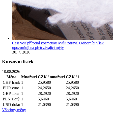
Češi volí přírodní kosmetiku kvůli zdraví. Odborníci však
upozorňují na přetrvávající mýty
30. 7. 2026
Kurzovní lístek
10.08.2026
Měna
Množství
CZK / množství
CZK / 1
CHF
frank
1
25,9580
25,9580
EUR
euro
1
24,2650
24,2650
GBP
libra
1
28,2920
28,2920
PLN
zlotý
1
5,6460
5,6460
USD
dolar
1
21,0390
21,0390
Všechny měny