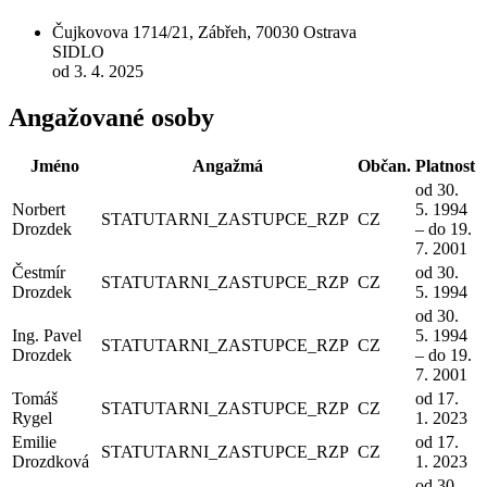
Čujkovova 1714/21, Zábřeh, 70030 Ostrava
SIDLO
od 3. 4. 2025
Angažované osoby
Jméno
Angažmá
Občan.
Platnost
od 30.
Norbert
5. 1994
STATUTARNI_ZASTUPCE_RZP
CZ
Drozdek
– do 19.
7. 2001
Čestmír
od 30.
STATUTARNI_ZASTUPCE_RZP
CZ
Drozdek
5. 1994
od 30.
Ing. Pavel
5. 1994
STATUTARNI_ZASTUPCE_RZP
CZ
Drozdek
– do 19.
7. 2001
Tomáš
od 17.
STATUTARNI_ZASTUPCE_RZP
CZ
Rygel
1. 2023
Emilie
od 17.
STATUTARNI_ZASTUPCE_RZP
CZ
Drozdková
1. 2023
od 30.