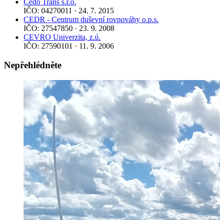
Čedo Trans s.r.o.
IČO: 04270011 · 24. 7. 2015
CEDR - Centrum duševní rovnováhy o.p.s.
IČO: 27547850 · 23. 9. 2008
CEVRO Univerzita, z.ú.
IČO: 27590101 · 11. 9. 2006
Nepřehlédněte