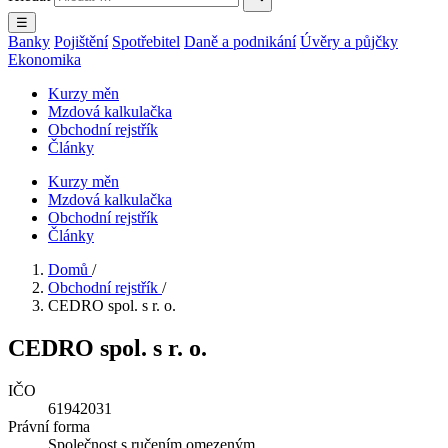
☰
Banky
Pojištění
Spotřebitel
Daně a podnikání
Úvěry a půjčky
Ekonomika
Kurzy měn
Mzdová kalkulačka
Obchodní rejstřík
Články
Kurzy měn
Mzdová kalkulačka
Obchodní rejstřík
Články
Domů
/
Obchodní rejstřík
/
CEDRO spol. s r. o.
CEDRO spol. s r. o.
IČO
61942031
Právní forma
Společnost s ručením omezeným