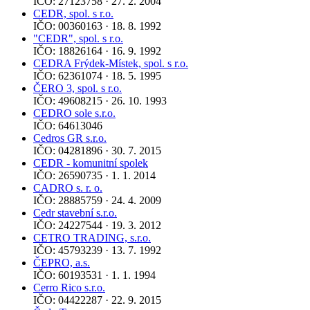
IČO: 27123758 · 27. 2. 2004
CEDR, spol. s r.o.
IČO: 00360163 · 18. 8. 1992
"CEDR", spol. s r.o.
IČO: 18826164 · 16. 9. 1992
CEDRA Frýdek-Místek, spol. s r.o.
IČO: 62361074 · 18. 5. 1995
ČERO 3, spol. s r.o.
IČO: 49608215 · 26. 10. 1993
CEDRO sole s.r.o.
IČO: 64613046
Cedros GR s.r.o.
IČO: 04281896 · 30. 7. 2015
CEDR - komunitní spolek
IČO: 26590735 · 1. 1. 2014
CADRO s. r. o.
IČO: 28885759 · 24. 4. 2009
Cedr stavební s.r.o.
IČO: 24227544 · 19. 3. 2012
CETRO TRADING, s.r.o.
IČO: 45793239 · 13. 7. 1992
ČEPRO, a.s.
IČO: 60193531 · 1. 1. 1994
Cerro Rico s.r.o.
IČO: 04422287 · 22. 9. 2015