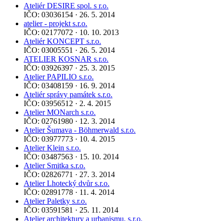
Ateliér DESIRE spol. s r.o.
IČO: 03036154 · 26. 5. 2014
atelier - projekt s.r.o.
IČO: 02177072 · 10. 10. 2013
Ateliér KONCEPT s.r.o.
IČO: 03005551 · 26. 5. 2014
ATELIER KOSNAR s.r.o.
IČO: 03926397 · 25. 3. 2015
Atelier PAPILIO s.r.o.
IČO: 03408159 · 16. 9. 2014
Ateliér správy památek s.r.o.
IČO: 03956512 · 2. 4. 2015
Atelier MONarch s.r.o.
IČO: 02761980 · 12. 3. 2014
Atelier Šumava - Böhmerwald s.r.o.
IČO: 03977773 · 10. 4. 2015
Atelier Klein s.r.o.
IČO: 03487563 · 15. 10. 2014
Atelier Smitka s.r.o.
IČO: 02826771 · 27. 3. 2014
Atelier Lhotecký dvůr s.r.o.
IČO: 02891778 · 11. 4. 2014
Atelier Paletky s.r.o.
IČO: 03591581 · 25. 11. 2014
Atelier architektury a urbanismu, s.r.o.