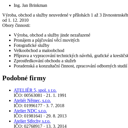
Ing. Jan Brinkman
Výroba, obchod a služby neuvedené v přílohách 1 až 3 živnostenské
od 1. 12. 2010
Obory činnosti:
Výroba, obchod a služby jinde nezařazené
Pronájem a půjčování věcí movitých
Fotografické služby
Velkoobchod a maloobchod
Příprava a vypracování technických návrhů, grafické a kresličs
Zprostředkování obchodu a služeb
Poradenská a konzultační činnost, zpracování odborných studi
Podobné firmy
ATELIÉR 5, spol. s r.o.
IČO: 00563081 · 21. 1. 1991
Ateliér Němec, s.r.o.
IČO: 01996177 · 3. 7. 2018
Atelier NDC s.r.o.
IČO: 01981641 · 29. 8. 2013
Atelier Střechy s.r.o.
IČO: 02768917 · 13. 3. 2014