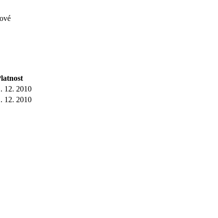
lové
latnost
. 12. 2010
. 12. 2010