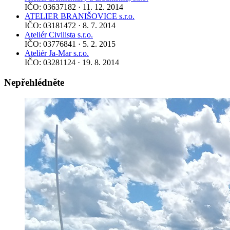
IČO: 03637182 · 11. 12. 2014
ATELIER BRANIŠOVICE s.r.o.
IČO: 03181472 · 8. 7. 2014
Ateliér Civilista s.r.o.
IČO: 03776841 · 5. 2. 2015
Ateliér Ja-Mar s.r.o.
IČO: 03281124 · 19. 8. 2014
Nepřehlédněte