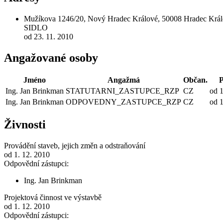
Mužíkova 1246/20, Nový Hradec Králové, 50008 Hradec Krá
SIDLO
od 23. 11. 2010
Angažované osoby
Jméno
Angažmá
Občan.
P
Ing. Jan Brinkman
STATUTARNI_ZASTUPCE_RZP
CZ
od 1
Ing. Jan Brinkman
ODPOVEDNY_ZASTUPCE_RZP
CZ
od 1
Živnosti
Provádění staveb, jejich změn a odstraňování
od 1. 12. 2010
Odpovědní zástupci:
Ing. Jan Brinkman
Projektová činnost ve výstavbě
od 1. 12. 2010
Odpovědní zástupci: