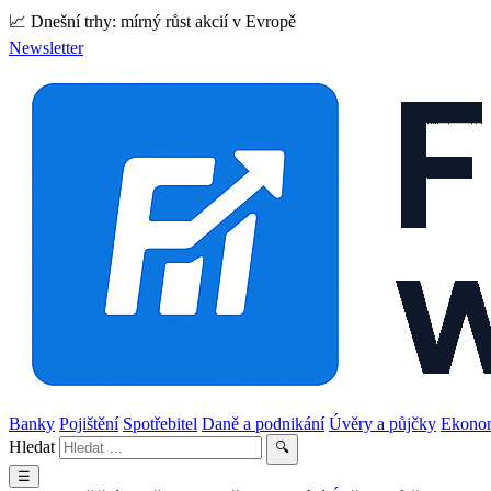
📈 Dnešní trhy: mírný růst akcií v Evropě
Newsletter
Banky
Pojištění
Spotřebitel
Daně a podnikání
Úvěry a půjčky
Ekono
Hledat
🔍
☰