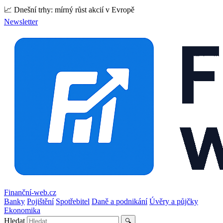
📈 Dnešní trhy: mírný růst akcií v Evropě
Newsletter
Finanční-web.cz
Banky
Pojištění
Spotřebitel
Daně a podnikání
Úvěry a půjčky
Ekonomika
Hledat
🔍