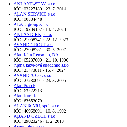
ANLAND-STAV, s.r.o.
IČO: 03227189 · 23. 7. 2014
ALAN SERVICE s.r.o.
IČO: 00884448
ALAD group s.r.o.
IČO: 19239157 · 13. 4. 2023
ANLAND-RK, s.r.o.
IČO: 21058741 · 22. 12. 2023
AVAND GROUP a.s.
IČO: 27908381 · 30. 5. 2007
Alan John Lensmith, BA
IČO: 65237609 · 21. 10. 1996
Alang jazyková akademie s.r.o
IČO: 21473811 · 16. 4. 2024
AVAND & Co., s.r.o.
IČO: 27230091 · 23. 3. 2005
Alan Prášek
IČO: 63222213
Alan Kurjak
IČO: 63653079
ALAN & ARI, spol. s r.o.
IČO: 46968091 · 10. 8. 1992
ABAND CZECH s.r.o.
IČO: 29023246 · 1. 2. 2010
Avand plus, s.r.o.