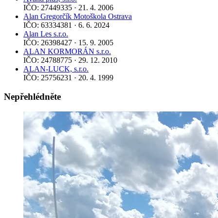
IČO: 27449335 · 21. 4. 2006
Alan Gregorčík Motoškola Ostrava
IČO: 63334381 · 6. 6. 2024
Alan Les s.r.o.
IČO: 26398427 · 15. 9. 2005
ALAN KORMORÁN s.r.o.
IČO: 24788775 · 29. 12. 2010
ALAN-LUCK, s.r.o.
IČO: 25756231 · 20. 4. 1999
Nepřehlédněte