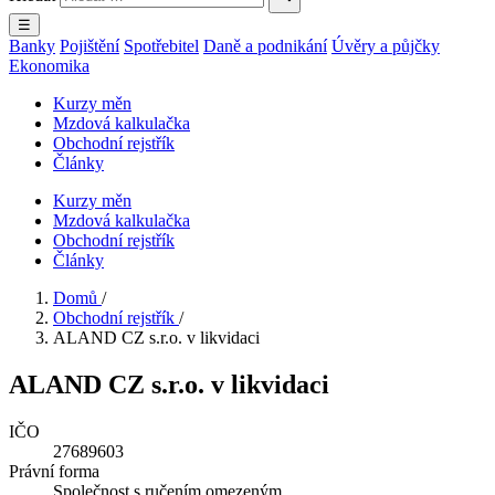
☰
Banky
Pojištění
Spotřebitel
Daně a podnikání
Úvěry a půjčky
Ekonomika
Kurzy měn
Mzdová kalkulačka
Obchodní rejstřík
Články
Kurzy měn
Mzdová kalkulačka
Obchodní rejstřík
Články
Domů
/
Obchodní rejstřík
/
ALAND CZ s.r.o. v likvidaci
ALAND CZ s.r.o. v likvidaci
IČO
27689603
Právní forma
Společnost s ručením omezeným