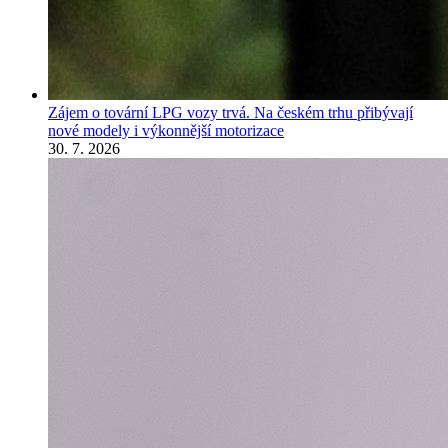
Zájem o tovární LPG vozy trvá. Na českém trhu přibývají
nové modely i výkonnější motorizace
30. 7. 2026