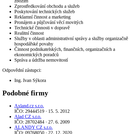
zbožím
Zprostředkování obchodu a služeb
Poskytování technických služeb
Reklamní činnost a marketing
Pronájem a půjčování věcí movitých
Technické činnosti v dopravě
Realitní činnost
Služby v oblasti administrativní správy a služby organizačně
hospodářské povahy
Činnost podnikatelských, finančních, organizačních a
ekonomických poradců
Správa a údržba nemovitostí
Odpovědní zástupci:
Ing. Ivan Sýkora
Podobné firmy
Axland.cz s.r.o.
IČO: 29444519 · 15. 5. 2012
Alad CZ s.r.o.
IČO: 28702484 · 27. 6. 2009
ALANDY CZ s.r.o.
IČO: 09768050 · 22. 12. 2020