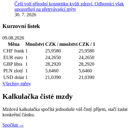
Češi volí přírodní kosmetiku kvůli zdraví. Odborníci však
upozorňují na přetrvávající mýty
30. 7. 2026
Kurzovní lístek
09.08.2026
Měna
Množství
CZK / množství
CZK / 1
CHF
frank
1
25,9580
25,9580
EUR
euro
1
24,2650
24,2650
GBP
libra
1
28,2920
28,2920
PLN
zlotý
1
5,6460
5,6460
USD
dolar
1
21,0390
21,0390
Všechny měny
Kalkulačka čisté mzdy
Mzdová kalkulačka spočítá jednoduše váš čistý příjem, stačí zadat
konkrétní částku.
Spočítat →