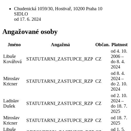
Chudenická 1059/30, Hostivař, 10200 Praha 10
SIDLO
od 17. 6. 2024
Angažované osoby
Jméno
Angažmá
Občan.
Platnost
od 4. 10.
Libuše
2006 –
STATUTARNI_ZASTUPCE_RZP
CZ
Kovářová
do 8. 4.
2024
od 8. 4.
Miroslav
2024 –
STATUTARNI_ZASTUPCE_RZP
CZ
Kricner
do 2. 10.
2024
od 2. 10.
Ladislav
2024 –
STATUTARNI_ZASTUPCE_RZP
CZ
Dušek
do 18. 7.
2025
Miroslav
od 18. 7.
STATUTARNI_ZASTUPCE_RZP
CZ
Kricner
2025
Libuše
od 1. 5.