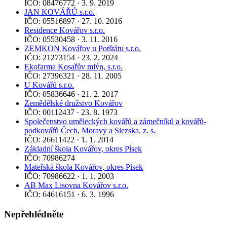
IČO: 08476772 · 3. 9. 2019
JAN KOVÁŘŮ s.r.o.
IČO: 05516897 · 27. 10. 2016
Residence Kovářov s.r.o.
IČO: 05530458 · 3. 11. 2016
ZEMKON Kovářov u Potštátu s.r.o.
IČO: 21273154 · 23. 2. 2024
Ekofarma Kosařův mlýn, s.r.o.
IČO: 27396321 · 28. 11. 2005
U Kovářů s.r.o.
IČO: 05836646 · 21. 2. 2017
Zemědělské družstvo Kovářov
IČO: 00112437 · 23. 8. 1973
Společenstvo uměleckých kovářů a zámečníků a kovářů-
podkovářů Čech, Moravy a Slezska, z. s.
IČO: 26611422 · 1. 1. 2014
Základní škola Kovářov, okres Písek
IČO: 70986274
Mateřská škola Kovářov, okres Písek
IČO: 70986622 · 1. 1. 2003
AB Max Lisovna Kovářov s.r.o.
IČO: 64616151 · 6. 3. 1996
Nepřehlédněte