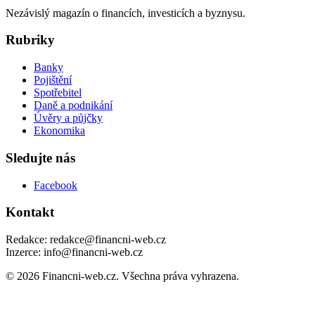
Nezávislý magazín o financích, investicích a byznysu.
Rubriky
Banky
Pojištění
Spotřebitel
Daně a podnikání
Úvěry a půjčky
Ekonomika
Sledujte nás
Facebook
Kontakt
Redakce: redakce@financni-web.cz
Inzerce: info@financni-web.cz
© 2026 Financni-web.cz. Všechna práva vyhrazena.