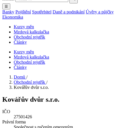
☰
Banky
Pojištění
Spotřebitel
Daně a podnikání
Úvěry a půjčky
Ekonomika
Kurzy měn
Mzdová kalkulačka
Obchodní rejstřík
Články
Kurzy měn
Mzdová kalkulačka
Obchodní rejstřík
Články
Domů
/
Obchodní rejstřík
/
Kovářův dvůr s.r.o.
Kovářův dvůr s.r.o.
IČO
27501426
Právní forma
Společnost s ručením omezeným