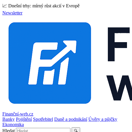
📈 Dnešní trhy: mírný růst akcií v Evropě
Newsletter
Finanční-web.cz
Banky
Pojištění
Spotřebitel
Daně a podnikání
Úvěry a půjčky
Ekonomika
Hledat
🔍