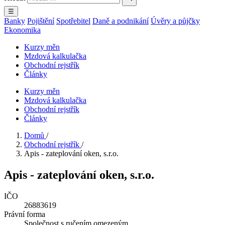
☰
Banky
Pojištění
Spotřebitel
Daně a podnikání
Úvěry a půjčky
Ekonomika
Kurzy měn
Mzdová kalkulačka
Obchodní rejstřík
Články
Kurzy měn
Mzdová kalkulačka
Obchodní rejstřík
Články
Domů
/
Obchodní rejstřík
/
Apis - zateplování oken, s.r.o.
Apis - zateplování oken, s.r.o.
IČO
26883619
Právní forma
Společnost s ručením omezeným