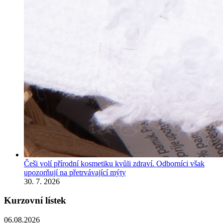
Češi volí přírodní kosmetiku kvůli zdraví. Odborníci však
upozorňují na přetrvávající mýty
30. 7. 2026
Kurzovní lístek
06.08.2026