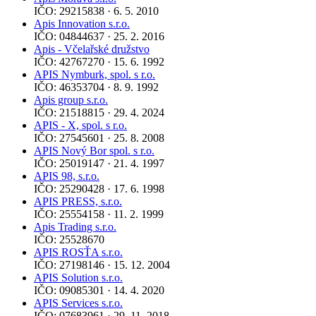
IČO: 29215838 · 6. 5. 2010
Apis Innovation s.r.o.
IČO: 04844637 · 25. 2. 2016
Apis - Včelařské družstvo
IČO: 42767270 · 15. 6. 1992
APIS Nymburk, spol. s r.o.
IČO: 46353704 · 8. 9. 1992
Apis group s.r.o.
IČO: 21518815 · 29. 4. 2024
APIS - X, spol. s r.o.
IČO: 27545601 · 25. 8. 2008
APIS Nový Bor spol. s r.o.
IČO: 25019147 · 21. 4. 1997
APIS 98, s.r.o.
IČO: 25290428 · 17. 6. 1998
APIS PRESS, s.r.o.
IČO: 25554158 · 11. 2. 1999
Apis Trading s.r.o.
IČO: 25528670
APIS ROSŤA s.r.o.
IČO: 27198146 · 15. 12. 2004
APIS Solution s.r.o.
IČO: 09085301 · 14. 4. 2020
APIS Services s.r.o.
IČO: 07683961 · 29. 11. 2018