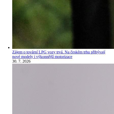
Zájem o tovární LPG vozy trvá. Na českém trhu přibývají
nové modely i výkonnější motorizace
30. 7. 2026