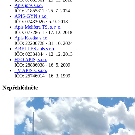
Apis jobs s.r.o.
IČO: 21855811 · 25. 7. 2024
APIS-GYN s.r.o.
IČO: 07433026 · 5. 9. 2018
Apis Melifera TS, s. r. o.
IČO: 07728611 · 17. 12. 2018
Apis Kostka s.r.o.
IČO: 22206728 · 31. 10. 2024
ABELLES apis s.r.o.
IČO: 02334844 · 12. 12. 2013
H2O APIS, s.r.o.
IČO: 28886038 · 16. 5. 2009
TV APIS s. s.r.o.
IČO: 25746014 · 16. 3. 1999
Nepřehlédněte