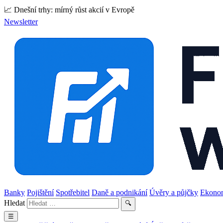
📈 Dnešní trhy: mírný růst akcií v Evropě
Newsletter
Banky
Pojištění
Spotřebitel
Daně a podnikání
Úvěry a půjčky
Ekono
Hledat
🔍
☰