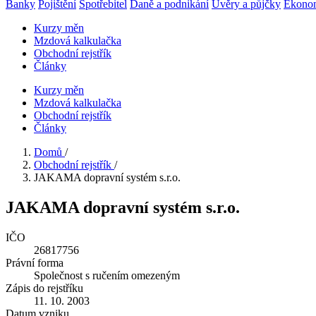
Banky
Pojištění
Spotřebitel
Daně a podnikání
Úvěry a půjčky
Ekono
Kurzy měn
Mzdová kalkulačka
Obchodní rejstřík
Články
Kurzy měn
Mzdová kalkulačka
Obchodní rejstřík
Články
Domů
/
Obchodní rejstřík
/
JAKAMA dopravní systém s.r.o.
JAKAMA dopravní systém s.r.o.
IČO
26817756
Právní forma
Společnost s ručením omezeným
Zápis do rejstříku
11. 10. 2003
Datum vzniku