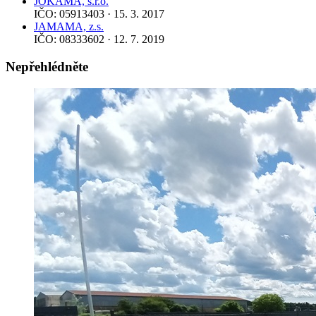
JOKAMA, s.r.o.
IČO: 05913403 · 15. 3. 2017
JAMAMA, z.s.
IČO: 08333602 · 12. 7. 2019
Nepřehlédněte