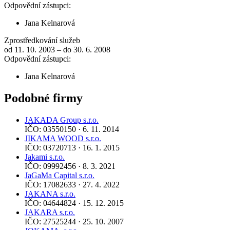
Odpovědní zástupci:
Jana Kelnarová
Zprostředkování služeb
od 11. 10. 2003 – do 30. 6. 2008
Odpovědní zástupci:
Jana Kelnarová
Podobné firmy
JAKADA Group s.r.o.
IČO: 03550150 · 6. 11. 2014
JIKAMA WOOD s.r.o.
IČO: 03720713 · 16. 1. 2015
Jakami s.r.o.
IČO: 09992456 · 8. 3. 2021
JaGaMa Capital s.r.o.
IČO: 17082633 · 27. 4. 2022
JAKANA s.r.o.
IČO: 04644824 · 15. 12. 2015
JAKARA s.r.o.
IČO: 27525244 · 25. 10. 2007