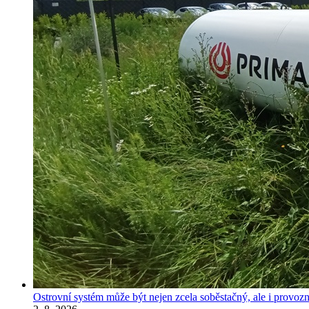
Ostrovní systém může být nejen zcela soběstačný, ale i provozně