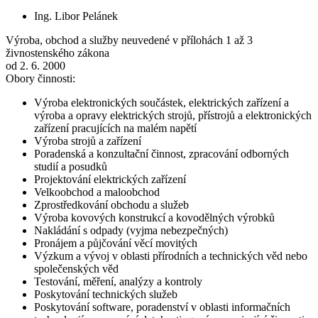
Ing. Libor Pelánek
Výroba, obchod a služby neuvedené v přílohách 1 až 3
živnostenského zákona
od 2. 6. 2000
Obory činnosti:
Výroba elektronických součástek, elektrických zařízení a
výroba a opravy elektrických strojů, přístrojů a elektronických
zařízení pracujících na malém napětí
Výroba strojů a zařízení
Poradenská a konzultační činnost, zpracování odborných
studií a posudků
Projektování elektrických zařízení
Velkoobchod a maloobchod
Zprostředkování obchodu a služeb
Výroba kovových konstrukcí a kovodělných výrobků
Nakládání s odpady (vyjma nebezpečných)
Pronájem a půjčování věcí movitých
Výzkum a vývoj v oblasti přírodních a technických věd nebo
společenských věd
Testování, měření, analýzy a kontroly
Poskytování technických služeb
Poskytování software, poradenství v oblasti informačních