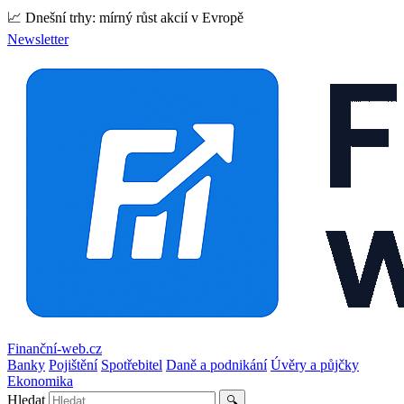
📈 Dnešní trhy: mírný růst akcií v Evropě
Newsletter
Finanční-web.cz
Banky
Pojištění
Spotřebitel
Daně a podnikání
Úvěry a půjčky
Ekonomika
Hledat
🔍