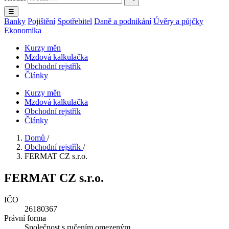
☰
Banky
Pojištění
Spotřebitel
Daně a podnikání
Úvěry a půjčky
Ekonomika
Kurzy měn
Mzdová kalkulačka
Obchodní rejstřík
Články
Kurzy měn
Mzdová kalkulačka
Obchodní rejstřík
Články
Domů
/
Obchodní rejstřík
/
FERMAT CZ s.r.o.
FERMAT CZ s.r.o.
IČO
26180367
Právní forma
Společnost s ručením omezeným