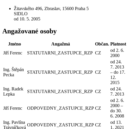
Žitavského 496, Zbraslav, 15600 Praha 5
SIDLO
od 10. 5. 2005
Angažované osoby
Jméno
Angažmá
Občan.
Platnost
od 2. 6.
Jiří Ferenc
STATUTARNI_ZASTUPCE_RZP
CZ
2000
od 24.
7. 2013
Ing. Štěpán
STATUTARNI_ZASTUPCE_RZP
CZ
– do 17.
Pecka
12.
2015
Ing. Radek
od 24.
STATUTARNI_ZASTUPCE_RZP
CZ
Lepka
7. 2013
od 2. 6.
2000 –
Jiří Ferenc
ODPOVEDNY_ZASTUPCE_RZP
CZ
do 30.
6. 2008
Ing. Pavlína
od 13.
ODPOVEDNY_ZASTUPCE_RZP
CZ
Trávníčková
1. 2021