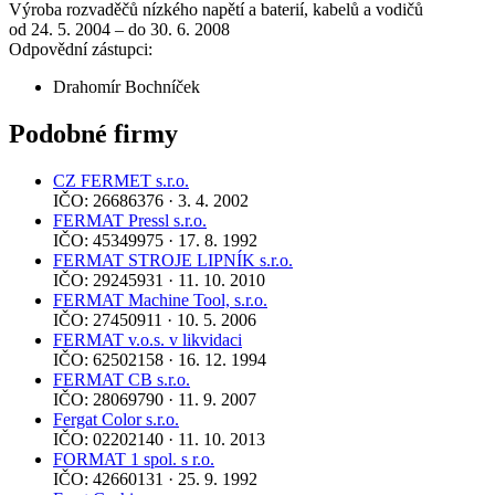
Výroba rozvaděčů nízkého napětí a baterií, kabelů a vodičů
od 24. 5. 2004 – do 30. 6. 2008
Odpovědní zástupci:
Drahomír Bochníček
Podobné firmy
CZ FERMET s.r.o.
IČO: 26686376 · 3. 4. 2002
FERMAT Pressl s.r.o.
IČO: 45349975 · 17. 8. 1992
FERMAT STROJE LIPNÍK s.r.o.
IČO: 29245931 · 11. 10. 2010
FERMAT Machine Tool, s.r.o.
IČO: 27450911 · 10. 5. 2006
FERMAT v.o.s. v likvidaci
IČO: 62502158 · 16. 12. 1994
FERMAT CB s.r.o.
IČO: 28069790 · 11. 9. 2007
Fergat Color s.r.o.
IČO: 02202140 · 11. 10. 2013
FORMAT 1 spol. s r.o.
IČO: 42660131 · 25. 9. 1992