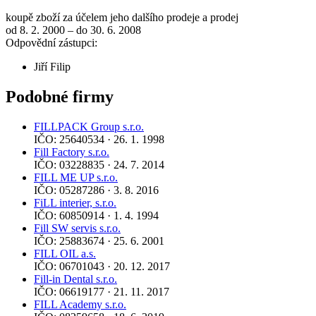
koupě zboží za účelem jeho dalšího prodeje a prodej
od 8. 2. 2000 – do 30. 6. 2008
Odpovědní zástupci:
Jiří Filip
Podobné firmy
FILLPACK Group s.r.o.
IČO: 25640534 · 26. 1. 1998
Fill Factory s.r.o.
IČO: 03228835 · 24. 7. 2014
FILL ME UP s.r.o.
IČO: 05287286 · 3. 8. 2016
FiLL interier, s.r.o.
IČO: 60850914 · 1. 4. 1994
Fill SW servis s.r.o.
IČO: 25883674 · 25. 6. 2001
FILL OIL a.s.
IČO: 06701043 · 20. 12. 2017
Fill-in Dental s.r.o.
IČO: 06619177 · 21. 11. 2017
FILL Academy s.r.o.