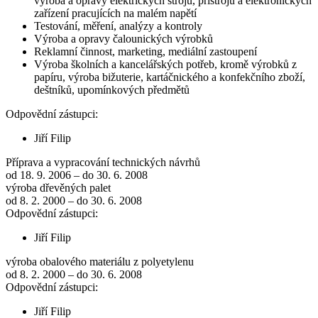
výroba a opravy elektrických strojů, přístrojů a elektronických
zařízení pracujících na malém napětí
Testování, měření, analýzy a kontroly
Výroba a opravy čalounických výrobků
Reklamní činnost, marketing, mediální zastoupení
Výroba školních a kancelářských potřeb, kromě výrobků z
papíru, výroba bižuterie, kartáčnického a konfekčního zboží,
deštníků, upomínkových předmětů
Odpovědní zástupci:
Jiří Filip
Příprava a vypracování technických návrhů
od 18. 9. 2006 – do 30. 6. 2008
výroba dřevěných palet
od 8. 2. 2000 – do 30. 6. 2008
Odpovědní zástupci:
Jiří Filip
výroba obalového materiálu z polyetylenu
od 8. 2. 2000 – do 30. 6. 2008
Odpovědní zástupci:
Jiří Filip