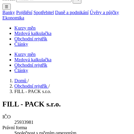
☰
Banky
Pojištění
Spotřebitel
Daně a podnikání
Úvěry a půjčky
Ekonomika
Kurzy měn
Mzdová kalkulačka
Obchodní rejstřík
Články
Kurzy měn
Mzdová kalkulačka
Obchodní rejstřík
Články
Domů
/
Obchodní rejstřík
/
FILL - PACK s.r.o.
FILL - PACK s.r.o.
IČO
25933981
Právní forma
Společnost s ručením omezeným