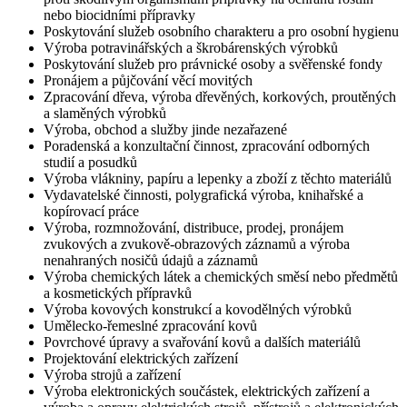
nebo biocidními přípravky
Poskytování služeb osobního charakteru a pro osobní hygienu
Výroba potravinářských a škrobárenských výrobků
Poskytování služeb pro právnické osoby a svěřenské fondy
Pronájem a půjčování věcí movitých
Zpracování dřeva, výroba dřevěných, korkových, proutěných
a slaměných výrobků
Výroba, obchod a služby jinde nezařazené
Poradenská a konzultační činnost, zpracování odborných
studií a posudků
Výroba vlákniny, papíru a lepenky a zboží z těchto materiálů
Vydavatelské činnosti, polygrafická výroba, knihařské a
kopírovací práce
Výroba, rozmnožování, distribuce, prodej, pronájem
zvukových a zvukově-obrazových záznamů a výroba
nenahraných nosičů údajů a záznamů
Výroba chemických látek a chemických směsí nebo předmětů
a kosmetických přípravků
Výroba kovových konstrukcí a kovodělných výrobků
Umělecko-řemeslné zpracování kovů
Povrchové úpravy a svařování kovů a dalších materiálů
Projektování elektrických zařízení
Výroba strojů a zařízení
Výroba elektronických součástek, elektrických zařízení a