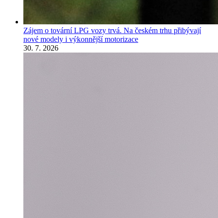
Zájem o tovární LPG vozy trvá. Na českém trhu přibývají
nové modely i výkonnější motorizace
30. 7. 2026