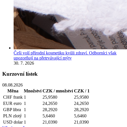
Češi volí přírodní kosmetiku kvůli zdraví. Odborníci však
upozorňují na přetrvávající mýty
30. 7. 2026
Kurzovní lístek
08.08.2026
Měna
Množství
CZK / množství
CZK / 1
CHF
frank
1
25,9580
25,9580
EUR
euro
1
24,2650
24,2650
GBP
libra
1
28,2920
28,2920
PLN
zlotý
1
5,6460
5,6460
USD
dolar
1
21,0390
21,0390