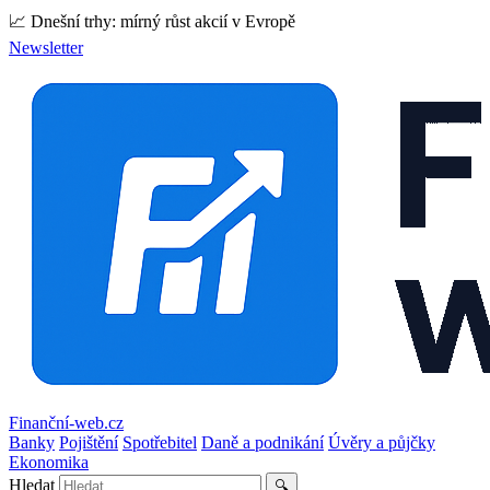
📈 Dnešní trhy: mírný růst akcií v Evropě
Newsletter
Finanční-web.cz
Banky
Pojištění
Spotřebitel
Daně a podnikání
Úvěry a půjčky
Ekonomika
Hledat
🔍