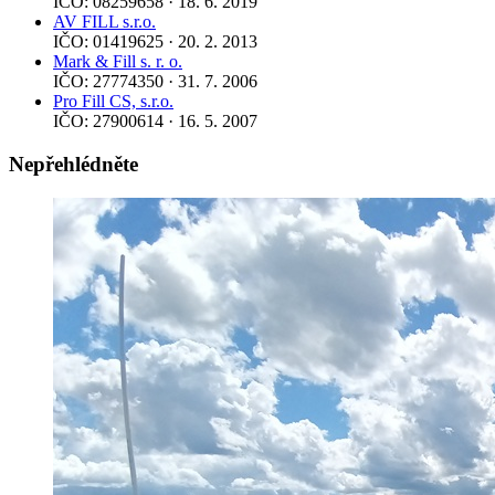
IČO: 08259658 · 18. 6. 2019
AV FILL s.r.o.
IČO: 01419625 · 20. 2. 2013
Mark & Fill s. r. o.
IČO: 27774350 · 31. 7. 2006
Pro Fill CS, s.r.o.
IČO: 27900614 · 16. 5. 2007
Nepřehlédněte