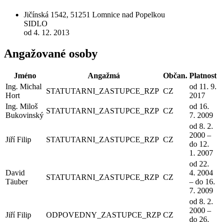
Jičínská 1542, 51251 Lomnice nad Popelkou
SIDLO
od 4. 12. 2013
Angažované osoby
Jméno
Angažmá
Občan.
Platnost
Ing. Michal
od 11. 9.
STATUTARNI_ZASTUPCE_RZP
CZ
Hort
2017
Ing. Miloš
od 16.
STATUTARNI_ZASTUPCE_RZP
CZ
Bukovinský
7. 2009
od 8. 2.
2000 –
Jiří Filip
STATUTARNI_ZASTUPCE_RZP
CZ
do 12.
1. 2007
od 22.
David
4. 2004
STATUTARNI_ZASTUPCE_RZP
CZ
Täuber
– do 16.
7. 2009
od 8. 2.
2000 –
Jiří Filip
ODPOVEDNY_ZASTUPCE_RZP
CZ
do 26.