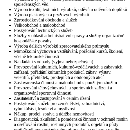
společenských věd
Výroba textilií, textilních výrobků, oděvů a oděvních doplňků
Výroba plastových a pryžových výrobků
Zprostředkování obchodu a služeb
Velkoobchod a maloobchod
Poskytování technických služeb
Služby v oblasti administrativní správy a služby organizačně
hospodářské povahy
Výroba dalších výrobků zpracovatelského průmyslu
Mimoškolní výchova a vzdělávání, pořádání kurzů, školení,
včetně lektorské činnosti
Nakládání s odpady (vyjma nebezpečných)
Provozování kulturních, kulturně-vzdělávacích a zábavních
zařízení, pořádání kulturních produkcí, zábav, výstav,
veletrhů, přehlídek, prodejních a obdobných akcí
Zastavárenská činnost a maloobchod s použitým zbožím
Provozování tělovýchovných a sportovních zařízení a
organizování sportovní činnosti
Zasilatelství a zastupování v celním řízení
Poskytování služeb pro zemědělství, zahradnictví,
rybníkářství, lesnictví a myslivost
Nákup, prodej, správa a údržba nemovitostí
Diagnostická, zkušební a poradenská činnost v ochraně rostlin
a ošetřování rostlin, rostlinných produktů, objektů a půdy
proti škodlivým organismům přípravky na ochranu rostlin