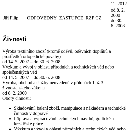
11. 2012
od 8. 2.
2000 –
Jiří Filip
ODPOVEDNY_ZASTUPCE_RZP
CZ
do 30.
6. 2008
Živnosti
Výroba textilního zboží (kromě oděvů, oděvních doplňků a
prostředků ortopedické povahy)
od 14. 5. 2007 – do 30. 6. 2008
Výzkum a vývoj v oblasti přírodních a technických věd nebo
společenských věd
od 14. 5. 2007 – do 30. 6. 2008
Výroba, obchod a služby neuvedené v přílohách 1 až 3
živnostenského zákona
od 8. 2. 2000
Obory činnosti:
Skladování, balení zboží, manipulace s nákladem a technické
činnosti v dopravě
Příprava a vypracování technických návrhů, grafické a
kresličské práce
Výzkum a vývoj v oblasti přírodních a technických věd nebo