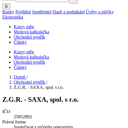
☰
Banky
Pojištění
Spotřebitel
Daně a podnikání
Úvěry a půjčky
Ekonomika
Kurzy měn
Mzdová kalkulačka
Obchodní rejstřík
Články
Kurzy měn
Mzdová kalkulačka
Obchodní rejstřík
Články
Domů
/
Obchodní rejstřík
/
Z.G.R. - SAXA, spol. s r.o.
Z.G.R. - SAXA, spol. s r.o.
IČO
25852892
Právní forma
Společnost s ručením omezeným