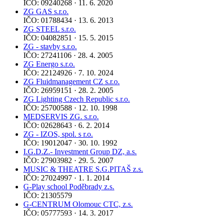
IČO: 09240268 · 11. 6. 2020
ZG GAS s.r.o.
IČO: 01788434 · 13. 6. 2013
ZG STEEL s.r.o.
IČO: 04082851 · 15. 5. 2015
ZG - stavby s.r.o.
IČO: 27241106 · 28. 4. 2005
ZG Energo s.r.o.
IČO: 22124926 · 7. 10. 2024
ZG Fluidmanagement CZ s.r.o.
IČO: 26959151 · 28. 2. 2005
ZG Lighting Czech Republic s.r.o.
IČO: 25700588 · 12. 10. 1998
MEDSERVIS ZG. s.r.o.
IČO: 02628643 · 6. 2. 2014
ZG - IZOS, spol. s r.o.
IČO: 19012047 · 30. 10. 1992
I.G.D.Z.- Investment Group DZ, a.s.
IČO: 27903982 · 29. 5. 2007
MUSIC & THEATRE S.G.PITAŠ z.s.
IČO: 27024997 · 1. 1. 2014
G-Play school Poděbrady z.s.
IČO: 21305579
G-CENTRUM Olomouc CTC, z.s.
IČO: 05777593 · 14. 3. 2017