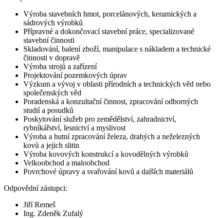
Výroba stavebních hmot, porcelánových, keramických a
sádrových výrobků
Přípravné a dokončovací stavební práce, specializované
stavební činnosti
Skladování, balení zboží, manipulace s nákladem a technické
činnosti v dopravě
Výroba strojů a zařízení
Projektování pozemkových úprav
Výzkum a vývoj v oblasti přírodních a technických věd nebo
společenských věd
Poradenská a konzultační činnost, zpracování odborných
studií a posudků
Poskytování služeb pro zemědělství, zahradnictví,
rybníkářství, lesnictví a myslivost
Výroba a hutní zpracování železa, drahých a neželezných
kovů a jejich slitin
Výroba kovových konstrukcí a kovodělných výrobků
Velkoobchod a maloobchod
Povrchové úpravy a svařování kovů a dalších materiálů
Odpovědní zástupci:
Jiří Remeš
Ing. Zdeněk Zufalý