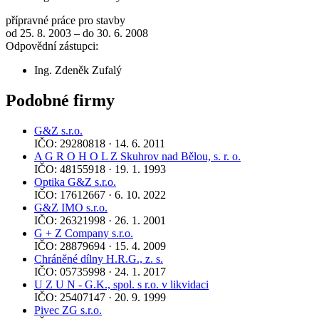
přípravné práce pro stavby
od 25. 8. 2003 – do 30. 6. 2008
Odpovědní zástupci:
Ing. Zdeněk Zufalý
Podobné firmy
G&Z s.r.o.
IČO: 29280818 · 14. 6. 2011
A G R O H O L Z Skuhrov nad Bělou, s. r. o.
IČO: 48155918 · 19. 1. 1993
Optika G&Z s.r.o.
IČO: 17612667 · 6. 10. 2022
G&Z IMO s.r.o.
IČO: 26321998 · 26. 1. 2001
G + Z Company s.r.o.
IČO: 28879694 · 15. 4. 2009
Chráněné dílny H.R.G., z. s.
IČO: 05735998 · 24. 1. 2017
U Z U N - G.K., spol. s r.o. v likvidaci
IČO: 25407147 · 20. 9. 1999
Pivec ZG s.r.o.