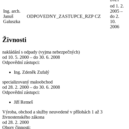
od 1. 2.
Ing. arch.
2005 –
Januš
ODPOVEDNY_ZASTUPCE_RZP
CZ
do 2.
Galuszka
10.
2006
Živnosti
nakládání s odpady (vyjma nebezpečných)
od 10. 5. 2000 – do 30. 6. 2008
Odpovědní zástupci:
Ing. Zdeněk Zufalý
specializovaný maloobchod
od 28. 2. 2000 – do 30. 6. 2008
Odpovědní zástupci:
Jiří Remeš
Výroba, obchod a služby neuvedené v přílohách 1 až 3
živnostenského zákona
od 28. 2. 2000
Obory činnosti: