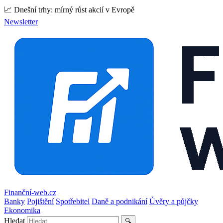
📈 Dnešní trhy: mírný růst akcií v Evropě
Newsletter
Finanční-web.cz
Banky
Pojištění
Spotřebitel
Daně a podnikání
Úvěry a půjčky
Ekonomika
Hledat
🔍