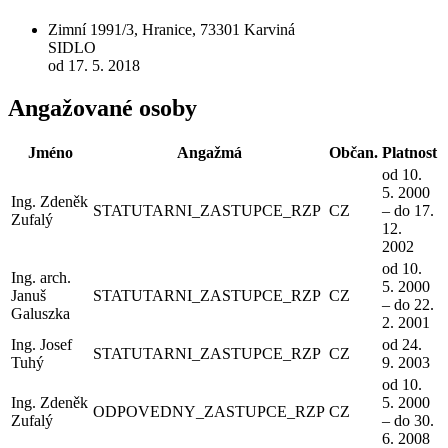
Zimní 1991/3, Hranice, 73301 Karviná
SIDLO
od 17. 5. 2018
Angažované osoby
Jméno
Angažmá
Občan.
Platnost
od 10.
5. 2000
Ing. Zdeněk
STATUTARNI_ZASTUPCE_RZP
CZ
– do 17.
Zufalý
12.
2002
od 10.
Ing. arch.
5. 2000
Januš
STATUTARNI_ZASTUPCE_RZP
CZ
– do 22.
Galuszka
2. 2001
Ing. Josef
od 24.
STATUTARNI_ZASTUPCE_RZP
CZ
Tuhý
9. 2003
od 10.
Ing. Zdeněk
5. 2000
ODPOVEDNY_ZASTUPCE_RZP
CZ
Zufalý
– do 30.
6. 2008