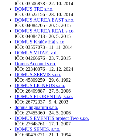
IČO: 03506878 · 22. 10. 2014
DOMUS TRE s.r.o.
IČO: 03522156 · 28. 10. 2014
DOMUS AUREA EAST s.r.o.
IČO: 04084705 · 20. 5. 2015
DOMUS AUREA REAL s.r.o.
IČO: 04084713 · 20. 5. 2015
DOMUS Králův Háj s.r.o.
IČO: 03557073 · 11. 11. 2014
DOMUS VITAE, z.ú.
IČO: 04266676 · 23. 7. 2015
Domus Account s.r.o.
IČO: 22340076 · 12. 12. 2024
DOMUS-SERVIS s.r.o.
IČO: 45809259 · 29. 6. 1992
DOMUS LIGNEUS s.r.o.
IČO: 26409887 · 27. 5. 2006
DOMUS FLORENTIA, s.r.o.
IČO: 26772337 · 9. 4. 2003
domus linguarum s.r.o.
IČO: 27455360 · 24. 5. 2006
DOMUS EVENTIS project Two s.r.o.
IČO: 27648761 · 17. 1. 2007
DOMUS SENES, s.r.o.
IČO: 60470771 · 21. 1. 1994