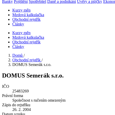
Banky
Pojištění
Spotřebitel
Daně a podnikání
Úvěry a půjčky
Ekono
Kurzy měn
Mzdová kalkulačka
Obchodní rejstřík
Články
Kurzy měn
Mzdová kalkulačka
Obchodní rejstřík
Články
Domů
/
Obchodní rejstřík
/
DOMUS Semerák s.r.o.
DOMUS Semerák s.r.o.
IČO
25483269
Právní forma
Společnost s ručením omezeným
Zápis do rejstříku
26. 2. 2004
Datum vzniku