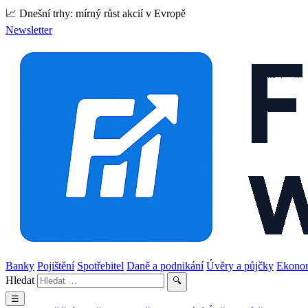
📈 Dnešní trhy: mírný růst akcií v Evropě
Newsletter
Banky
Pojištění
Spotřebitel
Daně a podnikání
Úvěry a půjčky
Ekono
Hledat
🔍
☰