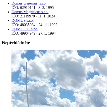
Domus pragensis, s.r.o.
IČO: 62910141 · 3. 2. 1995
Domus Magnificus s.r.o.
IČO: 21119970 · 11. 1. 2024
DOMUS s.r.o.
IČO: 48035084 · 24. 11. 1992
DOMUS IT s.r.o.
IČO: 49904949 · 27. 1. 1994
Nepřehlédněte