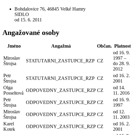
Bohdalovice 76, 46845 Velké Hamry
SIDLO
od 15. 6. 2011
Angažované osoby
Jméno
Angažmá
Občan.
Platnost
od 16. 9.
Miroslav
1997 –
STATUTARNI_ZASTUPCE_RZP
CZ
Štrojsa
do 28. 9.
2012
Petr
od 16. 2.
STATUTARNI_ZASTUPCE_RZP
CZ
Štrojsa
2001
Olga
od 14.
ODPOVEDNY_ZASTUPCE_RZP
CZ
Posseltová
11. 2016
Petr
od 16. 9.
ODPOVEDNY_ZASTUPCE_RZP
CZ
Štrojsa
1997
Miroslav
od 12.
ODPOVEDNY_ZASTUPCE_RZP
CZ
Štrojsa
11. 2003
Karel
od 16. 2.
ODPOVEDNY_ZASTUPCE_RZP
CZ
Kotek
2001