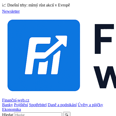
📈 Dnešní trhy: mírný růst akcií v Evropě
Newsletter
Finanční-web.cz
Banky
Pojištění
Spotřebitel
Daně a podnikání
Úvěry a půjčky
Ekonomika
Hledat
🔍