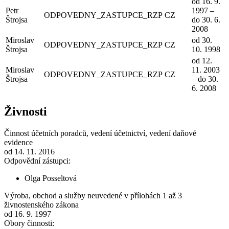
od 16. 9.
Petr
1997 –
ODPOVEDNY_ZASTUPCE_RZP
CZ
Štrojsa
do 30. 6.
2008
Miroslav
od 30.
ODPOVEDNY_ZASTUPCE_RZP
CZ
Štrojsa
10. 1998
od 12.
Miroslav
11. 2003
ODPOVEDNY_ZASTUPCE_RZP
CZ
Štrojsa
– do 30.
6. 2008
Živnosti
Činnost účetních poradců, vedení účetnictví, vedení daňové
evidence
od 14. 11. 2016
Odpovědní zástupci:
Olga Posseltová
Výroba, obchod a služby neuvedené v přílohách 1 až 3
živnostenského zákona
od 16. 9. 1997
Obory činnosti: