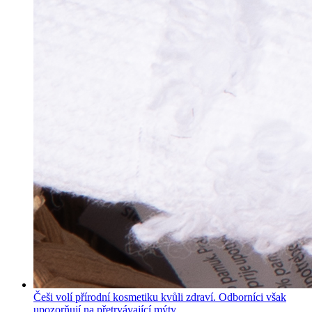
Češi volí přírodní kosmetiku kvůli zdraví. Odborníci však
upozorňují na přetrvávající mýty