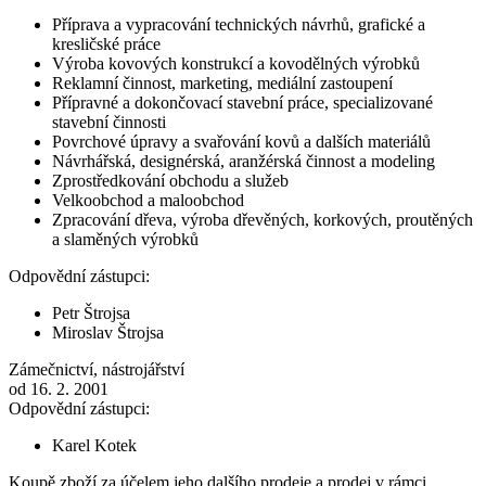
Příprava a vypracování technických návrhů, grafické a
kresličské práce
Výroba kovových konstrukcí a kovodělných výrobků
Reklamní činnost, marketing, mediální zastoupení
Přípravné a dokončovací stavební práce, specializované
stavební činnosti
Povrchové úpravy a svařování kovů a dalších materiálů
Návrhářská, designérská, aranžérská činnost a modeling
Zprostředkování obchodu a služeb
Velkoobchod a maloobchod
Zpracování dřeva, výroba dřevěných, korkových, proutěných
a slaměných výrobků
Odpovědní zástupci:
Petr Štrojsa
Miroslav Štrojsa
Zámečnictví, nástrojářství
od 16. 2. 2001
Odpovědní zástupci:
Karel Kotek
Koupě zboží za účelem jeho dalšího prodeje a prodej v rámci