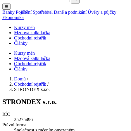
☰
Banky
Pojištění
Spotřebitel
Daně a podnikání
Úvěry a půjčky
Ekonomika
Kurzy měn
Mzdová kalkulačka
Obchodní rejstřík
Články
Kurzy měn
Mzdová kalkulačka
Obchodní rejstřík
Články
Domů
/
Obchodní rejstřík
/
STRONDEX s.r.o.
STRONDEX s.r.o.
IČO
25275496
Právní forma
Společnost s ručením omezeným