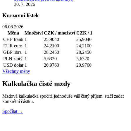
30. 7. 2026
Kurzovní lístek
06.08.2026
Měna
Množství
CZK / množství
CZK / 1
CHF
frank
1
25,9040
25,9040
EUR
euro
1
24,2100
24,2100
GBP
libra
1
28,2450
28,2450
PLN
zlotý
1
5,6320
5,6320
USD
dolar
1
20,9760
20,9760
Všechny měny
Kalkulačka čisté mzdy
Mzdová kalkulačka spočítá jednoduše váš čistý příjem, stačí zadat
konkrétní částku.
Spočítat →