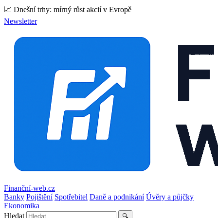
📈 Dnešní trhy: mírný růst akcií v Evropě
Newsletter
Finanční-web.cz
Banky
Pojištění
Spotřebitel
Daně a podnikání
Úvěry a půjčky
Ekonomika
Hledat
🔍