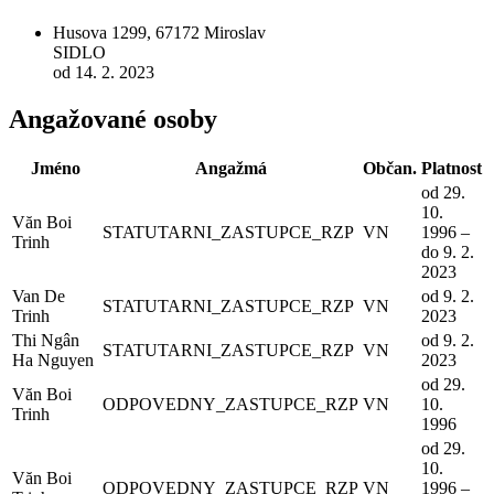
Husova 1299, 67172 Miroslav
SIDLO
od 14. 2. 2023
Angažované osoby
Jméno
Angažmá
Občan.
Platnost
od 29.
10.
Văn Boi
STATUTARNI_ZASTUPCE_RZP
VN
1996 –
Trinh
do 9. 2.
2023
Van De
od 9. 2.
STATUTARNI_ZASTUPCE_RZP
VN
Trinh
2023
Thi Ngân
od 9. 2.
STATUTARNI_ZASTUPCE_RZP
VN
Ha Nguyen
2023
od 29.
Văn Boi
ODPOVEDNY_ZASTUPCE_RZP
VN
10.
Trinh
1996
od 29.
10.
Văn Boi
ODPOVEDNY_ZASTUPCE_RZP
VN
1996 –