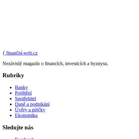
ƒ
finanční-web.cz
Nezávislý magazín o financích, investicích a byznysu.
Rubriky
Banky
Pojištění
Spotřebitel
Daně a podnikání
Úvěry a půjčky
Ekonomika
Sledujte nás