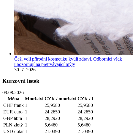
Češi volí přírodní kosmetiku kvůli zdraví. Odborníci však
upozorňují na přetrvávající mýty
30. 7. 2026
Kurzovní lístek
09.08.2026
Měna
Množství
CZK / množství
CZK / 1
CHF
frank
1
25,9580
25,9580
EUR
euro
1
24,2650
24,2650
GBP
libra
1
28,2920
28,2920
PLN
zlotý
1
5,6460
5,6460
USD
dolar
1
21,0390
21,0390