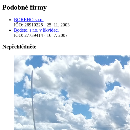
Podobné firmy
BOREHO s.r.o.
IČO: 26910225 · 25. 11. 2003
Bodeto, s.r.o. v likvidaci
IČO: 27739414 · 16. 7. 2007
Nepřehlédněte