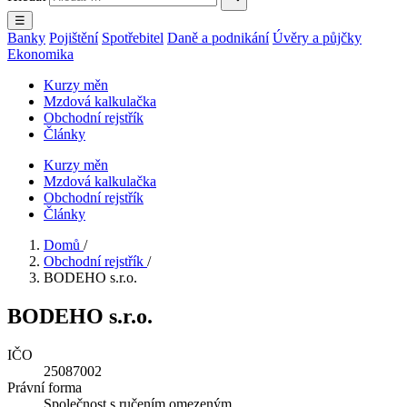
☰
Banky
Pojištění
Spotřebitel
Daně a podnikání
Úvěry a půjčky
Ekonomika
Kurzy měn
Mzdová kalkulačka
Obchodní rejstřík
Články
Kurzy měn
Mzdová kalkulačka
Obchodní rejstřík
Články
Domů
/
Obchodní rejstřík
/
BODEHO s.r.o.
BODEHO s.r.o.
IČO
25087002
Právní forma
Společnost s ručením omezeným