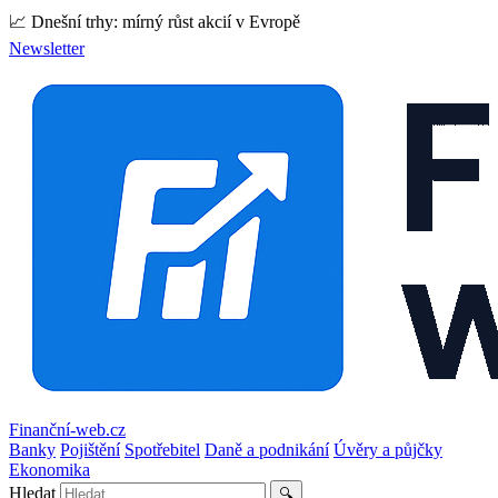
📈 Dnešní trhy: mírný růst akcií v Evropě
Newsletter
Finanční-web.cz
Banky
Pojištění
Spotřebitel
Daně a podnikání
Úvěry a půjčky
Ekonomika
Hledat
🔍