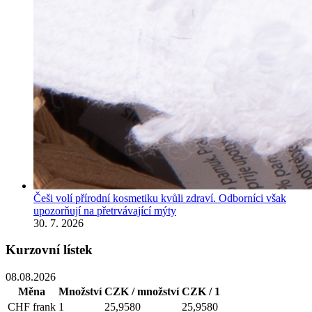
Češi volí přírodní kosmetiku kvůli zdraví. Odborníci však
upozorňují na přetrvávající mýty
30. 7. 2026
Kurzovní lístek
08.08.2026
Měna
Množství
CZK / množství
CZK / 1
CHF
frank
1
25,9580
25,9580