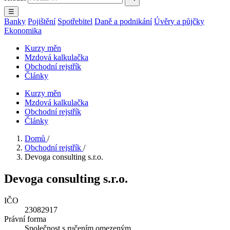
☰
Banky
Pojištění
Spotřebitel
Daně a podnikání
Úvěry a půjčky
Ekonomika
Kurzy měn
Mzdová kalkulačka
Obchodní rejstřík
Články
Kurzy měn
Mzdová kalkulačka
Obchodní rejstřík
Články
Domů
/
Obchodní rejstřík
/
Devoga consulting s.r.o.
Devoga consulting s.r.o.
IČO
23082917
Právní forma
Společnost s ručením omezeným