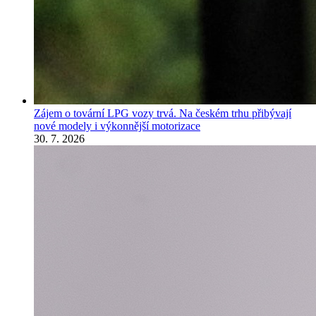
Zájem o tovární LPG vozy trvá. Na českém trhu přibývají
nové modely i výkonnější motorizace
30. 7. 2026