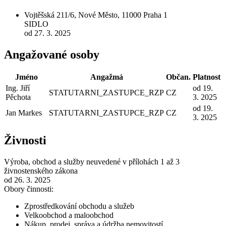
Vojtěšská 211/6, Nové Město, 11000 Praha 1
SIDLO
od 27. 3. 2025
Angažované osoby
Jméno
Angažmá
Občan.
Platnost
Ing. Jiří
od 19.
STATUTARNI_ZASTUPCE_RZP
CZ
Pěchota
3. 2025
od 19.
Jan Markes
STATUTARNI_ZASTUPCE_RZP
CZ
3. 2025
Živnosti
Výroba, obchod a služby neuvedené v přílohách 1 až 3
živnostenského zákona
od 26. 3. 2025
Obory činnosti:
Zprostředkování obchodu a služeb
Velkoobchod a maloobchod
Nákup, prodej, správa a údržba nemovitostí