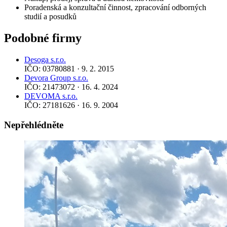
Poradenská a konzultační činnost, zpracování odborných
studií a posudků
Podobné firmy
Desoga s.r.o.
IČO: 03780881 · 9. 2. 2015
Devora Group s.r.o.
IČO: 21473072 · 16. 4. 2024
DEVOMA s.r.o.
IČO: 27181626 · 16. 9. 2004
Nepřehlédněte