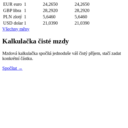
EUR
euro
1
24,2650
24,2650
GBP
libra
1
28,2920
28,2920
PLN
zlotý
1
5,6460
5,6460
USD
dolar
1
21,0390
21,0390
Všechny měny
Kalkulačka čisté mzdy
Mzdová kalkulačka spočítá jednoduše váš čistý příjem, stačí zadat
konkrétní částku.
Spočítat →