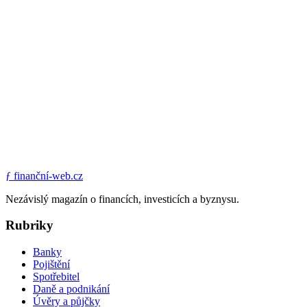
ƒ
finanční-web.cz
Nezávislý magazín o financích, investicích a byznysu.
Rubriky
Banky
Pojištění
Spotřebitel
Daně a podnikání
Úvěry a půjčky