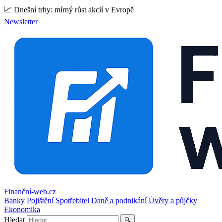
📈 Dnešní trhy: mírný růst akcií v Evropě
Newsletter
Finanční-web.cz
Banky
Pojištění
Spotřebitel
Daně a podnikání
Úvěry a půjčky
Ekonomika
Hledat
🔍