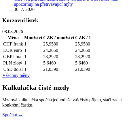
upozorňují na přetrvávající mýty
30. 7. 2026
Kurzovní lístek
08.08.2026
Měna
Množství
CZK / množství
CZK / 1
CHF
frank
1
25,9580
25,9580
EUR
euro
1
24,2650
24,2650
GBP
libra
1
28,2920
28,2920
PLN
zlotý
1
5,6460
5,6460
USD
dolar
1
21,0390
21,0390
Všechny měny
Kalkulačka čisté mzdy
Mzdová kalkulačka spočítá jednoduše váš čistý příjem, stačí zadat
konkrétní částku.
Spočítat →