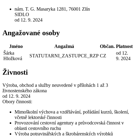
nám. T. G. Masaryka 1281, 76001 Zlín
SIDLO
od 12. 9. 2024
Angažované osoby
Jméno
Angažmá
Občan.
Platnost
Šárka
od 12.
STATUTARNI_ZASTUPCE_RZP
CZ
Hložková
9. 2024
Živnosti
Výroba, obchod a služby neuvedené v přílohách 1 až 3
živnostenského zákona
od 12. 9. 2024
Obory činnosti:
Mimoškolní výchova a vzdělávání, pořádání kurzů, školení,
včetně lektorské činnosti
Provozování cestovní agentury a průvodcovská činnost v
oblasti cestovního ruchu
Výroba potravinářských a škrobárenských výrobků