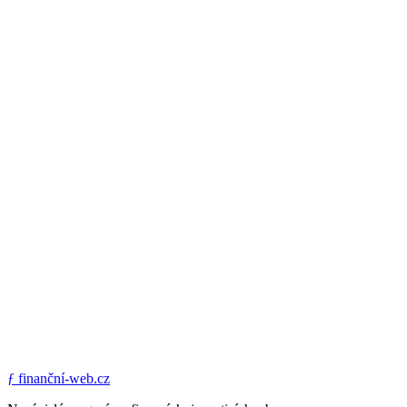
ƒ
finanční-web.cz