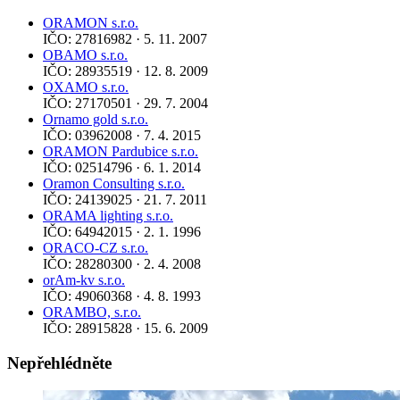
ORAMON s.r.o.
IČO: 27816982 · 5. 11. 2007
OBAMO s.r.o.
IČO: 28935519 · 12. 8. 2009
OXAMO s.r.o.
IČO: 27170501 · 29. 7. 2004
Ornamo gold s.r.o.
IČO: 03962008 · 7. 4. 2015
ORAMON Pardubice s.r.o.
IČO: 02514796 · 6. 1. 2014
Oramon Consulting s.r.o.
IČO: 24139025 · 21. 7. 2011
ORAMA lighting s.r.o.
IČO: 64942015 · 2. 1. 1996
ORACO-CZ s.r.o.
IČO: 28280300 · 2. 4. 2008
orAm-kv s.r.o.
IČO: 49060368 · 4. 8. 1993
ORAMBO, s.r.o.
IČO: 28915828 · 15. 6. 2009
Nepřehlédněte