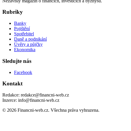
Nezávislý magazín o financích, investicích a byznysu.
Rubriky
Banky
Pojištění
Spotřebitel
Daně a podnikání
Úvěry a půjčky
Ekonomika
Sledujte nás
Facebook
Kontakt
Redakce: redakce@financni-web.cz
Inzerce: info@financni-web.cz
© 2026 Financni-web.cz. Všechna práva vyhrazena.