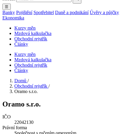
☰
Banky
Pojištění
Spotřebitel
Daně a podnikání
Úvěry a půjčky
Ekonomika
Kurzy měn
Mzdová kalkulačka
Obchodní rejstřík
Články
Kurzy měn
Mzdová kalkulačka
Obchodní rejstřík
Články
Domů
/
Obchodní rejstřík
/
Oramo s.r.o.
Oramo s.r.o.
IČO
22042130
Právní forma
Společnost s ručením omezeným