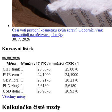
Češi volí přírodní kosmetiku kvůli zdraví. Odborníci však
upozorňují na přetrvávající mýty
30. 7. 2026
Kurzovní lístek
06.08.2026
Měna
Množství
CZK / množství
CZK / 1
CHF
frank
1
25,8870
25,8870
EUR
euro
1
24,1900
24,1900
GBP
libra
1
28,2170
28,2170
PLN
zlotý
1
5,6180
5,6180
USD
dolar
1
20,9370
20,9370
Všechny měny
Kalkulačka čisté mzdy