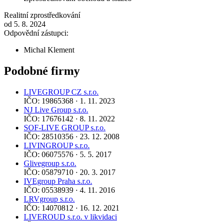
Realitní zprostředkování
od 5. 8. 2024
Odpovědní zástupci:
Michal Klement
Podobné firmy
LIVEGROUP CZ s.r.o.
IČO: 19865368 · 1. 11. 2023
NJ Live Group s.r.o.
IČO: 17676142 · 8. 11. 2022
SOF-LIVE GROUP s.r.o.
IČO: 28510356 · 23. 12. 2008
LIVINGROUP s.r.o.
IČO: 06075576 · 5. 5. 2017
Glivegroup s.r.o.
IČO: 05879710 · 20. 3. 2017
IVEgroup Praha s.r.o.
IČO: 05538939 · 4. 11. 2016
LRVgroup s.r.o.
IČO: 14070812 · 16. 12. 2021
LIVEROUD s.r.o. v likvidaci