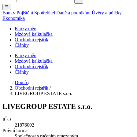
☰
Banky
Pojištění
Spotřebitel
Daně a podnikání
Úvěry a půjčky
Ekonomika
Kurzy měn
Mzdová kalkulačka
Obchodní rejstřík
Články
Kurzy měn
Mzdová kalkulačka
Obchodní rejstřík
Články
Domů
/
Obchodní rejstřík
/
LIVEGROUP ESTATE s.r.o.
LIVEGROUP ESTATE s.r.o.
IČO
21876002
Právní forma
Společnost s ručením omezeným