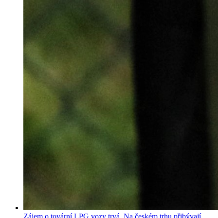
Zájem o tovární LPG vozy trvá. Na českém trhu přibývají