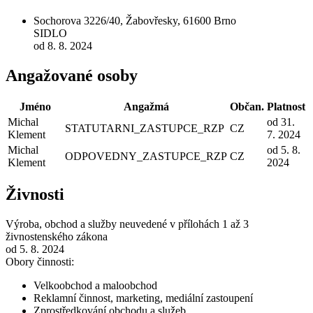
Sochorova 3226/40, Žabovřesky, 61600 Brno
SIDLO
od 8. 8. 2024
Angažované osoby
Jméno
Angažmá
Občan.
Platnost
Michal
od 31.
STATUTARNI_ZASTUPCE_RZP
CZ
Klement
7. 2024
Michal
od 5. 8.
ODPOVEDNY_ZASTUPCE_RZP
CZ
Klement
2024
Živnosti
Výroba, obchod a služby neuvedené v přílohách 1 až 3
živnostenského zákona
od 5. 8. 2024
Obory činnosti:
Velkoobchod a maloobchod
Reklamní činnost, marketing, mediální zastoupení
Zprostředkování obchodu a služeb