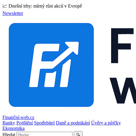
📈 Dnešní trhy: mírný růst akcií v Evropě
Newsletter
Finanční-web.cz
Banky
Pojištění
Spotřebitel
Daně a podnikání
Úvěry a půjčky
Ekonomika
Hledat
🔍