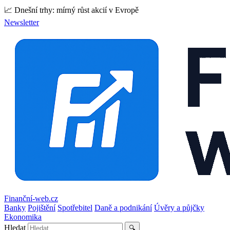
📈 Dnešní trhy: mírný růst akcií v Evropě
Newsletter
Finanční-web.cz
Banky
Pojištění
Spotřebitel
Daně a podnikání
Úvěry a půjčky
Ekonomika
Hledat
🔍