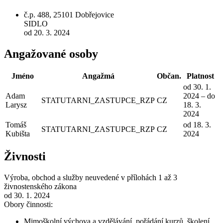
č.p. 488, 25101 Dobřejovice
SIDLO
od 20. 3. 2024
Angažované osoby
Jméno
Angažmá
Občan.
Platnost
od 30. 1.
Adam
2024 – do
STATUTARNI_ZASTUPCE_RZP
CZ
Larysz
18. 3.
2024
Tomáš
od 18. 3.
STATUTARNI_ZASTUPCE_RZP
CZ
Kubišta
2024
Živnosti
Výroba, obchod a služby neuvedené v přílohách 1 až 3
živnostenského zákona
od 30. 1. 2024
Obory činnosti:
Mimoškolní výchova a vzdělávání, pořádání kurzů, školení,