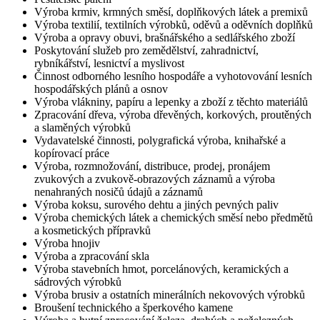
Výroba krmiv, krmných směsí, doplňkových látek a premixů
Výroba textilií, textilních výrobků, oděvů a oděvních doplňků
Výroba a opravy obuvi, brašnářského a sedlářského zboží
Poskytování služeb pro zemědělství, zahradnictví,
rybníkářství, lesnictví a myslivost
Činnost odborného lesního hospodáře a vyhotovování lesních
hospodářských plánů a osnov
Výroba vlákniny, papíru a lepenky a zboží z těchto materiálů
Zpracování dřeva, výroba dřevěných, korkových, proutěných
a slaměných výrobků
Vydavatelské činnosti, polygrafická výroba, knihařské a
kopírovací práce
Výroba, rozmnožování, distribuce, prodej, pronájem
zvukových a zvukově-obrazových záznamů a výroba
nenahraných nosičů údajů a záznamů
Výroba koksu, surového dehtu a jiných pevných paliv
Výroba chemických látek a chemických směsí nebo předmětů
a kosmetických přípravků
Výroba hnojiv
Výroba a zpracování skla
Výroba stavebních hmot, porcelánových, keramických a
sádrových výrobků
Výroba brusiv a ostatních minerálních nekovových výrobků
Broušení technického a šperkového kamene