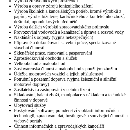
Výroba zdravotnických prostředků
Výroba a opravy zdrojů ionizujícího záření
Výroba školních a kancelářských potřeb, kromě výrobků z
papíru, výroba bižuterie, kartáčnického a konfekčního zboží,
deštníků, upomínkových předmětů
Výroba dalších výrobků zpracovatelského průmyslu
Provozování vodovodů a kanalizací a úprava a rozvod vody
Nakládání s odpady (vyjma nebezpečných)
Přípravné a dokončovací stavební práce, specializované
stavební činnosti
Sklenářské práce, rámování a paspartování
Zprostředkování obchodu a služeb
Velkoobchod a maloobchod
Zastavárenská činnost a maloobchod s použitým zbožím
Údržba motorových vozidel a jejich příslušenství
Potrubní a pozemní doprava (vyjma železniční a silniční
motorové dopravy)
Zasilatelství a zastupování v celním řízení
Skladování, balení zboží, manipulace s nákladem a technické
činnosti v dopravě
Ubytovací služby
Poskytování software, poradenství v oblasti informačních
technologií, zpracování dat, hostingové a související činnosti a
webové portály
Činnost informačních a zpravodajských kanceláří