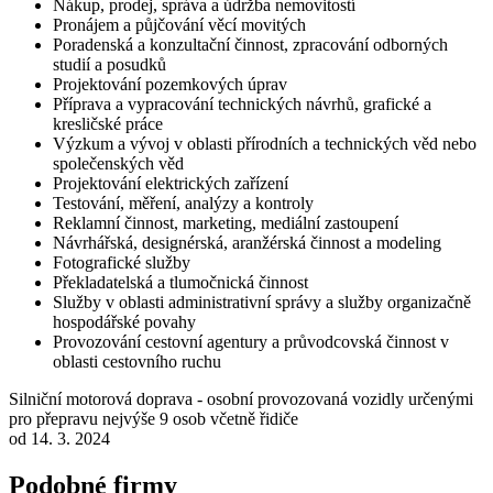
Nákup, prodej, správa a údržba nemovitostí
Pronájem a půjčování věcí movitých
Poradenská a konzultační činnost, zpracování odborných
studií a posudků
Projektování pozemkových úprav
Příprava a vypracování technických návrhů, grafické a
kresličské práce
Výzkum a vývoj v oblasti přírodních a technických věd nebo
společenských věd
Projektování elektrických zařízení
Testování, měření, analýzy a kontroly
Reklamní činnost, marketing, mediální zastoupení
Návrhářská, designérská, aranžérská činnost a modeling
Fotografické služby
Překladatelská a tlumočnická činnost
Služby v oblasti administrativní správy a služby organizačně
hospodářské povahy
Provozování cestovní agentury a průvodcovská činnost v
oblasti cestovního ruchu
Silniční motorová doprava - osobní provozovaná vozidly určenými
pro přepravu nejvýše 9 osob včetně řidiče
od 14. 3. 2024
Podobné firmy