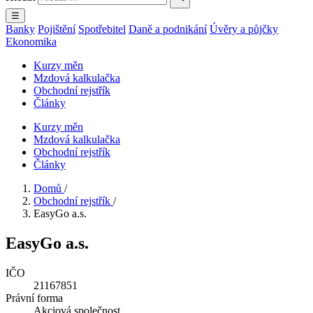
☰
Banky
Pojištění
Spotřebitel
Daně a podnikání
Úvěry a půjčky
Ekonomika
Kurzy měn
Mzdová kalkulačka
Obchodní rejstřík
Články
Kurzy měn
Mzdová kalkulačka
Obchodní rejstřík
Články
Domů
/
Obchodní rejstřík
/
EasyGo a.s.
EasyGo a.s.
IČO
21167851
Právní forma
Akciová společnost