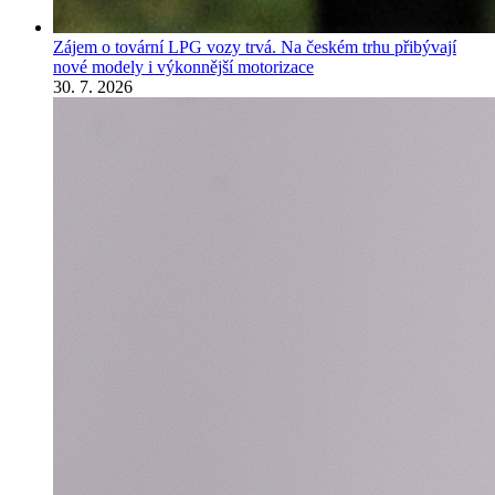
Zájem o tovární LPG vozy trvá. Na českém trhu přibývají
nové modely i výkonnější motorizace
30. 7. 2026