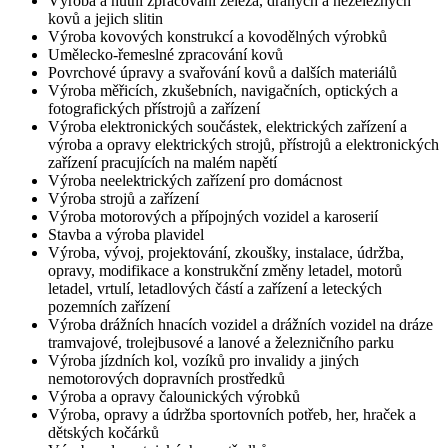
Výroba a hutní zpracování železa, drahých a neželezných
kovů a jejich slitin
Výroba kovových konstrukcí a kovodělných výrobků
Umělecko-řemeslné zpracování kovů
Povrchové úpravy a svařování kovů a dalších materiálů
Výroba měřicích, zkušebních, navigačních, optických a
fotografických přístrojů a zařízení
Výroba elektronických součástek, elektrických zařízení a
výroba a opravy elektrických strojů, přístrojů a elektronických
zařízení pracujících na malém napětí
Výroba neelektrických zařízení pro domácnost
Výroba strojů a zařízení
Výroba motorových a přípojných vozidel a karoserií
Stavba a výroba plavidel
Výroba, vývoj, projektování, zkoušky, instalace, údržba,
opravy, modifikace a konstrukční změny letadel, motorů
letadel, vrtulí, letadlových částí a zařízení a leteckých
pozemních zařízení
Výroba drážních hnacích vozidel a drážních vozidel na dráze
tramvajové, trolejbusové a lanové a železničního parku
Výroba jízdních kol, vozíků pro invalidy a jiných
nemotorových dopravních prostředků
Výroba a opravy čalounických výrobků
Výroba, opravy a údržba sportovních potřeb, her, hraček a
dětských kočárků