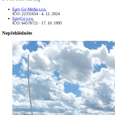
Easy Go Media s.r.o.
IČO: 22331654 · 4. 12. 2024
EasyCo s.r.o.
IČO: 64578721 · 17. 10. 1995
Nepřehlédněte