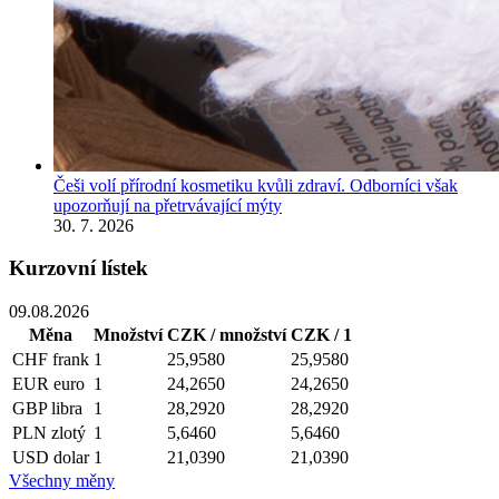
Češi volí přírodní kosmetiku kvůli zdraví. Odborníci však
upozorňují na přetrvávající mýty
30. 7. 2026
Kurzovní lístek
09.08.2026
Měna
Množství
CZK / množství
CZK / 1
CHF
frank
1
25,9580
25,9580
EUR
euro
1
24,2650
24,2650
GBP
libra
1
28,2920
28,2920
PLN
zlotý
1
5,6460
5,6460
USD
dolar
1
21,0390
21,0390
Všechny měny