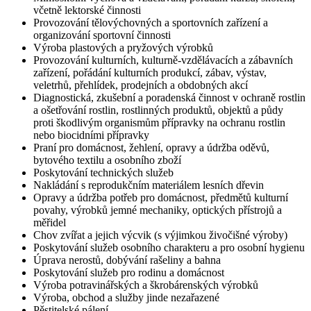
včetně lektorské činnosti
Provozování tělovýchovných a sportovních zařízení a
organizování sportovní činnosti
Výroba plastových a pryžových výrobků
Provozování kulturních, kulturně-vzdělávacích a zábavních
zařízení, pořádání kulturních produkcí, zábav, výstav,
veletrhů, přehlídek, prodejních a obdobných akcí
Diagnostická, zkušební a poradenská činnost v ochraně rostlin
a ošetřování rostlin, rostlinných produktů, objektů a půdy
proti škodlivým organismům přípravky na ochranu rostlin
nebo biocidními přípravky
Praní pro domácnost, žehlení, opravy a údržba oděvů,
bytového textilu a osobního zboží
Poskytování technických služeb
Nakládání s reprodukčním materiálem lesních dřevin
Opravy a údržba potřeb pro domácnost, předmětů kulturní
povahy, výrobků jemné mechaniky, optických přístrojů a
měřidel
Chov zvířat a jejich výcvik (s výjimkou živočišné výroby)
Poskytování služeb osobního charakteru a pro osobní hygienu
Úprava nerostů, dobývání rašeliny a bahna
Poskytování služeb pro rodinu a domácnost
Výroba potravinářských a škrobárenských výrobků
Výroba, obchod a služby jinde nezařazené
Pěstitelské pálení