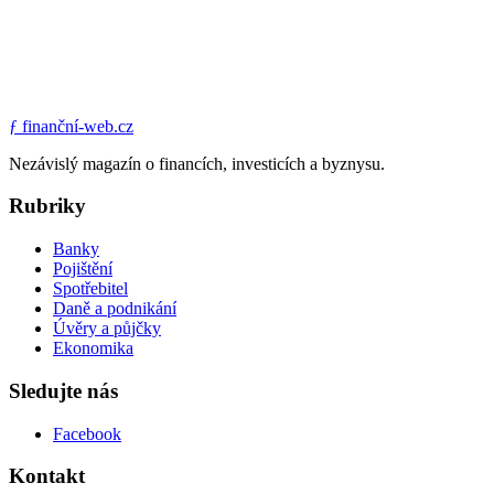
ƒ
finanční-web.cz
Nezávislý magazín o financích, investicích a byznysu.
Rubriky
Banky
Pojištění
Spotřebitel
Daně a podnikání
Úvěry a půjčky
Ekonomika
Sledujte nás
Facebook
Kontakt