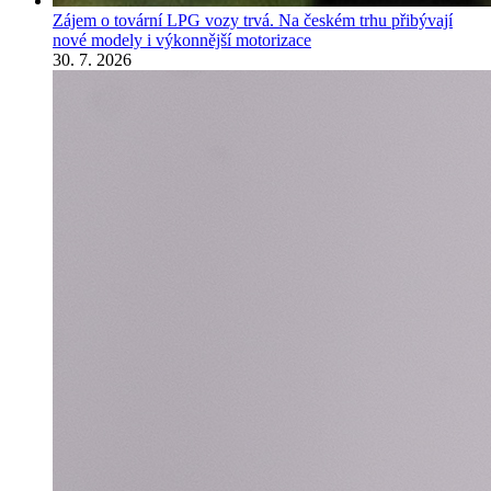
Zájem o tovární LPG vozy trvá. Na českém trhu přibývají
nové modely i výkonnější motorizace
30. 7. 2026