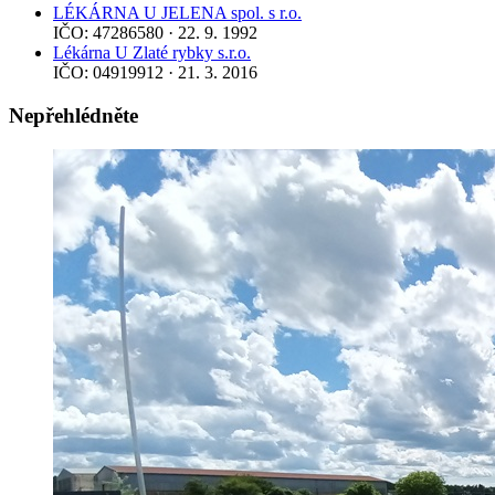
LÉKÁRNA U JELENA spol. s r.o.
IČO: 47286580 · 22. 9. 1992
Lékárna U Zlaté rybky s.r.o.
IČO: 04919912 · 21. 3. 2016
Nepřehlédněte