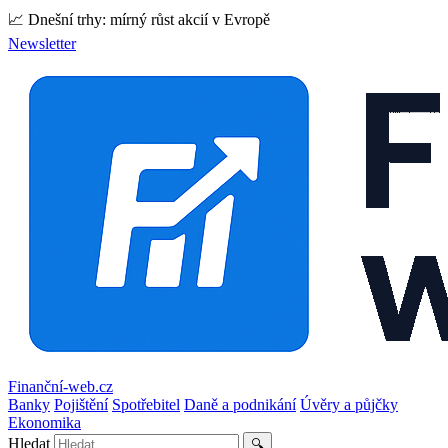
📈 Dnešní trhy: mírný růst akcií v Evropě
Newsletter
Finanční-web.cz
Banky
Pojištění
Spotřebitel
Daně a podnikání
Úvěry a půjčky
Ekonomika
Hledat
🔍