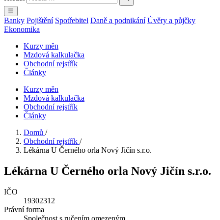
☰
Banky
Pojištění
Spotřebitel
Daně a podnikání
Úvěry a půjčky
Ekonomika
Kurzy měn
Mzdová kalkulačka
Obchodní rejstřík
Články
Kurzy měn
Mzdová kalkulačka
Obchodní rejstřík
Články
Domů
/
Obchodní rejstřík
/
Lékárna U Černého orla Nový Jičín s.r.o.
Lékárna U Černého orla Nový Jičín s.r.o.
IČO
19302312
Právní forma
Společnost s ručením omezeným