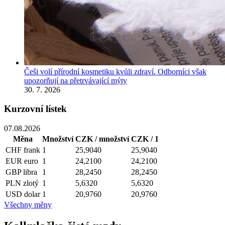
Češi volí přírodní kosmetiku kvůli zdraví. Odborníci však
upozorňují na přetrvávající mýty
30. 7. 2026
Kurzovní lístek
07.08.2026
Měna
Množství
CZK / množství
CZK / 1
CHF
frank
1
25,9040
25,9040
EUR
euro
1
24,2100
24,2100
GBP
libra
1
28,2450
28,2450
PLN
zlotý
1
5,6320
5,6320
USD
dolar
1
20,9760
20,9760
Všechny měny