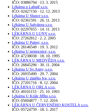
IČO: 03886794 · 13. 3. 2015
Lékárna u Labutě s.r.o.
IČO: 02427150 · 12. 12. 2013
Lékárna U Slunce s.r.o.
IČO: 02361591 · 26. 11. 2013
Lékárna U Salvátora s.r.o.
IČO: 02297655 · 14. 11. 2013
LÉKÁRNA U LUNY s.r.o.
IČO: 27262812 · 2. 2. 2005
Lékárna U Palmy, s.r.o.
IČO: 28146549 · 19. 3. 2012
Lékárna U nemocnice, s.r.o.
IČO: 47238038 · 18. 10. 1995
LÉKÁRNA U MEDVĚDA s.r.o.
IČO: 26845296 · 30. 11. 2004
Lékárna U Sv.Anny, s.r.o.
IČO: 26935490 · 29. 7. 2004
Lékárna U zlatého lva, s.r.o.
IČO: 27201716 · 8. 12. 2004
LÉKÁRNA U ORLA s.r.o.
IČO: 49101153 · 25. 10. 1993
Lékárna U Krále Jiřího s.r.o.
IČO: 05604877 · 7. 12. 2016
LÉKÁRNA U ČERVENÉHO KOSTELA s.r.o.
IČO: 05724759 · 18. 1. 2017