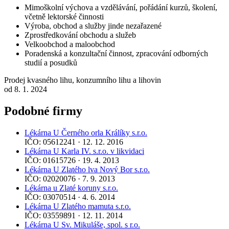
Mimoškolní výchova a vzdělávání, pořádání kurzů, školení,
včetně lektorské činnosti
Výroba, obchod a služby jinde nezařazené
Zprostředkování obchodu a služeb
Velkoobchod a maloobchod
Poradenská a konzultační činnost, zpracování odborných
studií a posudků
Prodej kvasného lihu, konzumního lihu a lihovin
od 8. 1. 2024
Podobné firmy
Lékárna U Černého orla Králíky s.r.o.
IČO: 05612241 · 12. 12. 2016
Lékárna U Karla IV. s.r.o. v likvidaci
IČO: 01615726 · 19. 4. 2013
Lékárna U Zlatého lva Nový Bor s.r.o.
IČO: 02020076 · 7. 9. 2013
Lékárna u Zlaté koruny s.r.o.
IČO: 03070514 · 4. 6. 2014
Lékárna U Zlatého mamuta s.r.o.
IČO: 03559891 · 12. 11. 2014
Lékárna U Sv. Mikuláše, spol. s r.o.