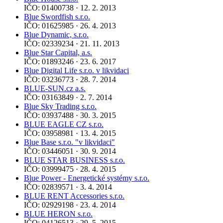
IČO: 01400738 · 12. 2. 2013
Blue Swordfish s.r.o.
IČO: 01625985 · 26. 4. 2013
Blue Dynamic, s.r.o.
IČO: 02339234 · 21. 11. 2013
Blue Star Capital, a.s.
IČO: 01893246 · 23. 6. 2017
Blue Digital Life s.r.o. v likvidaci
IČO: 03236773 · 28. 7. 2014
BLUE-SUN.cz a.s.
IČO: 03163849 · 2. 7. 2014
Blue Sky Trading s.r.o.
IČO: 03937488 · 30. 3. 2015
BLUE EAGLE CZ s.r.o.
IČO: 03958981 · 13. 4. 2015
Blue Base s.r.o. "v likvidaci"
IČO: 03446051 · 30. 9. 2014
BLUE STAR BUSINESS s.r.o.
IČO: 03999475 · 28. 4. 2015
Blue Power - Energetické systémy s.r.o.
IČO: 02839571 · 3. 4. 2014
BLUE RENT Accessories s.r.o.
IČO: 02929198 · 23. 4. 2014
BLUE HERON s.r.o.
IČO: 04126513 · 29. 5. 2015