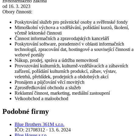
živnostenského zákona
od 16. 3. 2023
Obory činnosti:
Poskytování služeb pro právnické osoby a svěřenské fondy
Mimoškolní výchova a vzdělávání, pořádání kurzů, školení,
včetně lektorské činnosti
Činnost informačních a zpravodajských kanceláří
Poskytování software, poradenství v oblasti informačních
technologií, zpracování dat, hostingové a související činnosti a
webové portály
Nákup, prodej, správa a údržba nemovitostí
Provozování kulturních, kulturně-vzdělávacích a zábavních
zařízení, pořádání kulturních produkcí, zábav, výstav,
veletrhů, přehlídek, prodejních a obdobných akcí
Pronájem a půjčování věcí movitých
Zprostředkování obchodu a služeb
Reklamní činnost, marketing, mediální zastoupení
Velkoobchod a maloobchod
Podobné firmy
Blue Brothers 361M s.r.o.
IČO: 21708312 · 13. 6. 2024
Blue House s.r.o.