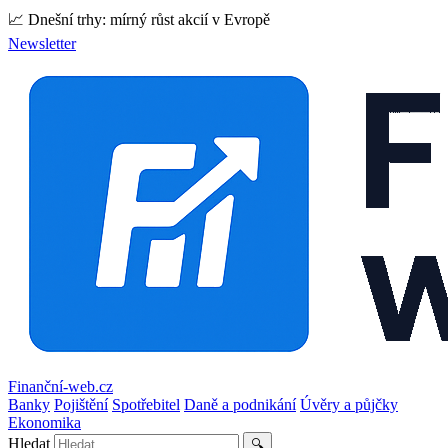
📈 Dnešní trhy: mírný růst akcií v Evropě
Newsletter
Finanční-web.cz
Banky
Pojištění
Spotřebitel
Daně a podnikání
Úvěry a půjčky
Ekonomika
Hledat
🔍