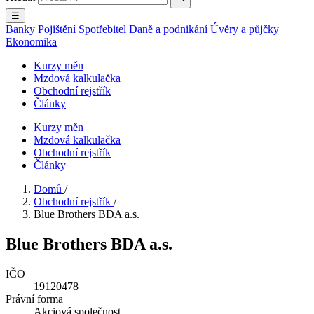
☰
Banky
Pojištění
Spotřebitel
Daně a podnikání
Úvěry a půjčky
Ekonomika
Kurzy měn
Mzdová kalkulačka
Obchodní rejstřík
Články
Kurzy měn
Mzdová kalkulačka
Obchodní rejstřík
Články
Domů
/
Obchodní rejstřík
/
Blue Brothers BDA a.s.
Blue Brothers BDA a.s.
IČO
19120478
Právní forma
Akciová společnost