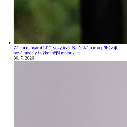
Zájem o tovární LPG vozy trvá. Na českém trhu přibývají
nové modely i výkonnější motorizace
30. 7. 2026