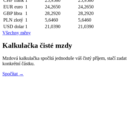
CHF
frank
1
25,9580
25,9580
EUR
euro
1
24,2650
24,2650
GBP
libra
1
28,2920
28,2920
PLN
zlotý
1
5,6460
5,6460
USD
dolar
1
21,0390
21,0390
Všechny měny
Kalkulačka čisté mzdy
Mzdová kalkulačka spočítá jednoduše váš čistý příjem, stačí zadat
konkrétní částku.
Spočítat →