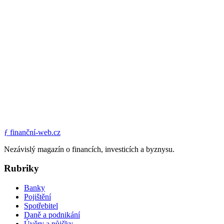
ƒ
finanční-web.cz
Nezávislý magazín o financích, investicích a byznysu.
Rubriky
Banky
Pojištění
Spotřebitel
Daně a podnikání
Úvěry a půjčky