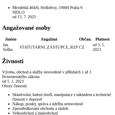
Mezilehlá 404/6, Hrdlořezy, 19000 Praha 9
SIDLO
od 15. 7. 2025
Angažované osoby
Jméno
Angažmá
Občan.
Platnost
Jan
od 5. 1.
STATUTARNI_ZASTUPCE_RZP
CZ
Soška
2023
Živnosti
Výroba, obchod a služby neuvedené v přílohách 1 až 3
živnostenského zákona
od 5. 1. 2023
Obory činnosti:
Skladování, balení zboží, manipulace s nákladem a technické
činnosti v dopravě
Nákup, prodej, správa a údržba nemovitostí
Zprostředkování obchodu a služeb
Velkoobchod a maloobchod