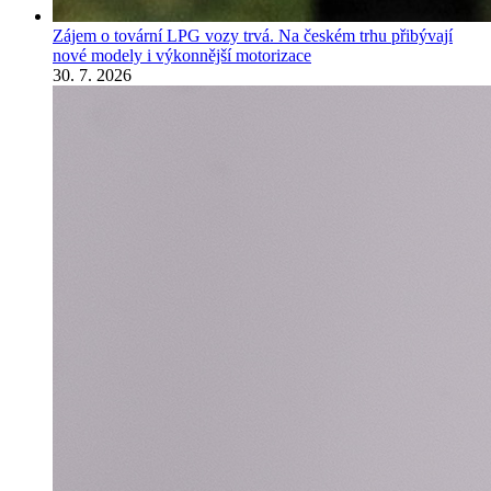
Zájem o tovární LPG vozy trvá. Na českém trhu přibývají
nové modely i výkonnější motorizace
30. 7. 2026