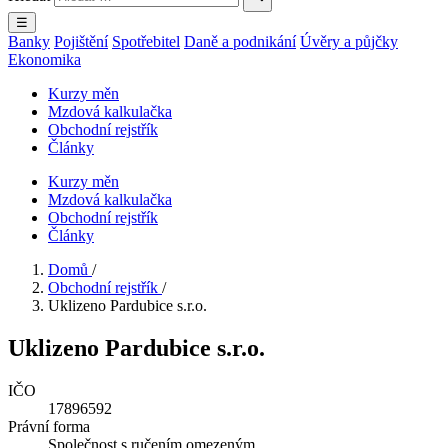
☰
Banky
Pojištění
Spotřebitel
Daně a podnikání
Úvěry a půjčky
Ekonomika
Kurzy měn
Mzdová kalkulačka
Obchodní rejstřík
Články
Kurzy měn
Mzdová kalkulačka
Obchodní rejstřík
Články
Domů
/
Obchodní rejstřík
/
Uklizeno Pardubice s.r.o.
Uklizeno Pardubice s.r.o.
IČO
17896592
Právní forma
Společnost s ručením omezeným