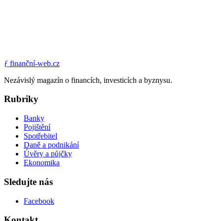
ƒ
finanční-web.cz
Nezávislý magazín o financích, investicích a byznysu.
Rubriky
Banky
Pojištění
Spotřebitel
Daně a podnikání
Úvěry a půjčky
Ekonomika
Sledujte nás
Facebook
Kontakt