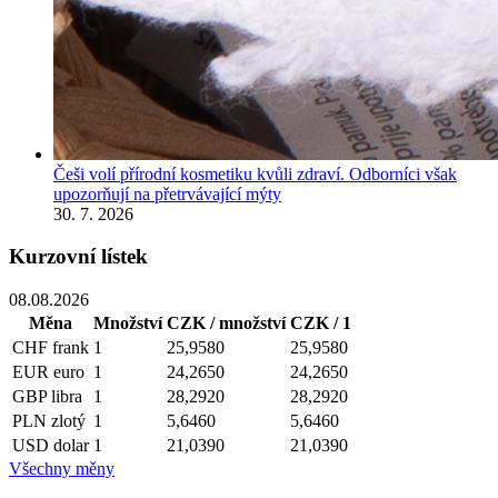
Češi volí přírodní kosmetiku kvůli zdraví. Odborníci však
upozorňují na přetrvávající mýty
30. 7. 2026
Kurzovní lístek
08.08.2026
Měna
Množství
CZK / množství
CZK / 1
CHF
frank
1
25,9580
25,9580
EUR
euro
1
24,2650
24,2650
GBP
libra
1
28,2920
28,2920
PLN
zlotý
1
5,6460
5,6460
USD
dolar
1
21,0390
21,0390
Všechny měny