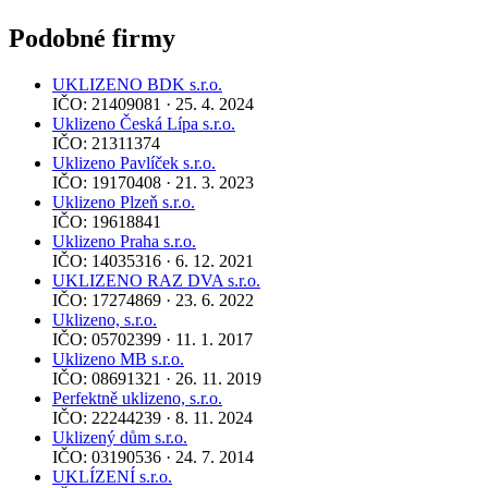
Podobné firmy
UKLIZENO BDK s.r.o.
IČO: 21409081 · 25. 4. 2024
Uklizeno Česká Lípa s.r.o.
IČO: 21311374
Uklizeno Pavlíček s.r.o.
IČO: 19170408 · 21. 3. 2023
Uklizeno Plzeň s.r.o.
IČO: 19618841
Uklizeno Praha s.r.o.
IČO: 14035316 · 6. 12. 2021
UKLIZENO RAZ DVA s.r.o.
IČO: 17274869 · 23. 6. 2022
Uklizeno, s.r.o.
IČO: 05702399 · 11. 1. 2017
Uklizeno MB s.r.o.
IČO: 08691321 · 26. 11. 2019
Perfektně uklizeno, s.r.o.
IČO: 22244239 · 8. 11. 2024
Uklizený dům s.r.o.
IČO: 03190536 · 24. 7. 2014
UKLÍZENÍ s.r.o.