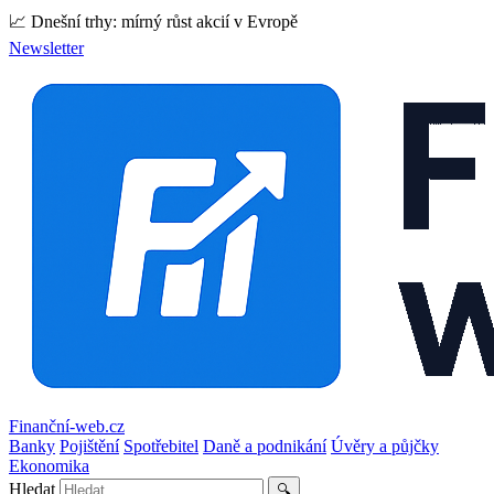
📈 Dnešní trhy: mírný růst akcií v Evropě
Newsletter
Finanční-web.cz
Banky
Pojištění
Spotřebitel
Daně a podnikání
Úvěry a půjčky
Ekonomika
Hledat
🔍