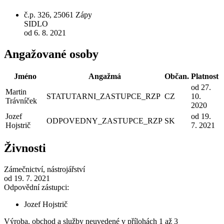
č.p. 326, 25061 Zápy
SIDLO
od 6. 8. 2021
Angažované osoby
Jméno
Angažmá
Občan.
Platnost
od 27.
Martin
STATUTARNI_ZASTUPCE_RZP
CZ
10.
Trávníček
2020
Jozef
od 19.
ODPOVEDNY_ZASTUPCE_RZP
SK
Hojstrič
7. 2021
Živnosti
Zámečnictví, nástrojářství
od 19. 7. 2021
Odpovědní zástupci:
Jozef Hojstrič
Výroba, obchod a služby neuvedené v přílohách 1 až 3