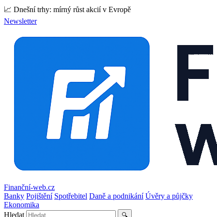
📈 Dnešní trhy: mírný růst akcií v Evropě
Newsletter
Finanční-web.cz
Banky
Pojištění
Spotřebitel
Daně a podnikání
Úvěry a půjčky
Ekonomika
Hledat
🔍