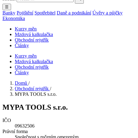
☰
Banky
Pojištění
Spotřebitel
Daně a podnikání
Úvěry a půjčky
Ekonomika
Kurzy měn
Mzdová kalkulačka
Obchodní rejstřík
Články
Kurzy měn
Mzdová kalkulačka
Obchodní rejstřík
Články
Domů
/
Obchodní rejstřík
/
MYPA TOOLS s.r.o.
MYPA TOOLS s.r.o.
IČO
09632506
Právní forma
Společnost s ručením omezeným