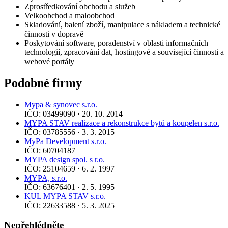
Zprostředkování obchodu a služeb
Velkoobchod a maloobchod
Skladování, balení zboží, manipulace s nákladem a technické
činnosti v dopravě
Poskytování software, poradenství v oblasti informačních
technologií, zpracování dat, hostingové a související činnosti a
webové portály
Podobné firmy
Mypa & synovec s.r.o.
IČO: 03499090 · 20. 10. 2014
MYPA STAV realizace a rekonstrukce bytů a koupelen s.r.o.
IČO: 03785556 · 3. 3. 2015
MyPa Development s.r.o.
IČO: 60704187
MYPA design spol. s r.o.
IČO: 25104659 · 6. 2. 1997
MYPA, s.r.o.
IČO: 63676401 · 2. 5. 1995
KUL MYPA STAV s.r.o.
IČO: 22633588 · 5. 3. 2025
Nepřehlédněte