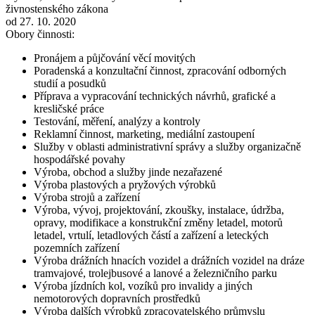
živnostenského zákona
od 27. 10. 2020
Obory činnosti:
Pronájem a půjčování věcí movitých
Poradenská a konzultační činnost, zpracování odborných
studií a posudků
Příprava a vypracování technických návrhů, grafické a
kresličské práce
Testování, měření, analýzy a kontroly
Reklamní činnost, marketing, mediální zastoupení
Služby v oblasti administrativní správy a služby organizačně
hospodářské povahy
Výroba, obchod a služby jinde nezařazené
Výroba plastových a pryžových výrobků
Výroba strojů a zařízení
Výroba, vývoj, projektování, zkoušky, instalace, údržba,
opravy, modifikace a konstrukční změny letadel, motorů
letadel, vrtulí, letadlových částí a zařízení a leteckých
pozemních zařízení
Výroba drážních hnacích vozidel a drážních vozidel na dráze
tramvajové, trolejbusové a lanové a železničního parku
Výroba jízdních kol, vozíků pro invalidy a jiných
nemotorových dopravních prostředků
Výroba dalších výrobků zpracovatelského průmyslu