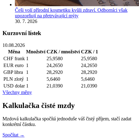
Češi volí přírodní kosmetiku kvůli zdraví. Odborníci však
upozorňují na přetrvávající mýty
30. 7. 2026
Kurzovní lístek
10.08.2026
Měna
Množství
CZK / množství
CZK / 1
CHF
frank
1
25,9580
25,9580
EUR
euro
1
24,2650
24,2650
GBP
libra
1
28,2920
28,2920
PLN
zlotý
1
5,6460
5,6460
USD
dolar
1
21,0390
21,0390
Všechny měny
Kalkulačka čisté mzdy
Mzdová kalkulačka spočítá jednoduše váš čistý příjem, stačí zadat
konkrétní částku.
Spočítat →