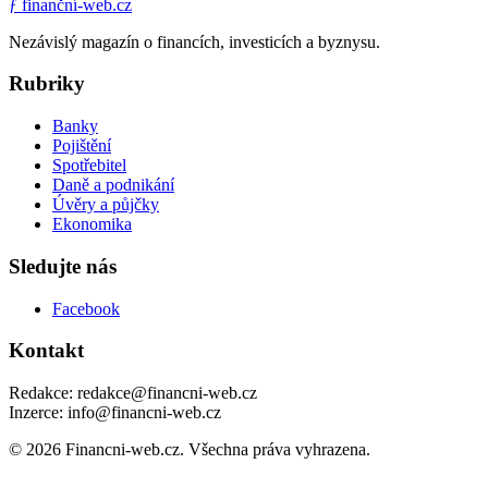
ƒ
finanční-web.cz
Nezávislý magazín o financích, investicích a byznysu.
Rubriky
Banky
Pojištění
Spotřebitel
Daně a podnikání
Úvěry a půjčky
Ekonomika
Sledujte nás
Facebook
Kontakt
Redakce: redakce@financni-web.cz
Inzerce: info@financni-web.cz
© 2026 Financni-web.cz. Všechna práva vyhrazena.