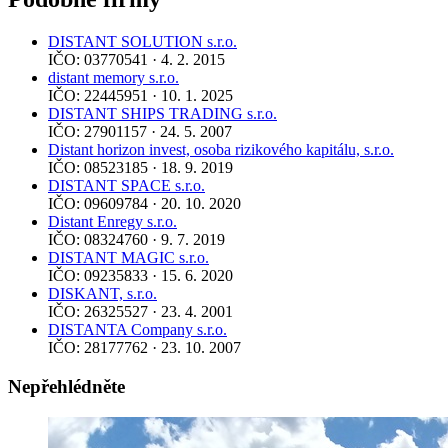
DISTANT SOLUTION s.r.o.
IČO: 03770541 · 4. 2. 2015
distant memory s.r.o.
IČO: 22445951 · 10. 1. 2025
DISTANT SHIPS TRADING s.r.o.
IČO: 27901157 · 24. 5. 2007
Distant horizon invest, osoba rizikového kapitálu, s.r.o.
IČO: 08523185 · 18. 9. 2019
DISTANT SPACE s.r.o.
IČO: 09609784 · 20. 10. 2020
Distant Enregy s.r.o.
IČO: 08324760 · 9. 7. 2019
DISTANT MAGIC s.r.o.
IČO: 09235833 · 15. 6. 2020
DISKANT, s.r.o.
IČO: 26325527 · 23. 4. 2001
DISTANTA Company s.r.o.
IČO: 28177762 · 23. 10. 2007
Nepřehlédněte