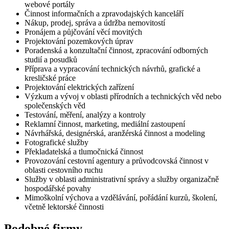
webové portály
Činnost informačních a zpravodajských kanceláří
Nákup, prodej, správa a údržba nemovitostí
Pronájem a půjčování věcí movitých
Projektování pozemkových úprav
Poradenská a konzultační činnost, zpracování odborných
studií a posudků
Příprava a vypracování technických návrhů, grafické a
kresličské práce
Projektování elektrických zařízení
Výzkum a vývoj v oblasti přírodních a technických věd nebo
společenských věd
Testování, měření, analýzy a kontroly
Reklamní činnost, marketing, mediální zastoupení
Návrhářská, designérská, aranžérská činnost a modeling
Fotografické služby
Překladatelská a tlumočnická činnost
Provozování cestovní agentury a průvodcovská činnost v
oblasti cestovního ruchu
Služby v oblasti administrativní správy a služby organizačně
hospodářské povahy
Mimoškolní výchova a vzdělávání, pořádání kurzů, školení,
včetně lektorské činnosti
Podobné firmy