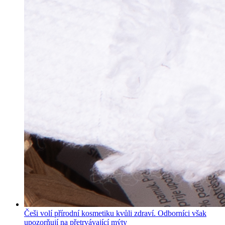
Češi volí přírodní kosmetiku kvůli zdraví. Odborníci však
upozorňují na přetrvávající mýty