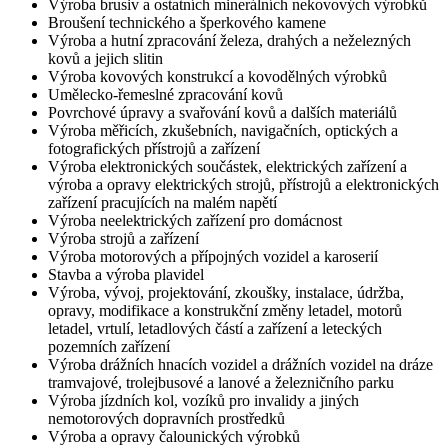
Výroba brusiv a ostatních minerálních nekovových výrobků
Broušení technického a šperkového kamene
Výroba a hutní zpracování železa, drahých a neželezných
kovů a jejich slitin
Výroba kovových konstrukcí a kovodělných výrobků
Umělecko-řemeslné zpracování kovů
Povrchové úpravy a svařování kovů a dalších materiálů
Výroba měřicích, zkušebních, navigačních, optických a
fotografických přístrojů a zařízení
Výroba elektronických součástek, elektrických zařízení a
výroba a opravy elektrických strojů, přístrojů a elektronických
zařízení pracujících na malém napětí
Výroba neelektrických zařízení pro domácnost
Výroba strojů a zařízení
Výroba motorových a přípojných vozidel a karoserií
Stavba a výroba plavidel
Výroba, vývoj, projektování, zkoušky, instalace, údržba,
opravy, modifikace a konstrukční změny letadel, motorů
letadel, vrtulí, letadlových částí a zařízení a leteckých
pozemních zařízení
Výroba drážních hnacích vozidel a drážních vozidel na dráze
tramvajové, trolejbusové a lanové a železničního parku
Výroba jízdních kol, vozíků pro invalidy a jiných
nemotorových dopravních prostředků
Výroba a opravy čalounických výrobků