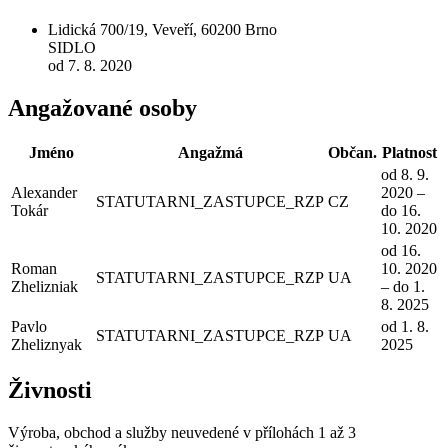
Lidická 700/19, Veveří, 60200 Brno
SIDLO
od 7. 8. 2020
Angažované osoby
Jméno
Angažmá
Občan.
Platnost
od 8. 9.
Alexander
2020 –
STATUTARNI_ZASTUPCE_RZP
CZ
Tokár
do 16.
10. 2020
od 16.
Roman
10. 2020
STATUTARNI_ZASTUPCE_RZP
UA
Zhelizniak
– do 1.
8. 2025
Pavlo
od 1. 8.
STATUTARNI_ZASTUPCE_RZP
UA
Zheliznyak
2025
Živnosti
Výroba, obchod a služby neuvedené v přílohách 1 až 3