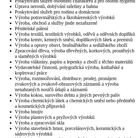
Poskytování služeb osobního charakteru a pro osobní hygienu
Úprava nerostů, dobývání rašeliny a bahna
Poskytování služeb pro rodinu a domácnost
Výroba potravinářských a škrobárenských výrobků
Výroba, obchod a služby jinde nezařazené
Pěstitelské pálení
Výroba textilií, textilních výrobků, oděvů a oděvních doplňků
Výroba krmiv, krmných směsí, doplňkových látek a premixů
Výroba a opravy obuvi, brašnářského a sedlářského zboží
Zpracování dřeva, výroba dřevěných, korkových, proutěných
a slaměných výrobků
Výroba vlákniny, papíru a lepenky a zboží z těchto materiálů
Vydavatelské činnosti, polygrafická výroba, knihařské a
kopírovací práce
Výroba, rozmnožování, distribuce, prodej, pronájem
zvukových a zvukově-obrazových záznamů a výroba
nenahraných nosičů údajů a záznamů
Výroba koksu, surového dehtu a jiných pevných paliv
Výroba chemických látek a chemických směsí nebo předmětů
a kosmetických přípravků
Výroba hnojiv
Výroba plastových a pryžových výrobků
Výroba a zpracování skla
Výroba stavebních hmot, porcelánových, keramických a
sádrových výrobků