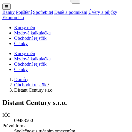
☰
Banky
Pojištění
Spotřebitel
Daně a podnikání
Úvěry a půjčky
Ekonomika
Kurzy měn
Mzdová kalkulačka
Obchodní rejstřík
Články
Kurzy měn
Mzdová kalkulačka
Obchodní rejstřík
Články
Domů
/
Obchodní rejstřík
/
Distant Century s.r.o.
Distant Century s.r.o.
IČO
09483560
Právní forma
Společnost s ručením omezeným