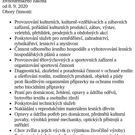
živnostenského zákona
od 8. 9. 2020
Obory činnosti:
Provozování kulturních, kulturně-vzdělávacích a zábavních
zařízení, pořádání kulturních produkcí, zábav, výstav,
veletrhů, přehlídek, prodejních a obdobných akcí
Poskytování služeb pro zemědělství, zahradnictví,
rybníkářství, lesnictví a myslivost
Činnost odborného lesního hospodáře a vyhotovování lesních
hospodářských plánů a osnov
Provozování tělovýchovných a sportovních zařízení a
organizování sportovní činnosti
Diagnostická, zkušební a poradenská činnost v ochraně rostlin
a ošetřování rostlin, rostlinných produktů, objektů a půdy
proti škodlivým organismům přípravky na ochranu rostlin
nebo biocidními přípravky
Praní pro domácnost, žehlení, opravy a údržba oděvů,
bytového textilu a osobního zboží
Poskytování technických služeb
Nakládání s reprodukčním materiálem lesních dřevin
Opravy a údržba potřeb pro domácnost, předmětů kulturní
povahy, výrobků jemné mechaniky, optických přístrojů a
měřidel
Chov zvířat a jejich výcvik (s výjimkou živočišné výroby)