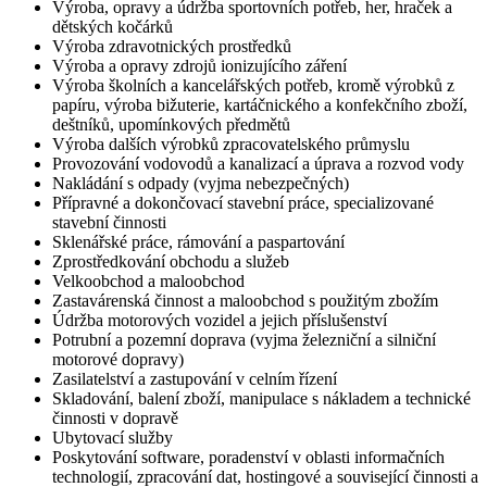
Výroba, opravy a údržba sportovních potřeb, her, hraček a
dětských kočárků
Výroba zdravotnických prostředků
Výroba a opravy zdrojů ionizujícího záření
Výroba školních a kancelářských potřeb, kromě výrobků z
papíru, výroba bižuterie, kartáčnického a konfekčního zboží,
deštníků, upomínkových předmětů
Výroba dalších výrobků zpracovatelského průmyslu
Provozování vodovodů a kanalizací a úprava a rozvod vody
Nakládání s odpady (vyjma nebezpečných)
Přípravné a dokončovací stavební práce, specializované
stavební činnosti
Sklenářské práce, rámování a paspartování
Zprostředkování obchodu a služeb
Velkoobchod a maloobchod
Zastavárenská činnost a maloobchod s použitým zbožím
Údržba motorových vozidel a jejich příslušenství
Potrubní a pozemní doprava (vyjma železniční a silniční
motorové dopravy)
Zasilatelství a zastupování v celním řízení
Skladování, balení zboží, manipulace s nákladem a technické
činnosti v dopravě
Ubytovací služby
Poskytování software, poradenství v oblasti informačních
technologií, zpracování dat, hostingové a související činnosti a