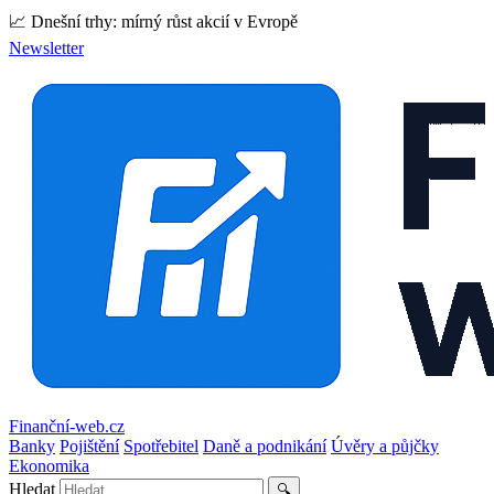
📈 Dnešní trhy: mírný růst akcií v Evropě
Newsletter
Finanční-web.cz
Banky
Pojištění
Spotřebitel
Daně a podnikání
Úvěry a půjčky
Ekonomika
Hledat
🔍