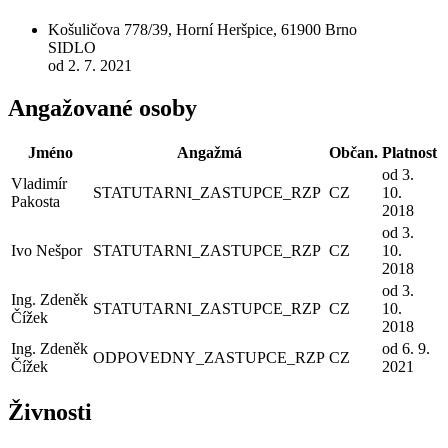
Košuličova 778/39, Horní Heršpice, 61900 Brno
SIDLO
od 2. 7. 2021
Angažované osoby
Jméno
Angažmá
Občan.
Platnost
od 3.
Vladimír
STATUTARNI_ZASTUPCE_RZP
CZ
10.
Pakosta
2018
od 3.
Ivo Nešpor
STATUTARNI_ZASTUPCE_RZP
CZ
10.
2018
od 3.
Ing. Zdeněk
STATUTARNI_ZASTUPCE_RZP
CZ
10.
Čížek
2018
Ing. Zdeněk
od 6. 9.
ODPOVEDNY_ZASTUPCE_RZP
CZ
Čížek
2021
Živnosti