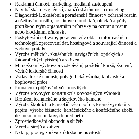
Reklamní činnost, marketing, mediální zastoupení
Návrhářská, designérská, aranžérská činnost a modeling
Diagnostická, zkušební a poradenská činnost v ochraně rostlin
a ošetřování rostlin, rostlinných produktů, objektů a půdy
proti škodlivým organismům přípravky na ochranu rostlin
nebo biocidními přípravky
Poskytování software, poradenství v oblasti informačních
technologií, zpracování dat, hostingové a související činnosti a
webové portály
Výroba měřicích, zkušebních, navigačních, optických a
fotografických přístrojů a zařízení
Mimoškolní výchova a vzdělávání, pořádání kurzů, školení,
včetně lektorské činnosti
Vydavatelské činnosti, polygrafická výroba, knihařské a
kopírovací práce
Pronájem a půjčování věcí movitých
Výroba kovových konstrukcí a kovodělných výrobků
Broušení technického a šperkového kamene
Výroba školních a kancelářských potřeb, kromě výrobků z
papíru, výroba bižuterie, kartáčnického a konfekčního zboží,
deštníků, upomínkových předmětů
Zprostředkování obchodu a služeb
Výroba strojů a zařízení
Nákup, prodej, správa a údržba nemovitostí