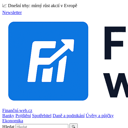
📈 Dnešní trhy: mírný růst akcií v Evropě
Newsletter
Finanční-web.cz
Banky
Pojištění
Spotřebitel
Daně a podnikání
Úvěry a půjčky
Ekonomika
Hledat
🔍