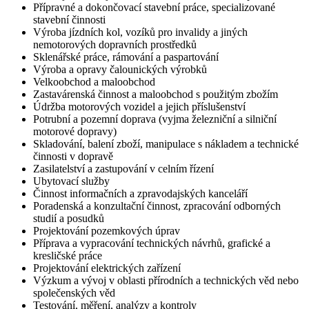
Přípravné a dokončovací stavební práce, specializované
stavební činnosti
Výroba jízdních kol, vozíků pro invalidy a jiných
nemotorových dopravních prostředků
Sklenářské práce, rámování a paspartování
Výroba a opravy čalounických výrobků
Velkoobchod a maloobchod
Zastavárenská činnost a maloobchod s použitým zbožím
Údržba motorových vozidel a jejich příslušenství
Potrubní a pozemní doprava (vyjma železniční a silniční
motorové dopravy)
Skladování, balení zboží, manipulace s nákladem a technické
činnosti v dopravě
Zasilatelství a zastupování v celním řízení
Ubytovací služby
Činnost informačních a zpravodajských kanceláří
Poradenská a konzultační činnost, zpracování odborných
studií a posudků
Projektování pozemkových úprav
Příprava a vypracování technických návrhů, grafické a
kresličské práce
Projektování elektrických zařízení
Výzkum a vývoj v oblasti přírodních a technických věd nebo
společenských věd
Testování, měření, analýzy a kontroly