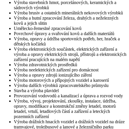
Výroba stavebních hmot, porcelánových, keramických a
sádrových výrobků
Výroba brusiv a ostatních minerálních nekovových výrobků
Výroba a hutní zpracování železa, drahých a neželezných
kovů a jejich slitin
Umělecko-řemeslné zpracování kovů
Povrchové úpravy a svařování kovů a dalších materiálů
Výroba, opravy a údržba sportovních potřeb, her, hraček a
dětských kočárků
Výroba elektronických součástek, elektrických zařízení a
výroba a opravy elektrických strojů, přístrojů a elektronických
zařízení pracujících na malém napětí
Výroba zdravotnických prostředků
Výroba neelektrických zařízení pro domácnost
Výroba a opravy zdrojů ionizujícího záření
Výroba motorových a přípojných vozidel a karoserií
Výroba dalších výrobků zpracovatelského průmyslu
Stavba a výroba plavidel
Provozování vodovodů a kanalizací a úprava a rozvod vody
Výroba, vývoj, projektování, zkoušky, instalace, údržba,
opravy, modifikace a konstrukční změny letadel, motorů
letadel, vrtulí, letadlových částí a zařízení a leteckých
pozemních zařízení
Výroba drážních hnacích vozidel a drážních vozidel na dráze
tramvajové, trolejbusové a lanové a železničního parku