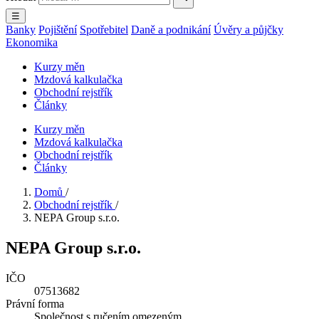
☰
Banky
Pojištění
Spotřebitel
Daně a podnikání
Úvěry a půjčky
Ekonomika
Kurzy měn
Mzdová kalkulačka
Obchodní rejstřík
Články
Kurzy měn
Mzdová kalkulačka
Obchodní rejstřík
Články
Domů
/
Obchodní rejstřík
/
NEPA Group s.r.o.
NEPA Group s.r.o.
IČO
07513682
Právní forma
Společnost s ručením omezeným