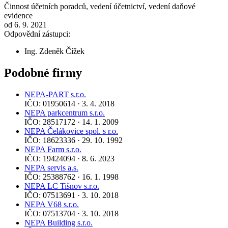
Činnost účetních poradců, vedení účetnictví, vedení daňové
evidence
od 6. 9. 2021
Odpovědní zástupci:
Ing. Zdeněk Čížek
Podobné firmy
NEPA-PART s.r.o.
IČO: 01950614 · 3. 4. 2018
NEPA parkcentrum s.r.o.
IČO: 28517172 · 14. 1. 2009
NEPA Čelákovice spol. s r.o.
IČO: 18623336 · 29. 10. 1992
NEPA Farm s.r.o.
IČO: 19424094 · 8. 6. 2023
NEPA servis a.s.
IČO: 25388762 · 16. 1. 1998
NEPA LC Tišnov s.r.o.
IČO: 07513691 · 3. 10. 2018
NEPA V68 s.r.o.
IČO: 07513704 · 3. 10. 2018
NEPA Building s.r.o.