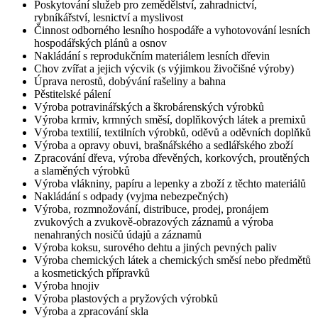
Poskytování služeb pro zemědělství, zahradnictví,
rybníkářství, lesnictví a myslivost
Činnost odborného lesního hospodáře a vyhotovování lesních
hospodářských plánů a osnov
Nakládání s reprodukčním materiálem lesních dřevin
Chov zvířat a jejich výcvik (s výjimkou živočišné výroby)
Úprava nerostů, dobývání rašeliny a bahna
Pěstitelské pálení
Výroba potravinářských a škrobárenských výrobků
Výroba krmiv, krmných směsí, doplňkových látek a premixů
Výroba textilií, textilních výrobků, oděvů a oděvních doplňků
Výroba a opravy obuvi, brašnářského a sedlářského zboží
Zpracování dřeva, výroba dřevěných, korkových, proutěných
a slaměných výrobků
Výroba vlákniny, papíru a lepenky a zboží z těchto materiálů
Nakládání s odpady (vyjma nebezpečných)
Výroba, rozmnožování, distribuce, prodej, pronájem
zvukových a zvukově-obrazových záznamů a výroba
nenahraných nosičů údajů a záznamů
Výroba koksu, surového dehtu a jiných pevných paliv
Výroba chemických látek a chemických směsí nebo předmětů
a kosmetických přípravků
Výroba hnojiv
Výroba plastových a pryžových výrobků
Výroba a zpracování skla