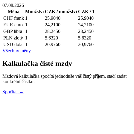
07.08.2026
Měna
Množství
CZK / množství
CZK / 1
CHF
frank
1
25,9040
25,9040
EUR
euro
1
24,2100
24,2100
GBP
libra
1
28,2450
28,2450
PLN
zlotý
1
5,6320
5,6320
USD
dolar
1
20,9760
20,9760
Všechny měny
Kalkulačka čisté mzdy
Mzdová kalkulačka spočítá jednoduše váš čistý příjem, stačí zadat
konkrétní částku.
Spočítat →