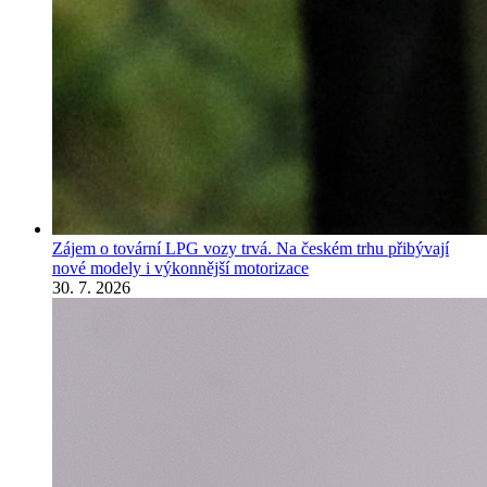
Zájem o tovární LPG vozy trvá. Na českém trhu přibývají
nové modely i výkonnější motorizace
30. 7. 2026