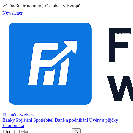
📈 Dnešní trhy: mírný růst akcií v Evropě
Newsletter
Finanční-web.cz
Banky
Pojištění
Spotřebitel
Daně a podnikání
Úvěry a půjčky
Ekonomika
Hledat
🔍