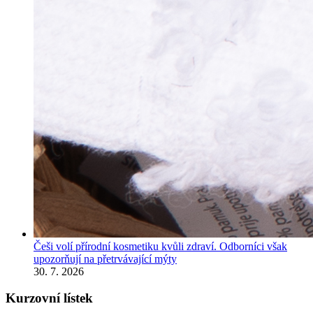
Češi volí přírodní kosmetiku kvůli zdraví. Odborníci však
upozorňují na přetrvávající mýty
30. 7. 2026
Kurzovní lístek