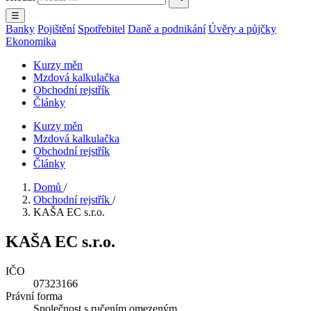
☰
Banky
Pojištění
Spotřebitel
Daně a podnikání
Úvěry a půjčky
Ekonomika
Kurzy měn
Mzdová kalkulačka
Obchodní rejstřík
Články
Kurzy měn
Mzdová kalkulačka
Obchodní rejstřík
Články
Domů
/
Obchodní rejstřík
/
KAŠA EC s.r.o.
KAŠA EC s.r.o.
IČO
07323166
Právní forma
Společnost s ručením omezeným