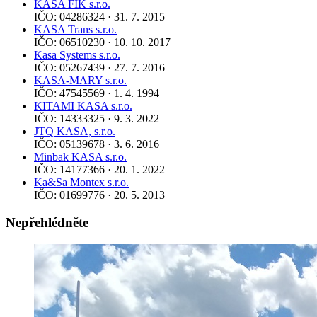
KASA FIK s.r.o.
IČO: 04286324 · 31. 7. 2015
KASA Trans s.r.o.
IČO: 06510230 · 10. 10. 2017
Kasa Systems s.r.o.
IČO: 05267439 · 27. 7. 2016
KASA-MARY s.r.o.
IČO: 47545569 · 1. 4. 1994
KITAMI KASA s.r.o.
IČO: 14333325 · 9. 3. 2022
JTQ KASA, s.r.o.
IČO: 05139678 · 3. 6. 2016
Minbak KASA s.r.o.
IČO: 14177366 · 20. 1. 2022
Ka&Sa Montex s.r.o.
IČO: 01699776 · 20. 5. 2013
Nepřehlédněte