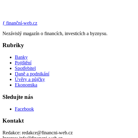
ƒ
finanční-web.cz
Nezávislý magazín o financích, investicích a byznysu.
Rubriky
Banky
Pojištění
Spotřebitel
Daně a podnikání
Úvěry a půjčky
Ekonomika
Sledujte nás
Facebook
Kontakt
Redakce: redakce@financni-web.cz