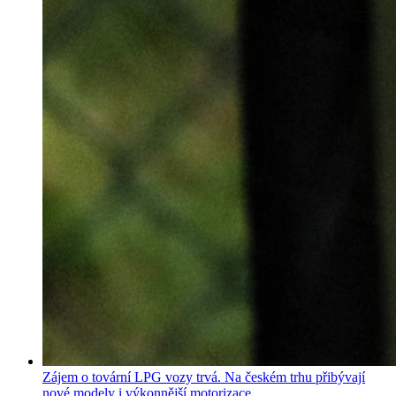
Zájem o tovární LPG vozy trvá. Na českém trhu přibývají
nové modely i výkonnější motorizace