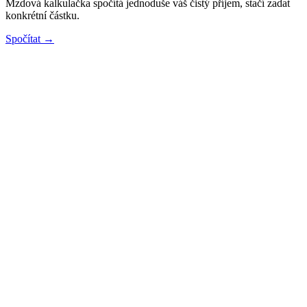
Mzdová kalkulačka spočítá jednoduše váš čistý příjem, stačí zadat
konkrétní částku.
Spočítat →