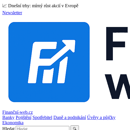
📈 Dnešní trhy: mírný růst akcií v Evropě
Newsletter
Finanční-web.cz
Banky
Pojištění
Spotřebitel
Daně a podnikání
Úvěry a půjčky
Ekonomika
Hledat
🔍