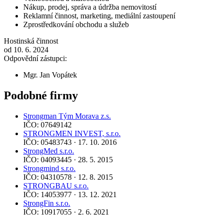
Nákup, prodej, správa a údržba nemovitostí
Reklamní činnost, marketing, mediální zastoupení
Zprostředkování obchodu a služeb
Hostinská činnost
od 10. 6. 2024
Odpovědní zástupci:
Mgr. Jan Vopátek
Podobné firmy
Strongman Tým Morava z.s.
IČO: 07649142
STRONGMEN INVEST, s.r.o.
IČO: 05483743 · 17. 10. 2016
StrongMed s.r.o.
IČO: 04093445 · 28. 5. 2015
Strongmind s.r.o.
IČO: 04310578 · 12. 8. 2015
STRONGBAU s.r.o.
IČO: 14053977 · 13. 12. 2021
StrongFin s.r.o.
IČO: 10917055 · 2. 6. 2021