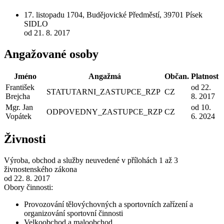
17. listopadu 1704, Budějovické Předměstí, 39701 Písek
SIDLO
od 21. 8. 2017
Angažované osoby
Jméno
Angažmá
Občan.
Platnost
František
od 22.
STATUTARNI_ZASTUPCE_RZP
CZ
Brejcha
8. 2017
Mgr. Jan
od 10.
ODPOVEDNY_ZASTUPCE_RZP
CZ
Vopátek
6. 2024
Živnosti
Výroba, obchod a služby neuvedené v přílohách 1 až 3
živnostenského zákona
od 22. 8. 2017
Obory činnosti:
Provozování tělovýchovných a sportovních zařízení a
organizování sportovní činnosti
Velkoobchod a maloobchod