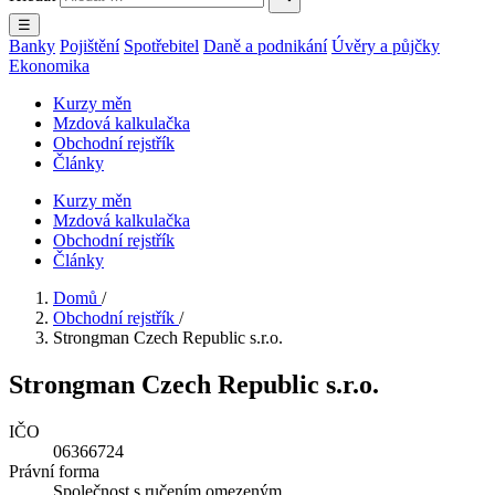
☰
Banky
Pojištění
Spotřebitel
Daně a podnikání
Úvěry a půjčky
Ekonomika
Kurzy měn
Mzdová kalkulačka
Obchodní rejstřík
Články
Kurzy měn
Mzdová kalkulačka
Obchodní rejstřík
Články
Domů
/
Obchodní rejstřík
/
Strongman Czech Republic s.r.o.
Strongman Czech Republic s.r.o.
IČO
06366724
Právní forma
Společnost s ručením omezeným