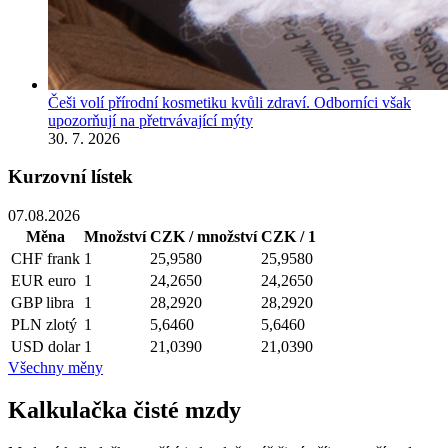
Češi volí přírodní kosmetiku kvůli zdraví. Odborníci však
upozorňují na přetrvávající mýty
30. 7. 2026
Kurzovní lístek
07.08.2026
Měna
Množství
CZK / množství
CZK / 1
CHF
frank
1
25,9580
25,9580
EUR
euro
1
24,2650
24,2650
GBP
libra
1
28,2920
28,2920
PLN
zlotý
1
5,6460
5,6460
USD
dolar
1
21,0390
21,0390
Všechny měny
Kalkulačka čisté mzdy