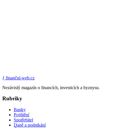
ƒ
finanční-web.cz
Nezávislý magazín o financích, investicích a byznysu.
Rubriky
Banky
Pojištění
Spotřebitel
Daně a podnikání