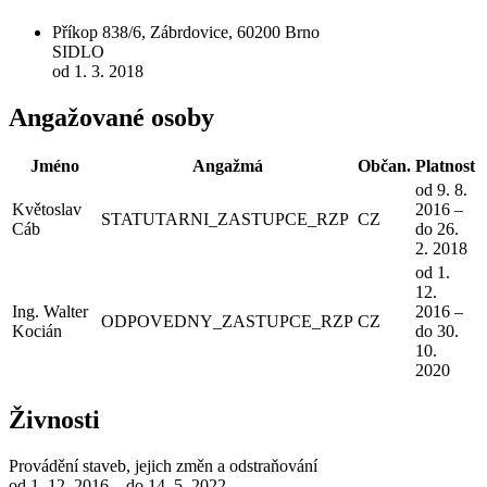
Příkop 838/6, Zábrdovice, 60200 Brno
SIDLO
od 1. 3. 2018
Angažované osoby
Jméno
Angažmá
Občan.
Platnost
od 9. 8.
Květoslav
2016 –
STATUTARNI_ZASTUPCE_RZP
CZ
Cáb
do 26.
2. 2018
od 1.
12.
Ing. Walter
2016 –
ODPOVEDNY_ZASTUPCE_RZP
CZ
Kocián
do 30.
10.
2020
Živnosti
Provádění staveb, jejich změn a odstraňování
od 1. 12. 2016 – do 14. 5. 2022