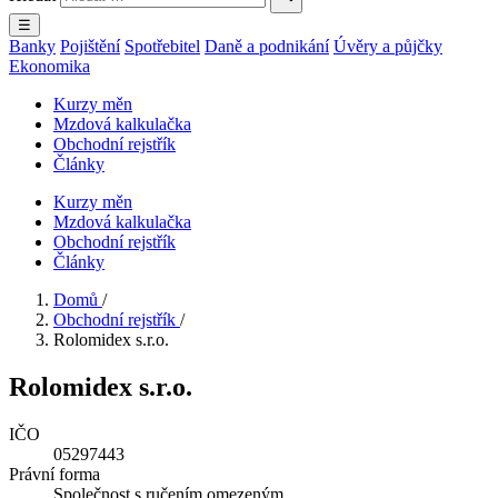
☰
Banky
Pojištění
Spotřebitel
Daně a podnikání
Úvěry a půjčky
Ekonomika
Kurzy měn
Mzdová kalkulačka
Obchodní rejstřík
Články
Kurzy měn
Mzdová kalkulačka
Obchodní rejstřík
Články
Domů
/
Obchodní rejstřík
/
Rolomidex s.r.o.
Rolomidex s.r.o.
IČO
05297443
Právní forma
Společnost s ručením omezeným