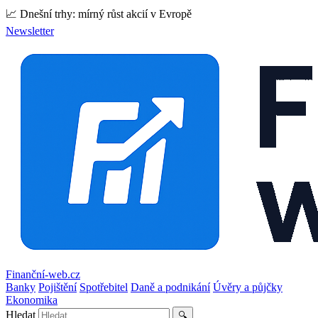
📈 Dnešní trhy: mírný růst akcií v Evropě
Newsletter
Finanční-web.cz
Banky
Pojištění
Spotřebitel
Daně a podnikání
Úvěry a půjčky
Ekonomika
Hledat
🔍