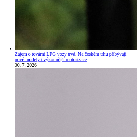
Zájem o tovární LPG vozy trvá. Na českém trhu přibývají
nové modely i výkonnější motorizace
30. 7. 2026