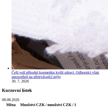
Češi volí přírodní kosmetiku kvůli zdraví. Odborníci však
upozorňují na přetrvávající mýty
30. 7. 2026
Kurzovní lístek
08.08.2026
Měna
Množství
CZK / množství
CZK / 1