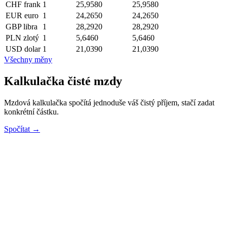
CHF
frank
1
25,9580
25,9580
EUR
euro
1
24,2650
24,2650
GBP
libra
1
28,2920
28,2920
PLN
zlotý
1
5,6460
5,6460
USD
dolar
1
21,0390
21,0390
Všechny měny
Kalkulačka čisté mzdy
Mzdová kalkulačka spočítá jednoduše váš čistý příjem, stačí zadat
konkrétní částku.
Spočítat →