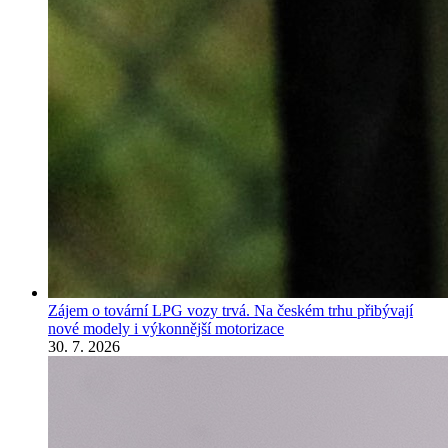
Zájem o tovární LPG vozy trvá. Na českém trhu přibývají
nové modely i výkonnější motorizace
30. 7. 2026