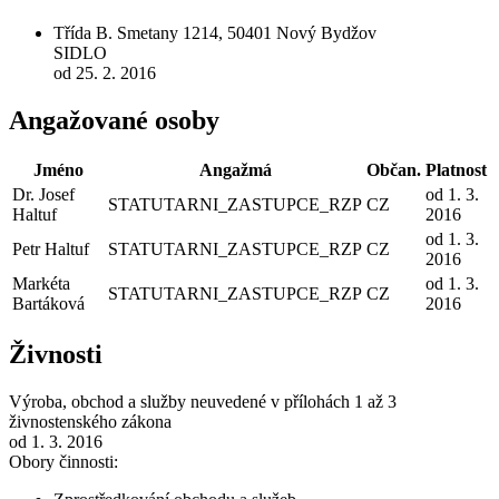
Třída B. Smetany 1214, 50401 Nový Bydžov
SIDLO
od 25. 2. 2016
Angažované osoby
Jméno
Angažmá
Občan.
Platnost
Dr. Josef
od 1. 3.
STATUTARNI_ZASTUPCE_RZP
CZ
Haltuf
2016
od 1. 3.
Petr Haltuf
STATUTARNI_ZASTUPCE_RZP
CZ
2016
Markéta
od 1. 3.
STATUTARNI_ZASTUPCE_RZP
CZ
Bartáková
2016
Živnosti
Výroba, obchod a služby neuvedené v přílohách 1 až 3
živnostenského zákona
od 1. 3. 2016
Obory činnosti: