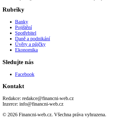
Rubriky
Banky
Pojištění
Spotřebitel
Daně a podnikání
Úvěry a půjčky
Ekonomika
Sledujte nás
Facebook
Kontakt
Redakce: redakce@financni-web.cz
Inzerce: info@financni-web.cz
© 2026 Financni-web.cz. Všechna práva vyhrazena.