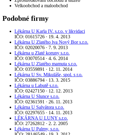
Zprostředkování obchodu a služeb
Velkoobchod a maloobchod
Podobné firmy
Lékárna U Karla IV. s.r.o. v likvidaci
IČO: 01615726 · 19. 4. 2013
Lékárna U Zlatého lva Nový Bor s.r.o.
IČO: 02020076 · 7. 9. 2013
Lékárna u Zlaté koruny s.r.o.
IČO: 03070514 · 4. 6. 2014
Lékárna U Zlatého mamuta s.r.o.
IČO: 03559891 · 12. 11. 2014
Lékárna U Sv. Mikuláše, spol. s r.o.
IČO: 03886794 · 13. 3. 2015
Lékárna u Labutě s.r.o.
IČO: 02427150 · 12. 12. 2013
Lékárna U Slunce s.r.o.
IČO: 02361591 · 26. 11. 2013
Lékárna U Salvátora s.r.o.
IČO: 02297655 · 14. 11. 2013
LÉKÁRNA U LUNY s.r.o.
IČO: 27262812 · 2. 2. 2005
Lékárna U Palmy, s.r.o.
IČO: 28146549 · 19. 3. 2012