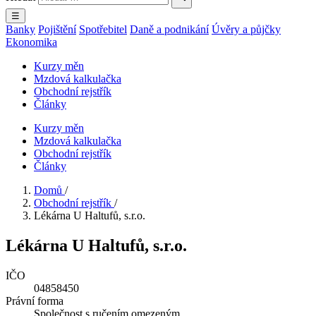
☰
Banky
Pojištění
Spotřebitel
Daně a podnikání
Úvěry a půjčky
Ekonomika
Kurzy měn
Mzdová kalkulačka
Obchodní rejstřík
Články
Kurzy měn
Mzdová kalkulačka
Obchodní rejstřík
Články
Domů
/
Obchodní rejstřík
/
Lékárna U Haltufů, s.r.o.
Lékárna U Haltufů, s.r.o.
IČO
04858450
Právní forma
Společnost s ručením omezeným