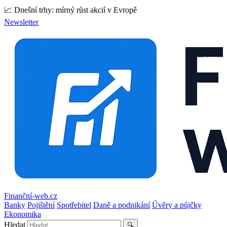
📈 Dnešní trhy: mírný růst akcií v Evropě
Newsletter
Finanční-web.cz
Banky
Pojištění
Spotřebitel
Daně a podnikání
Úvěry a půjčky
Ekonomika
Hledat
🔍