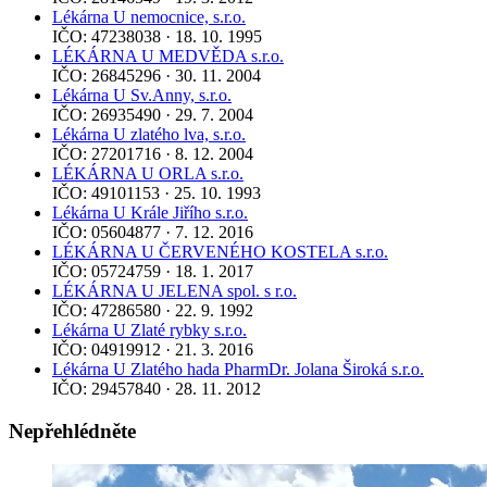
Lékárna U nemocnice, s.r.o.
IČO: 47238038 · 18. 10. 1995
LÉKÁRNA U MEDVĚDA s.r.o.
IČO: 26845296 · 30. 11. 2004
Lékárna U Sv.Anny, s.r.o.
IČO: 26935490 · 29. 7. 2004
Lékárna U zlatého lva, s.r.o.
IČO: 27201716 · 8. 12. 2004
LÉKÁRNA U ORLA s.r.o.
IČO: 49101153 · 25. 10. 1993
Lékárna U Krále Jiřího s.r.o.
IČO: 05604877 · 7. 12. 2016
LÉKÁRNA U ČERVENÉHO KOSTELA s.r.o.
IČO: 05724759 · 18. 1. 2017
LÉKÁRNA U JELENA spol. s r.o.
IČO: 47286580 · 22. 9. 1992
Lékárna U Zlaté rybky s.r.o.
IČO: 04919912 · 21. 3. 2016
Lékárna U Zlatého hada PharmDr. Jolana Široká s.r.o.
IČO: 29457840 · 28. 11. 2012
Nepřehlédněte