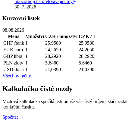
upozorňují na přetrvávající mýty
30. 7. 2026
Kurzovní lístek
08.08.2026
Měna
Množství
CZK / množství
CZK / 1
CHF
frank
1
25,9580
25,9580
EUR
euro
1
24,2650
24,2650
GBP
libra
1
28,2920
28,2920
PLN
zlotý
1
5,6460
5,6460
USD
dolar
1
21,0390
21,0390
Všechny měny
Kalkulačka čisté mzdy
Mzdová kalkulačka spočítá jednoduše váš čistý příjem, stačí zadat
konkrétní částku.
Spočítat →