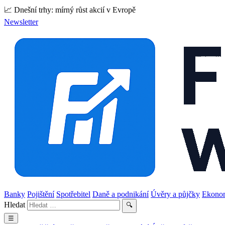
📈 Dnešní trhy: mírný růst akcií v Evropě
Newsletter
Banky
Pojištění
Spotřebitel
Daně a podnikání
Úvěry a půjčky
Ekono
Hledat
🔍
☰