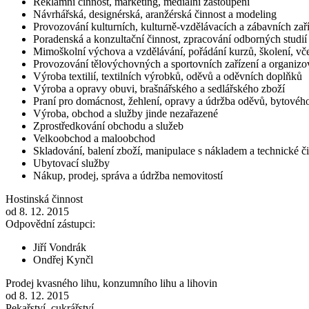
Reklamní činnost, marketing, mediální zastoupení
Návrhářská, designérská, aranžérská činnost a modeling
Provozování kulturních, kulturně-vzdělávacích a zábavních zaří
Poradenská a konzultační činnost, zpracování odborných studi
Mimoškolní výchova a vzdělávání, pořádání kurzů, školení, vče
Provozování tělovýchovných a sportovních zařízení a organizov
Výroba textilií, textilních výrobků, oděvů a oděvních doplňků
Výroba a opravy obuvi, brašnářského a sedlářského zboží
Praní pro domácnost, žehlení, opravy a údržba oděvů, bytového
Výroba, obchod a služby jinde nezařazené
Zprostředkování obchodu a služeb
Velkoobchod a maloobchod
Skladování, balení zboží, manipulace s nákladem a technické č
Ubytovací služby
Nákup, prodej, správa a údržba nemovitostí
Hostinská činnost
od 8. 12. 2015
Odpovědní zástupci:
Jiří Vondrák
Ondřej Kynčl
Prodej kvasného lihu, konzumního lihu a lihovin
od 8. 12. 2015
Pekařství, cukrářství