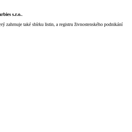
bies s.r.o.
.
rý zahrnuje také sbírku listin, a registru živnostenského podnikání