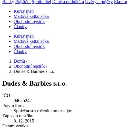
Banky
Pojištění
Spotřebitel
Daně a podnikání
Úvěry a půjčky
Ekono
Kurzy měn
Mzdová kalkulačka
Obchodní rejstřík
Články
Kurzy měn
Mzdová kalkulačka
Obchodní rejstřík
Články
Domů
/
Obchodní rejstřík
/
Dudes & Barbies s.r.o.
Dudes & Barbies s.r.o.
IČO
04625242
Právní forma
Společnost s ručením omezeným
Zápis do rejstříku
8. 12. 2015
Datum vzniku