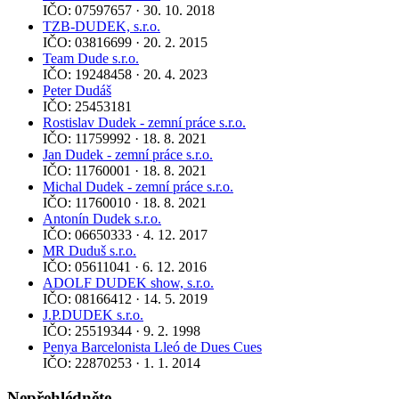
IČO: 07597657 · 30. 10. 2018
TZB-DUDEK, s.r.o.
IČO: 03816699 · 20. 2. 2015
Team Dude s.r.o.
IČO: 19248458 · 20. 4. 2023
Peter Dudáš
IČO: 25453181
Rostislav Dudek - zemní práce s.r.o.
IČO: 11759992 · 18. 8. 2021
Jan Dudek - zemní práce s.r.o.
IČO: 11760001 · 18. 8. 2021
Michal Dudek - zemní práce s.r.o.
IČO: 11760010 · 18. 8. 2021
Antonín Dudek s.r.o.
IČO: 06650333 · 4. 12. 2017
MR Duduš s.r.o.
IČO: 05611041 · 6. 12. 2016
ADOLF DUDEK show, s.r.o.
IČO: 08166412 · 14. 5. 2019
J.P.DUDEK s.r.o.
IČO: 25519344 · 9. 2. 1998
Penya Barcelonista Lleó de Dues Cues
IČO: 22870253 · 1. 1. 2014
Nepřehlédněte