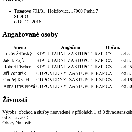
Tusarova 791/31, Holešovice, 17000 Praha 7
SIDLO
od 8. 12. 2016
Angažované osoby
Jméno
Angažmá
Občan.
Lukáš Žďárský
STATUTARNI_ZASTUPCE_RZP
CZ
od 8.
Jakub Zajíc
STATUTARNI_ZASTUPCE_RZP
CZ
od 8.
Robert Fischer
STATUTARNI_ZASTUPCE_RZP
CZ
od 25
Jiří Vondrák
ODPOVEDNY_ZASTUPCE_RZP
CZ
od 8.
Ondřej Kynčl
ODPOVEDNY_ZASTUPCE_RZP
CZ
od 18
Anna Dreslerová
ODPOVEDNY_ZASTUPCE_RZP
CZ
od 30
Živnosti
Výroba, obchod a služby neuvedené v přílohách 1 až 3 živnostenské
od 8. 12. 2015
Obory činnosti: