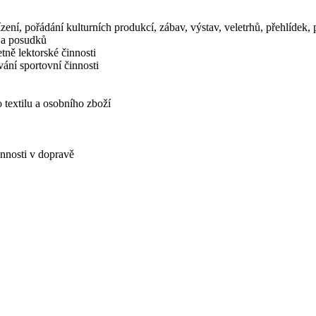
zení, pořádání kulturních produkcí, zábav, výstav, veletrhů, přehlídek
í a posudků
tně lektorské činnosti
ání sportovní činnosti
 textilu a osobního zboží
innosti v dopravě