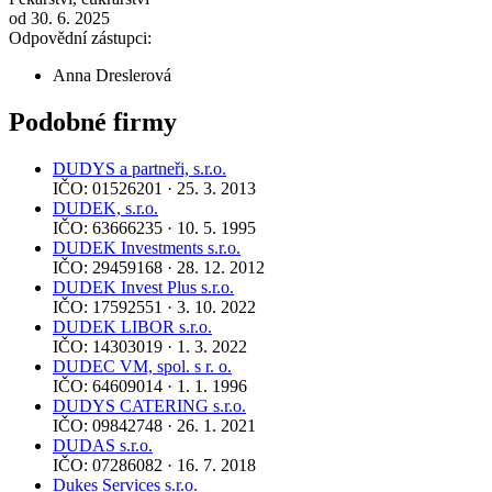
od 30. 6. 2025
Odpovědní zástupci:
Anna Dreslerová
Podobné firmy
DUDYS a partneři, s.r.o.
IČO: 01526201 · 25. 3. 2013
DUDEK, s.r.o.
IČO: 63666235 · 10. 5. 1995
DUDEK Investments s.r.o.
IČO: 29459168 · 28. 12. 2012
DUDEK Invest Plus s.r.o.
IČO: 17592551 · 3. 10. 2022
DUDEK LIBOR s.r.o.
IČO: 14303019 · 1. 3. 2022
DUDEC VM, spol. s r. o.
IČO: 64609014 · 1. 1. 1996
DUDYS CATERING s.r.o.
IČO: 09842748 · 26. 1. 2021
DUDAS s.r.o.
IČO: 07286082 · 16. 7. 2018
Dukes Services s.r.o.