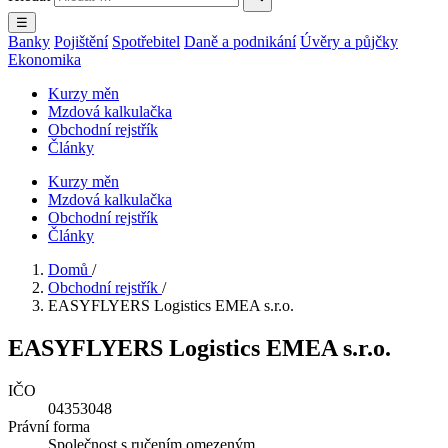
☰
Banky
Pojištění
Spotřebitel
Daně a podnikání
Úvěry a půjčky
Ekonomika
Kurzy měn
Mzdová kalkulačka
Obchodní rejstřík
Články
Kurzy měn
Mzdová kalkulačka
Obchodní rejstřík
Články
Domů
/
Obchodní rejstřík
/
EASYFLYERS Logistics EMEA s.r.o.
EASYFLYERS Logistics EMEA s.r.o.
IČO
04353048
Právní forma
Společnost s ručením omezeným