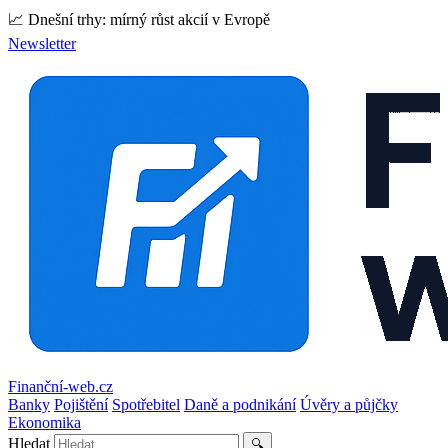
📈 Dnešní trhy: mírný růst akcií v Evropě
Newsletter
Finanční-web.cz
Banky
Pojištění
Spotřebitel
Daně a podnikání
Úvěry a půjčky
Ekonomika
Hledat
🔍