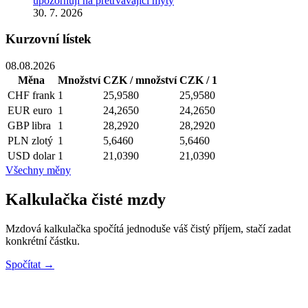
upozorňují na přetrvávající mýty
30. 7. 2026
Kurzovní lístek
08.08.2026
Měna
Množství
CZK / množství
CZK / 1
CHF
frank
1
25,9580
25,9580
EUR
euro
1
24,2650
24,2650
GBP
libra
1
28,2920
28,2920
PLN
zlotý
1
5,6460
5,6460
USD
dolar
1
21,0390
21,0390
Všechny měny
Kalkulačka čisté mzdy
Mzdová kalkulačka spočítá jednoduše váš čistý příjem, stačí zadat
konkrétní částku.
Spočítat →