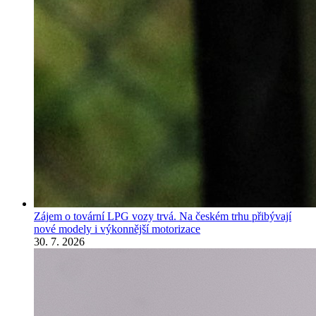
Zájem o tovární LPG vozy trvá. Na českém trhu přibývají
nové modely i výkonnější motorizace
30. 7. 2026