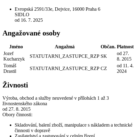
Evropská 2591/33e, Dejvice, 16000 Praha 6
SIDLO
od 16. 7. 2025
Angažované osoby
Jméno
Angažmá
Občan.
Platnost
Jozef
od 27.
STATUTARNI_ZASTUPCE_RZP
SK
Kucharzyk
8. 2015
Tomáš
od 11. 4.
STATUTARNI_ZASTUPCE_RZP
CZ
Drastil
2024
Živnosti
Výroba, obchod a služby neuvedené v přílohách 1 až 3
živnostenského zákona
od 27. 8. 2015
Obory činnosti:
Skladování, balení zboží, manipulace s nákladem a technické
činnosti v dopravě
Zasilatelství a zastupování v celním řízení