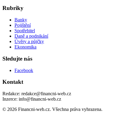
Rubriky
Banky
Pojištění
Spotřebitel
Daně a podnikání
Úvěry a půjčky
Ekonomika
Sledujte nás
Facebook
Kontakt
Redakce: redakce@financni-web.cz
Inzerce: info@financni-web.cz
© 2026 Financni-web.cz. Všechna práva vyhrazena.