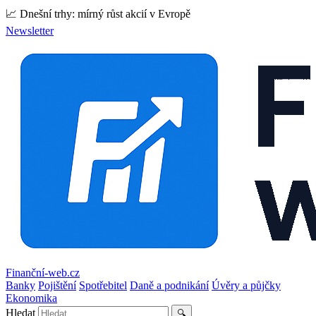
📈 Dnešní trhy: mírný růst akcií v Evropě
Newsletter
Finanční-web.cz
Banky
Pojištění
Spotřebitel
Daně a podnikání
Úvěry a půjčky
Ekonomika
Hledat
🔍