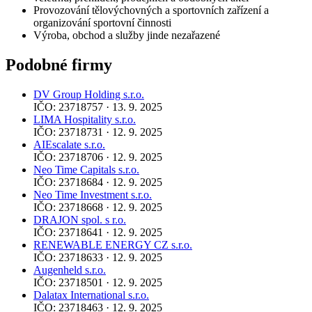
Provozování tělovýchovných a sportovních zařízení a
organizování sportovní činnosti
Výroba, obchod a služby jinde nezařazené
Podobné firmy
DV Group Holding s.r.o.
IČO: 23718757 · 13. 9. 2025
LIMA Hospitality s.r.o.
IČO: 23718731 · 12. 9. 2025
AIEscalate s.r.o.
IČO: 23718706 · 12. 9. 2025
Neo Time Capitals s.r.o.
IČO: 23718684 · 12. 9. 2025
Neo Time Investment s.r.o.
IČO: 23718668 · 12. 9. 2025
DRAJON spol. s r.o.
IČO: 23718641 · 12. 9. 2025
RENEWABLE ENERGY CZ s.r.o.
IČO: 23718633 · 12. 9. 2025
Augenheld s.r.o.
IČO: 23718501 · 12. 9. 2025
Dalatax International s.r.o.
IČO: 23718463 · 12. 9. 2025