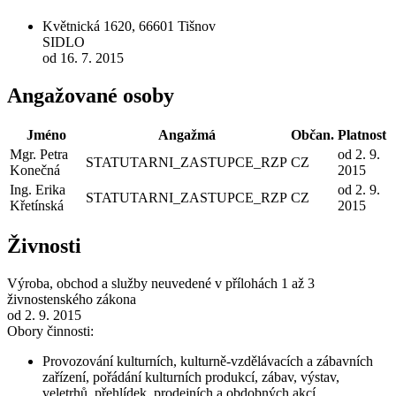
Květnická 1620, 66601 Tišnov
SIDLO
od 16. 7. 2015
Angažované osoby
Jméno
Angažmá
Občan.
Platnost
Mgr. Petra
od 2. 9.
STATUTARNI_ZASTUPCE_RZP
CZ
Konečná
2015
Ing. Erika
od 2. 9.
STATUTARNI_ZASTUPCE_RZP
CZ
Křetínská
2015
Živnosti
Výroba, obchod a služby neuvedené v přílohách 1 až 3
živnostenského zákona
od 2. 9. 2015
Obory činnosti:
Provozování kulturních, kulturně-vzdělávacích a zábavních
zařízení, pořádání kulturních produkcí, zábav, výstav,
veletrhů, přehlídek, prodejních a obdobných akcí