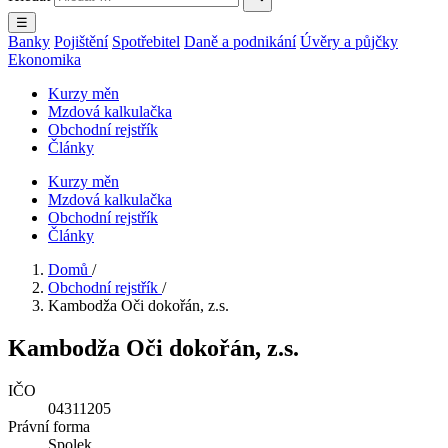
☰
Banky
Pojištění
Spotřebitel
Daně a podnikání
Úvěry a půjčky
Ekonomika
Kurzy měn
Mzdová kalkulačka
Obchodní rejstřík
Články
Kurzy měn
Mzdová kalkulačka
Obchodní rejstřík
Články
Domů
/
Obchodní rejstřík
/
Kambodža Oči dokořán, z.s.
Kambodža Oči dokořán, z.s.
IČO
04311205
Právní forma
Spolek