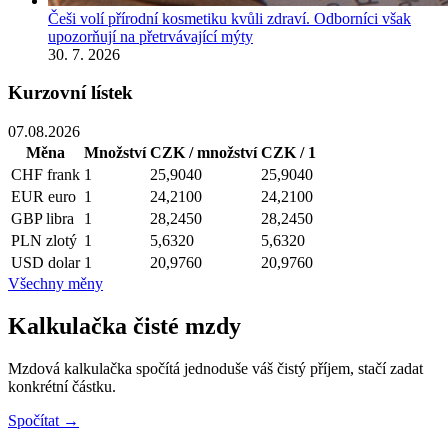
Češi volí přírodní kosmetiku kvůli zdraví. Odborníci však
upozorňují na přetrvávající mýty
30. 7. 2026
Kurzovní lístek
07.08.2026
Měna
Množství
CZK / množství
CZK / 1
CHF
frank
1
25,9040
25,9040
EUR
euro
1
24,2100
24,2100
GBP
libra
1
28,2450
28,2450
PLN
zlotý
1
5,6320
5,6320
USD
dolar
1
20,9760
20,9760
Všechny měny
Kalkulačka čisté mzdy
Mzdová kalkulačka spočítá jednoduše váš čistý příjem, stačí zadat
konkrétní částku.
Spočítat →