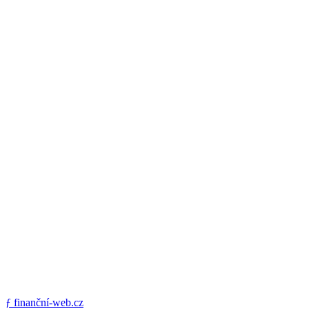
ƒ
finanční-web.cz