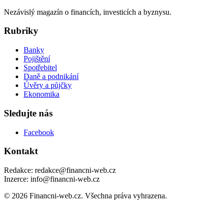
Nezávislý magazín o financích, investicích a byznysu.
Rubriky
Banky
Pojištění
Spotřebitel
Daně a podnikání
Úvěry a půjčky
Ekonomika
Sledujte nás
Facebook
Kontakt
Redakce: redakce@financni-web.cz
Inzerce: info@financni-web.cz
© 2026 Financni-web.cz. Všechna práva vyhrazena.