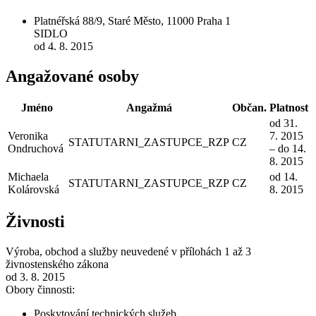
Platnéřská 88/9, Staré Město, 11000 Praha 1
SIDLO
od 4. 8. 2015
Angažované osoby
Jméno
Angažmá
Občan.
Platnost
od 31.
Veronika
7. 2015
STATUTARNI_ZASTUPCE_RZP
CZ
Ondruchová
– do 14.
8. 2015
Michaela
od 14.
STATUTARNI_ZASTUPCE_RZP
CZ
Kolárovská
8. 2015
Živnosti
Výroba, obchod a služby neuvedené v přílohách 1 až 3
živnostenského zákona
od 3. 8. 2015
Obory činnosti:
Poskytování technických služeb