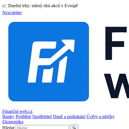
📈 Dnešní trhy: mírný růst akcií v Evropě
Newsletter
Finanční-web.cz
Banky
Pojištění
Spotřebitel
Daně a podnikání
Úvěry a půjčky
Ekonomika
Hledat
🔍