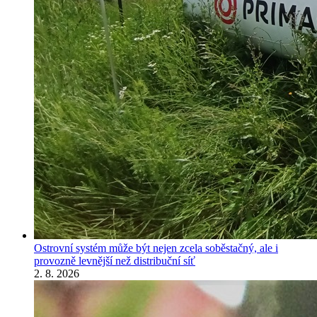
Ostrovní systém může být nejen zcela soběstačný, ale i
provozně levnější než distribuční síť
2. 8. 2026