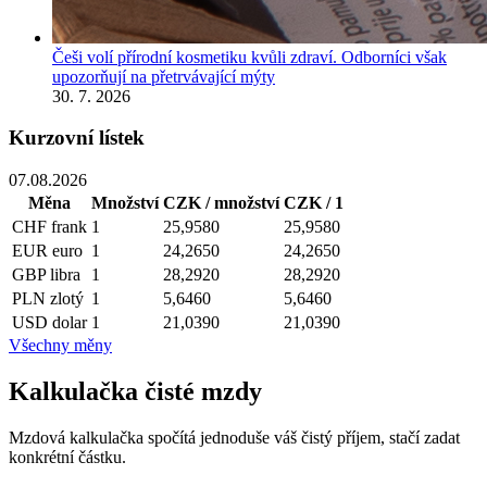
Češi volí přírodní kosmetiku kvůli zdraví. Odborníci však
upozorňují na přetrvávající mýty
30. 7. 2026
Kurzovní lístek
07.08.2026
Měna
Množství
CZK / množství
CZK / 1
CHF
frank
1
25,9580
25,9580
EUR
euro
1
24,2650
24,2650
GBP
libra
1
28,2920
28,2920
PLN
zlotý
1
5,6460
5,6460
USD
dolar
1
21,0390
21,0390
Všechny měny
Kalkulačka čisté mzdy
Mzdová kalkulačka spočítá jednoduše váš čistý příjem, stačí zadat
konkrétní částku.