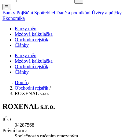
☰
Banky
Pojištění
Spotřebitel
Daně a podnikání
Úvěry a půjčky
Ekonomika
Kurzy měn
Mzdová kalkulačka
Obchodní rejstřík
Články
Kurzy měn
Mzdová kalkulačka
Obchodní rejstřík
Články
Domů
/
Obchodní rejstřík
/
ROXENAL s.r.o.
ROXENAL s.r.o.
IČO
04287568
Právní forma
Společnost s ručením omezeným