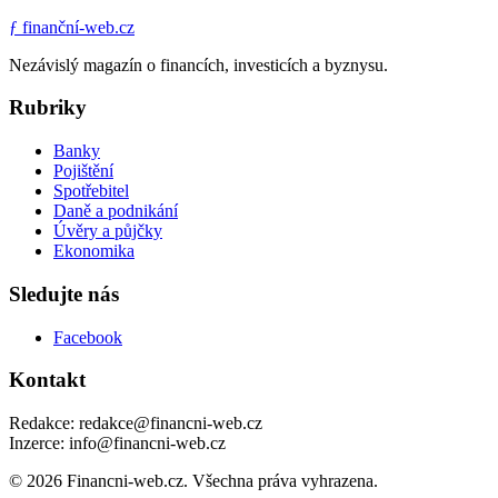
ƒ
finanční-web.cz
Nezávislý magazín o financích, investicích a byznysu.
Rubriky
Banky
Pojištění
Spotřebitel
Daně a podnikání
Úvěry a půjčky
Ekonomika
Sledujte nás
Facebook
Kontakt
Redakce: redakce@financni-web.cz
Inzerce: info@financni-web.cz
© 2026 Financni-web.cz. Všechna práva vyhrazena.