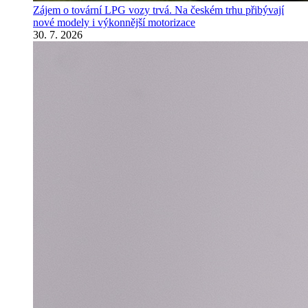
Zájem o tovární LPG vozy trvá. Na českém trhu přibývají
nové modely i výkonnější motorizace
30. 7. 2026