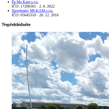
Pa Ma Kam s.r.o.
IČO: 17206561 · 2. 6. 2022
Stavebniny MI-KAM s.r.o.
IČO: 05645310 · 20. 12. 2016
Nepřehlédněte