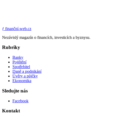
ƒ
finanční-web.cz
Nezávislý magazín o financích, investicích a byznysu.
Rubriky
Banky
Pojištění
Spotřebitel
Daně a podnikání
Úvěry a půjčky
Ekonomika
Sledujte nás
Facebook
Kontakt