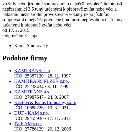
vozidly nebo jízdními soupravami o největší povolené hmotnosti
nepřesahující 3,5 tuny určenými k přepravě zvířat nebo věcí a
nákladní mezinárodní provozovaná vozidly nebo jízdními
soupravami o největší povolené hmotnosti nepřesahující 2,5 tuny
určenými k přepravě zvířat nebo věcí
od 17. 2. 2015
Odpovědní zástupci:
Kamil Smrkovský
Podobné firmy
KAMTRANS s.r.o
IČO: 25387120 · 28. 11. 1997
KAMITRANS PLZEŇ s.r.o.
IČO: 25238434 · 3. 11. 1999
KAMITRANS a.s.
IČO: 27987647 · 24. 8. 2007
Kristína & Kams Company, s.r.o.
IČO: 10688226 · 19. 3. 2021
DUF - KAM s.r.o.
IČO: 29455936 · 17. 11. 2012
JV-KAM s.r.o.
IČO: 27786129 · 20. 12. 2006