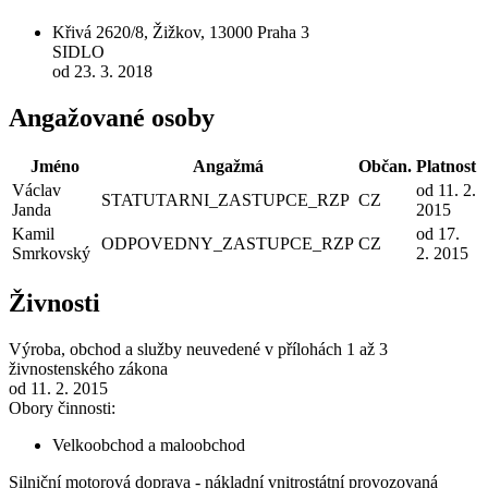
Křivá 2620/8, Žižkov, 13000 Praha 3
SIDLO
od 23. 3. 2018
Angažované osoby
Jméno
Angažmá
Občan.
Platnost
Václav
od 11. 2.
STATUTARNI_ZASTUPCE_RZP
CZ
Janda
2015
Kamil
od 17.
ODPOVEDNY_ZASTUPCE_RZP
CZ
Smrkovský
2. 2015
Živnosti
Výroba, obchod a služby neuvedené v přílohách 1 až 3
živnostenského zákona
od 11. 2. 2015
Obory činnosti:
Velkoobchod a maloobchod
Silniční motorová doprava - nákladní vnitrostátní provozovaná