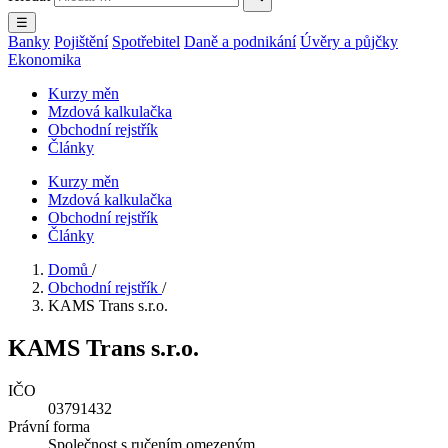
☰
Banky
Pojištění
Spotřebitel
Daně a podnikání
Úvěry a půjčky
Ekonomika
Kurzy měn
Mzdová kalkulačka
Obchodní rejstřík
Články
Kurzy měn
Mzdová kalkulačka
Obchodní rejstřík
Články
Domů
/
Obchodní rejstřík
/
KAMS Trans s.r.o.
KAMS Trans s.r.o.
IČO
03791432
Právní forma
Společnost s ručením omezeným