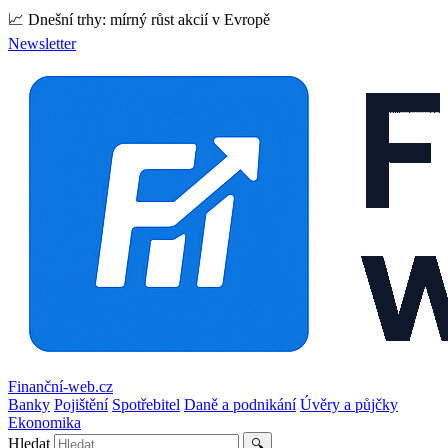
📈 Dnešní trhy: mírný růst akcií v Evropě
Newsletter
Finanční-web.cz
Banky
Pojištění
Spotřebitel
Daně a podnikání
Úvěry a půjčky
Ekonomika
Hledat
🔍