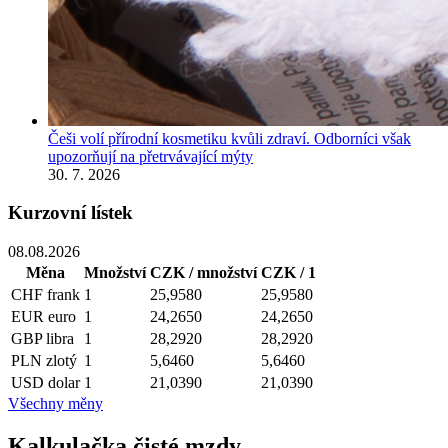
Češi volí přírodní kosmetiku kvůli zdraví. Odborníci však
upozorňují na přetrvávající mýty
30. 7. 2026
Kurzovní lístek
08.08.2026
Měna
Množství
CZK / množství
CZK / 1
CHF
frank
1
25,9580
25,9580
EUR
euro
1
24,2650
24,2650
GBP
libra
1
28,2920
28,2920
PLN
zlotý
1
5,6460
5,6460
USD
dolar
1
21,0390
21,0390
Všechny měny
Kalkulačka čisté mzdy