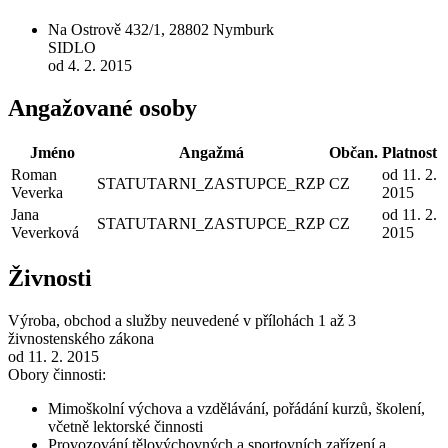
Na Ostrově 432/1, 28802 Nymburk
SIDLO
od 4. 2. 2015
Angažované osoby
Jméno
Angažmá
Občan.
Platnost
Roman
od 11. 2.
STATUTARNI_ZASTUPCE_RZP
CZ
Veverka
2015
Jana
od 11. 2.
STATUTARNI_ZASTUPCE_RZP
CZ
Veverková
2015
Živnosti
Výroba, obchod a služby neuvedené v přílohách 1 až 3
živnostenského zákona
od 11. 2. 2015
Obory činnosti:
Mimoškolní výchova a vzdělávání, pořádání kurzů, školení,
včetně lektorské činnosti
Provozování tělovýchovných a sportovních zařízení a