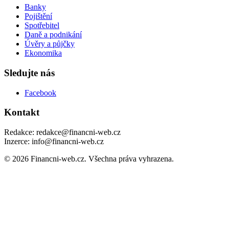
Banky
Pojištění
Spotřebitel
Daně a podnikání
Úvěry a půjčky
Ekonomika
Sledujte nás
Facebook
Kontakt
Redakce: redakce@financni-web.cz
Inzerce: info@financni-web.cz
© 2026 Financni-web.cz. Všechna práva vyhrazena.