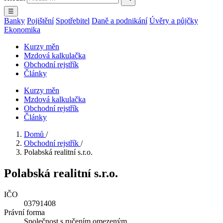
☰
Banky
Pojištění
Spotřebitel
Daně a podnikání
Úvěry a půjčky
Ekonomika
Kurzy měn
Mzdová kalkulačka
Obchodní rejstřík
Články
Kurzy měn
Mzdová kalkulačka
Obchodní rejstřík
Články
Domů
/
Obchodní rejstřík
/
Polabská realitní s.r.o.
Polabská realitní s.r.o.
IČO
03791408
Právní forma
Společnost s ručením omezeným