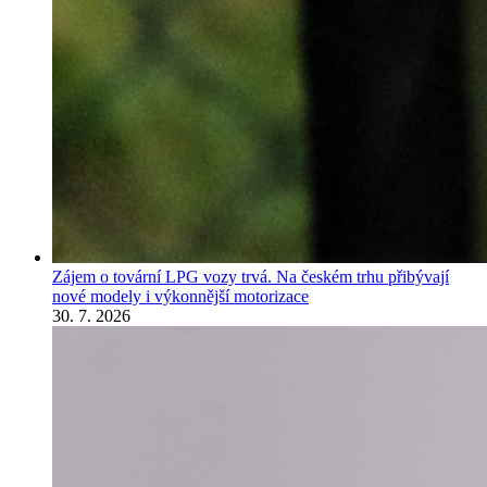
Zájem o tovární LPG vozy trvá. Na českém trhu přibývají
nové modely i výkonnější motorizace
30. 7. 2026