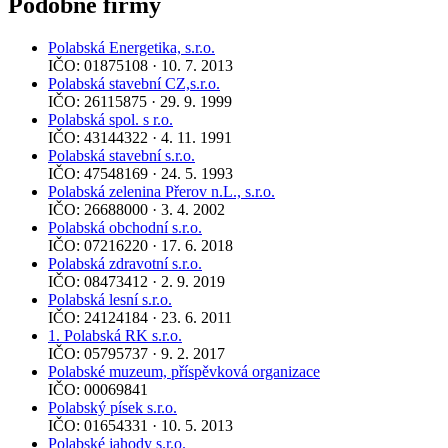
Podobné firmy
Polabská Energetika, s.r.o.
IČO: 01875108 · 10. 7. 2013
Polabská stavební CZ,s.r.o.
IČO: 26115875 · 29. 9. 1999
Polabská spol. s r.o.
IČO: 43144322 · 4. 11. 1991
Polabská stavební s.r.o.
IČO: 47548169 · 24. 5. 1993
Polabská zelenina Přerov n.L., s.r.o.
IČO: 26688000 · 3. 4. 2002
Polabská obchodní s.r.o.
IČO: 07216220 · 17. 6. 2018
Polabská zdravotní s.r.o.
IČO: 08473412 · 2. 9. 2019
Polabská lesní s.r.o.
IČO: 24124184 · 23. 6. 2011
1. Polabská RK s.r.o.
IČO: 05795737 · 9. 2. 2017
Polabské muzeum, příspěvková organizace
IČO: 00069841
Polabský písek s.r.o.
IČO: 01654331 · 10. 5. 2013
Polabské jahody s.r.o.