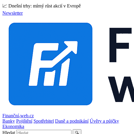
📈 Dnešní trhy: mírný růst akcií v Evropě
Newsletter
Finanční-web.cz
Banky
Pojištění
Spotřebitel
Daně a podnikání
Úvěry a půjčky
Ekonomika
Hledat
🔍