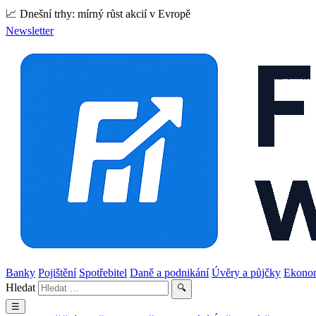
📈 Dnešní trhy: mírný růst akcií v Evropě
Newsletter
Banky
Pojištění
Spotřebitel
Daně a podnikání
Úvěry a půjčky
Ekono
Hledat
🔍
☰