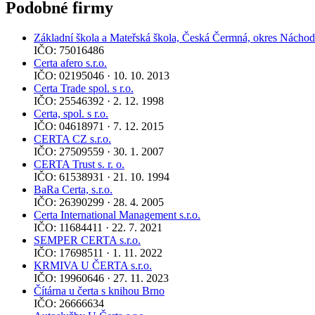
Podobné firmy
Základní škola a Mateřská škola, Česká Čermná, okres Náchod
IČO: 75016486
Certa afero s.r.o.
IČO: 02195046 · 10. 10. 2013
Certa Trade spol. s r.o.
IČO: 25546392 · 2. 12. 1998
Certa, spol. s r.o.
IČO: 04618971 · 7. 12. 2015
CERTA CZ s.r.o.
IČO: 27509559 · 30. 1. 2007
CERTA Trust s. r. o.
IČO: 61538931 · 21. 10. 1994
BaRa Certa, s.r.o.
IČO: 26390299 · 28. 4. 2005
Certa International Management s.r.o.
IČO: 11684411 · 22. 7. 2021
SEMPER CERTA s.r.o.
IČO: 17698511 · 1. 11. 2022
KRMIVA U ČERTA s.r.o.
IČO: 19960646 · 27. 11. 2023
Čítárna u čerta s knihou Brno
IČO: 26666634