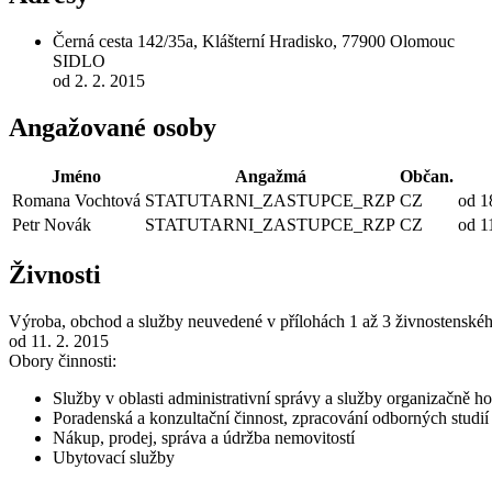
Černá cesta 142/35a, Klášterní Hradisko, 77900 Olomouc
SIDLO
od 2. 2. 2015
Angažované osoby
Jméno
Angažmá
Občan.
Romana Vochtová
STATUTARNI_ZASTUPCE_RZP
CZ
od 1
Petr Novák
STATUTARNI_ZASTUPCE_RZP
CZ
od 1
Živnosti
Výroba, obchod a služby neuvedené v přílohách 1 až 3 živnostenské
od 11. 2. 2015
Obory činnosti:
Služby v oblasti administrativní správy a služby organizačně 
Poradenská a konzultační činnost, zpracování odborných studi
Nákup, prodej, správa a údržba nemovitostí
Ubytovací služby