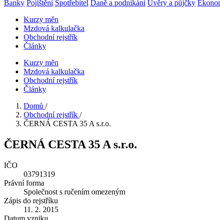
Banky
Pojištění
Spotřebitel
Daně a podnikání
Úvěry a půjčky
Ekono
Kurzy měn
Mzdová kalkulačka
Obchodní rejstřík
Články
Kurzy měn
Mzdová kalkulačka
Obchodní rejstřík
Články
Domů
/
Obchodní rejstřík
/
ČERNÁ CESTA 35 A s.r.o.
ČERNÁ CESTA 35 A s.r.o.
IČO
03791319
Právní forma
Společnost s ručením omezeným
Zápis do rejstříku
11. 2. 2015
Datum vzniku