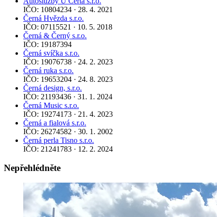
Autoslužby U Čerta s.r.o.
IČO: 10804234 · 28. 4. 2021
Černá Hvězda s.r.o.
IČO: 07115521 · 10. 5. 2018
Černá & Černý s.r.o.
IČO: 19187394
Černá svíčka s.r.o.
IČO: 19076738 · 24. 2. 2023
Černá ruka s.r.o.
IČO: 19653204 · 24. 8. 2023
Černá design, s.r.o.
IČO: 21193436 · 31. 1. 2024
Černá Music s.r.o.
IČO: 19274173 · 21. 4. 2023
Černá a fialová s.r.o.
IČO: 26274582 · 30. 1. 2002
Černá perla Tisno s.r.o.
IČO: 21241783 · 12. 2. 2024
Nepřehlédněte