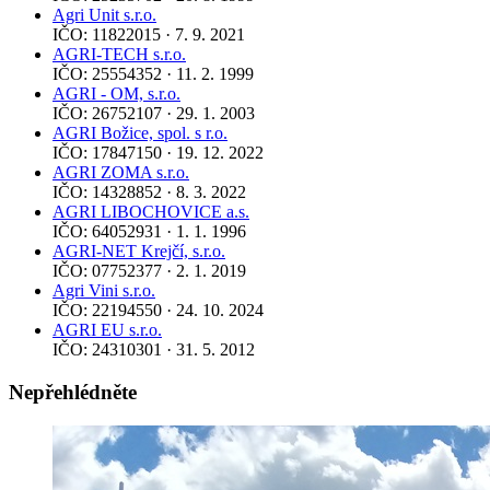
Agri Unit s.r.o.
IČO: 11822015 · 7. 9. 2021
AGRI-TECH s.r.o.
IČO: 25554352 · 11. 2. 1999
AGRI - OM, s.r.o.
IČO: 26752107 · 29. 1. 2003
AGRI Božice, spol. s r.o.
IČO: 17847150 · 19. 12. 2022
AGRI ZOMA s.r.o.
IČO: 14328852 · 8. 3. 2022
AGRI LIBOCHOVICE a.s.
IČO: 64052931 · 1. 1. 1996
AGRI-NET Krejčí, s.r.o.
IČO: 07752377 · 2. 1. 2019
Agri Vini s.r.o.
IČO: 22194550 · 24. 10. 2024
AGRI EU s.r.o.
IČO: 24310301 · 31. 5. 2012
Nepřehlédněte