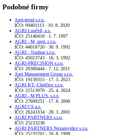
Podobné firmy
Agri-trend s.r.o.
IČO: 09401113 · 10. 8. 2020
AGRI Loučeň, a.s.
IČO: 25140418 · 1. 7. 1997
AGRI - M, spol. s r.o.
IČO: 44018720 · 30. 9. 1992
AGRI - Trading s.r.o.
IČO: 45023743 · 16. 3. 1992
AGRI-PRECISION s.r.o.
IČO: 29300444 · 7. 12. 2011
Agri Management Group s.r.o.
IČO: 19159315 · 17. 3. 2023
AGRI KT- Chelčice s.r.o.
IČO: 21513970 · 25. 4. 2024
AGRI - M PLUS, s.r.o.
IČO: 27699251 · 17. 8. 2006
AGRI CS a.s.
IČO: 26243334 · 28. 3. 2001
AGRI PARTNERS s.r.o.
IČO: 25233238
AGRI PARTNERS Nezamyslice s.r.o.
IČO: 25235702 · 20. 8. 1999