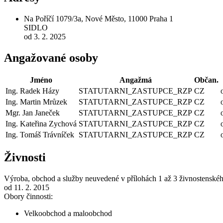
Na Poříčí 1079/3a, Nové Město, 11000 Praha 1
SIDLO
od 3. 2. 2025
Angažované osoby
Jméno
Angažmá
Občan.
Ing. Radek Házy
STATUTARNI_ZASTUPCE_RZP
CZ
Ing. Martin Mrůzek
STATUTARNI_ZASTUPCE_RZP
CZ
Mgr. Jan Janeček
STATUTARNI_ZASTUPCE_RZP
CZ
Ing. Kateřina Zychová
STATUTARNI_ZASTUPCE_RZP
CZ
Ing. Tomáš Trávníček
STATUTARNI_ZASTUPCE_RZP
CZ
Živnosti
Výroba, obchod a služby neuvedené v přílohách 1 až 3 živnostenské
od 11. 2. 2015
Obory činnosti:
Velkoobchod a maloobchod