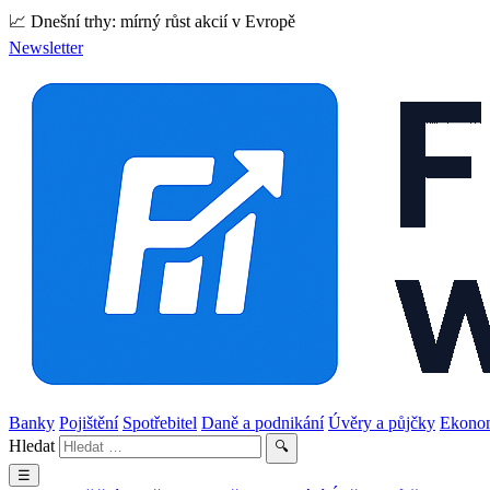
📈 Dnešní trhy: mírný růst akcií v Evropě
Newsletter
Banky
Pojištění
Spotřebitel
Daně a podnikání
Úvěry a půjčky
Ekono
Hledat
🔍
☰