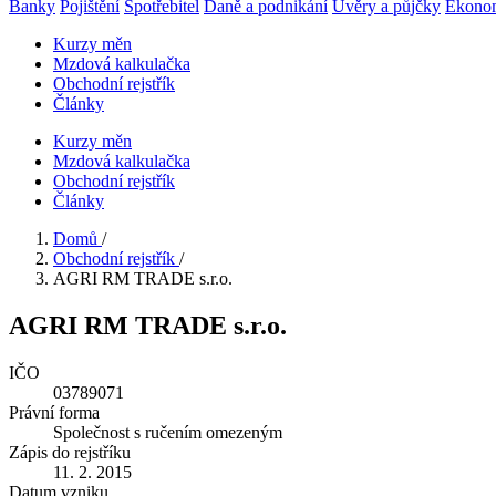
Banky
Pojištění
Spotřebitel
Daně a podnikání
Úvěry a půjčky
Ekono
Kurzy měn
Mzdová kalkulačka
Obchodní rejstřík
Články
Kurzy měn
Mzdová kalkulačka
Obchodní rejstřík
Články
Domů
/
Obchodní rejstřík
/
AGRI RM TRADE s.r.o.
AGRI RM TRADE s.r.o.
IČO
03789071
Právní forma
Společnost s ručením omezeným
Zápis do rejstříku
11. 2. 2015
Datum vzniku