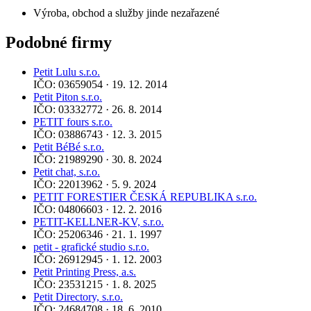
Výroba, obchod a služby jinde nezařazené
Podobné firmy
Petit Lulu s.r.o.
IČO: 03659054 · 19. 12. 2014
Petit Piton s.r.o.
IČO: 03332772 · 26. 8. 2014
PETIT fours s.r.o.
IČO: 03886743 · 12. 3. 2015
Petit BéBé s.r.o.
IČO: 21989290 · 30. 8. 2024
Petit chat, s.r.o.
IČO: 22013962 · 5. 9. 2024
PETIT FORESTIER ČESKÁ REPUBLIKA s.r.o.
IČO: 04806603 · 12. 2. 2016
PETIT-KELLNER-KV, s.r.o.
IČO: 25206346 · 21. 1. 1997
petit - grafické studio s.r.o.
IČO: 26912945 · 1. 12. 2003
Petit Printing Press, a.s.
IČO: 23531215 · 1. 8. 2025
Petit Directory, s.r.o.
IČO: 24684708 · 18. 6. 2010