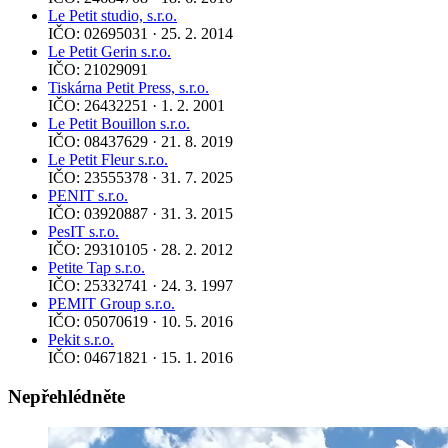
Le Petit studio, s.r.o.
IČO: 02695031 · 25. 2. 2014
Le Petit Gerin s.r.o.
IČO: 21029091
Tiskárna Petit Press, s.r.o.
IČO: 26432251 · 1. 2. 2001
Le Petit Bouillon s.r.o.
IČO: 08437629 · 21. 8. 2019
Le Petit Fleur s.r.o.
IČO: 23555378 · 31. 7. 2025
PENIT s.r.o.
IČO: 03920887 · 31. 3. 2015
PesIT s.r.o.
IČO: 29310105 · 28. 2. 2012
Petite Tap s.r.o.
IČO: 25332741 · 24. 3. 1997
PEMIT Group s.r.o.
IČO: 05070619 · 10. 5. 2016
Pekit s.r.o.
IČO: 04671821 · 15. 1. 2016
Nepřehlédněte