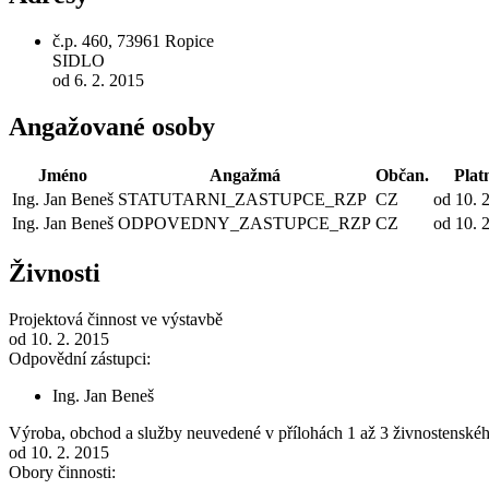
č.p. 460, 73961 Ropice
SIDLO
od 6. 2. 2015
Angažované osoby
Jméno
Angažmá
Občan.
Plat
Ing. Jan Beneš
STATUTARNI_ZASTUPCE_RZP
CZ
od 10. 
Ing. Jan Beneš
ODPOVEDNY_ZASTUPCE_RZP
CZ
od 10. 
Živnosti
Projektová činnost ve výstavbě
od 10. 2. 2015
Odpovědní zástupci:
Ing. Jan Beneš
Výroba, obchod a služby neuvedené v přílohách 1 až 3 živnostenské
od 10. 2. 2015
Obory činnosti: