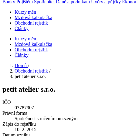
Banky
Pojištění
Spotřebitel
Daně a podnikání
Úvěry a půjčky
Ekono
Kurzy měn
Mzdová kalkulačka
Obchodní rejstřík
Články
Kurzy měn
Mzdová kalkulačka
Obchodní rejstřík
Články
Domů
/
Obchodní rejstřík
/
petit atelier s.r.o.
petit atelier s.r.o.
IČO
03787907
Právní forma
Společnost s ručením omezeným
Zápis do rejstříku
10. 2. 2015
Datum vzniku