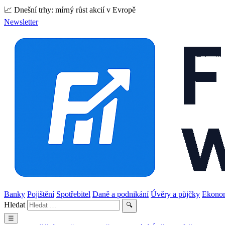
📈 Dnešní trhy: mírný růst akcií v Evropě
Newsletter
Banky
Pojištění
Spotřebitel
Daně a podnikání
Úvěry a půjčky
Ekono
Hledat
🔍
☰