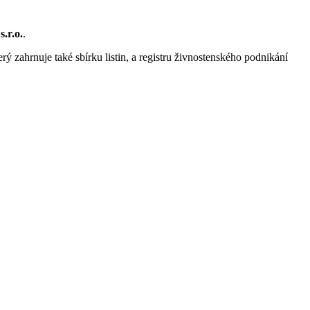
s.r.o.
.
rý zahrnuje také sbírku listin, a registru živnostenského podnikání