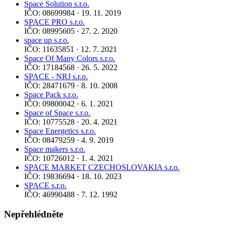
Space Solution s.r.o.
IČO: 08699984 · 19. 11. 2019
SPACE PRO s.r.o.
IČO: 08995605 · 27. 2. 2020
space up s.r.o.
IČO: 11635851 · 12. 7. 2021
Space Of Many Colors s.r.o.
IČO: 17184568 · 26. 5. 2022
SPACE - NRJ s.r.o.
IČO: 28471679 · 8. 10. 2008
Space Pack s.r.o.
IČO: 09800042 · 6. 1. 2021
Space of Space s.r.o.
IČO: 10775528 · 20. 4. 2021
Space Energetics s.r.o.
IČO: 08479259 · 4. 9. 2019
Space makers s.r.o.
IČO: 10726012 · 1. 4. 2021
SPACE MARKET CZECHOSLOVAKIA s.r.o.
IČO: 19836694 · 18. 10. 2023
SPACE s.r.o.
IČO: 46990488 · 7. 12. 1992
Nepřehlédněte