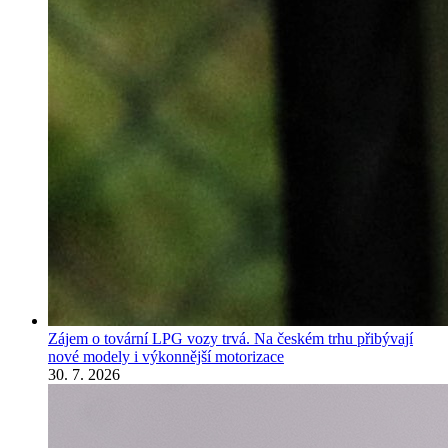
Zájem o tovární LPG vozy trvá. Na českém trhu přibývají
nové modely i výkonnější motorizace
30. 7. 2026