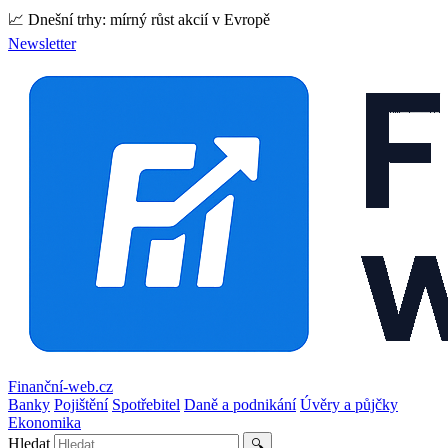
📈 Dnešní trhy: mírný růst akcií v Evropě
Newsletter
Finanční-web.cz
Banky
Pojištění
Spotřebitel
Daně a podnikání
Úvěry a půjčky
Ekonomika
Hledat
🔍