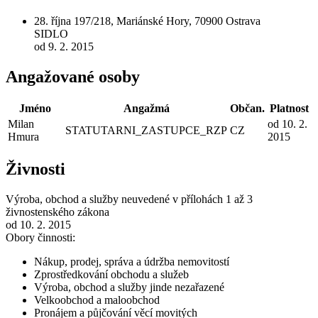
28. října 197/218, Mariánské Hory, 70900 Ostrava
SIDLO
od 9. 2. 2015
Angažované osoby
Jméno
Angažmá
Občan.
Platnost
Milan
od 10. 2.
STATUTARNI_ZASTUPCE_RZP
CZ
Hmura
2015
Živnosti
Výroba, obchod a služby neuvedené v přílohách 1 až 3
živnostenského zákona
od 10. 2. 2015
Obory činnosti:
Nákup, prodej, správa a údržba nemovitostí
Zprostředkování obchodu a služeb
Výroba, obchod a služby jinde nezařazené
Velkoobchod a maloobchod
Pronájem a půjčování věcí movitých