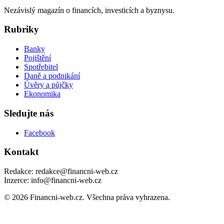
Nezávislý magazín o financích, investicích a byznysu.
Rubriky
Banky
Pojištění
Spotřebitel
Daně a podnikání
Úvěry a půjčky
Ekonomika
Sledujte nás
Facebook
Kontakt
Redakce: redakce@financni-web.cz
Inzerce: info@financni-web.cz
© 2026 Financni-web.cz. Všechna práva vyhrazena.