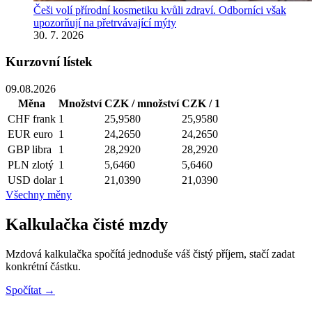
Češi volí přírodní kosmetiku kvůli zdraví. Odborníci však
upozorňují na přetrvávající mýty
30. 7. 2026
Kurzovní lístek
09.08.2026
Měna
Množství
CZK / množství
CZK / 1
CHF
frank
1
25,9580
25,9580
EUR
euro
1
24,2650
24,2650
GBP
libra
1
28,2920
28,2920
PLN
zlotý
1
5,6460
5,6460
USD
dolar
1
21,0390
21,0390
Všechny měny
Kalkulačka čisté mzdy
Mzdová kalkulačka spočítá jednoduše váš čistý příjem, stačí zadat
konkrétní částku.
Spočítat →