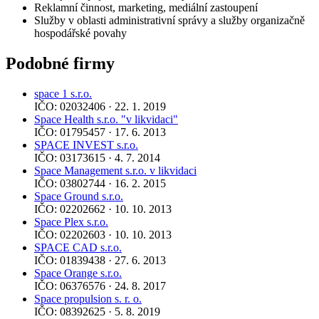
Reklamní činnost, marketing, mediální zastoupení
Služby v oblasti administrativní správy a služby organizačně
hospodářské povahy
Podobné firmy
space 1 s.r.o.
IČO: 02032406 · 22. 1. 2019
Space Health s.r.o. "v likvidaci"
IČO: 01795457 · 17. 6. 2013
SPACE INVEST s.r.o.
IČO: 03173615 · 4. 7. 2014
Space Management s.r.o. v likvidaci
IČO: 03802744 · 16. 2. 2015
Space Ground s.r.o.
IČO: 02202662 · 10. 10. 2013
Space Plex s.r.o.
IČO: 02202603 · 10. 10. 2013
SPACE CAD s.r.o.
IČO: 01839438 · 27. 6. 2013
Space Orange s.r.o.
IČO: 06376576 · 24. 8. 2017
Space propulsion s. r. o.
IČO: 08392625 · 5. 8. 2019