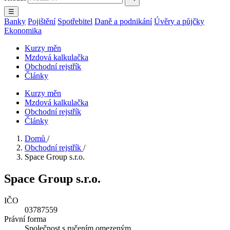
☰
Banky
Pojištění
Spotřebitel
Daně a podnikání
Úvěry a půjčky
Ekonomika
Kurzy měn
Mzdová kalkulačka
Obchodní rejstřík
Články
Kurzy měn
Mzdová kalkulačka
Obchodní rejstřík
Články
Domů
/
Obchodní rejstřík
/
Space Group s.r.o.
Space Group s.r.o.
IČO
03787559
Právní forma
Společnost s ručením omezeným