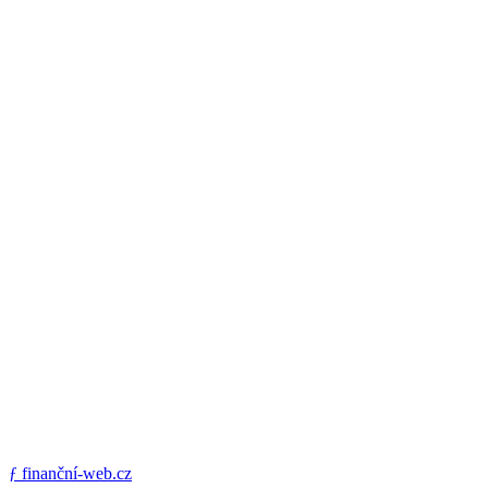
ƒ
finanční-web.cz