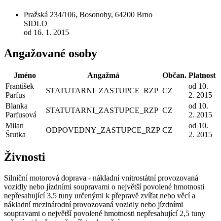
Pražská 234/106, Bosonohy, 64200 Brno
SIDLO
od 16. 1. 2015
Angažované osoby
Jméno
Angažmá
Občan.
Platnost
František
od 10.
STATUTARNI_ZASTUPCE_RZP
CZ
Parfus
2. 2015
Blanka
od 10.
STATUTARNI_ZASTUPCE_RZP
CZ
Parfusová
2. 2015
Milan
od 10.
ODPOVEDNY_ZASTUPCE_RZP
CZ
Šrutka
2. 2015
Živnosti
Silniční motorová doprava - nákladní vnitrostátní provozovaná
vozidly nebo jízdními soupravami o největší povolené hmotnosti
nepřesahující 3,5 tuny určenými k přepravě zvířat nebo věcí a
nákladní mezinárodní provozovaná vozidly nebo jízdními
soupravami o největší povolené hmotnosti nepřesahující 2,5 tuny