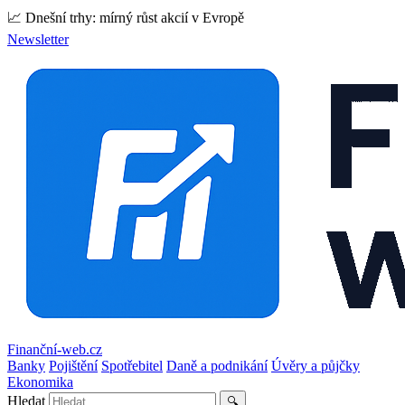
📈 Dnešní trhy: mírný růst akcií v Evropě
Newsletter
Finanční-web.cz
Banky
Pojištění
Spotřebitel
Daně a podnikání
Úvěry a půjčky
Ekonomika
Hledat
🔍