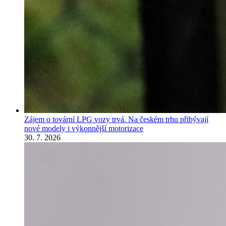
Zájem o tovární LPG vozy trvá. Na českém trhu přibývají
nové modely i výkonnější motorizace
30. 7. 2026