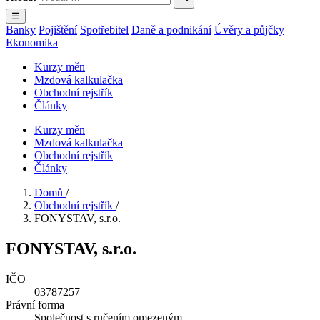
☰
Banky
Pojištění
Spotřebitel
Daně a podnikání
Úvěry a půjčky
Ekonomika
Kurzy měn
Mzdová kalkulačka
Obchodní rejstřík
Články
Kurzy měn
Mzdová kalkulačka
Obchodní rejstřík
Články
Domů
/
Obchodní rejstřík
/
FONYSTAV, s.r.o.
FONYSTAV, s.r.o.
IČO
03787257
Právní forma
Společnost s ručením omezeným