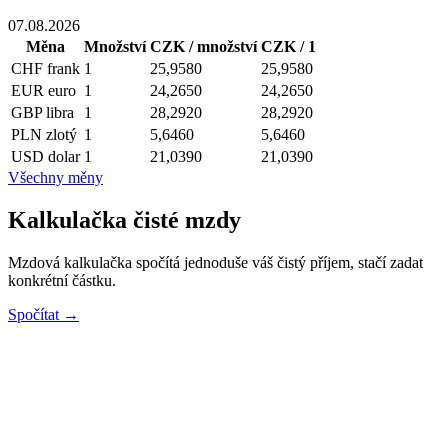
07.08.2026
Měna
Množství
CZK / množství
CZK / 1
CHF
frank
1
25,9580
25,9580
EUR
euro
1
24,2650
24,2650
GBP
libra
1
28,2920
28,2920
PLN
zlotý
1
5,6460
5,6460
USD
dolar
1
21,0390
21,0390
Všechny měny
Kalkulačka čisté mzdy
Mzdová kalkulačka spočítá jednoduše váš čistý příjem, stačí zadat
konkrétní částku.
Spočítat →