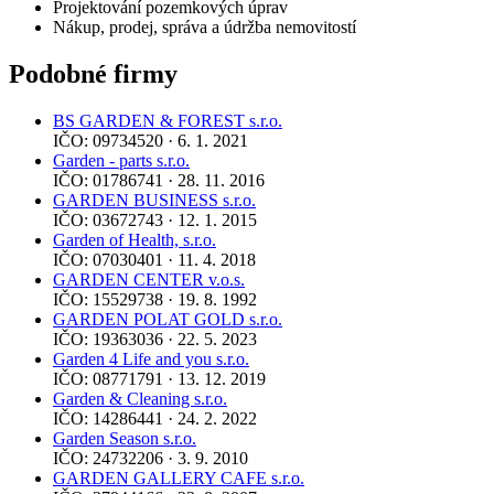
Projektování pozemkových úprav
Nákup, prodej, správa a údržba nemovitostí
Podobné firmy
BS GARDEN & FOREST s.r.o.
IČO: 09734520 · 6. 1. 2021
Garden - parts s.r.o.
IČO: 01786741 · 28. 11. 2016
GARDEN BUSINESS s.r.o.
IČO: 03672743 · 12. 1. 2015
Garden of Health, s.r.o.
IČO: 07030401 · 11. 4. 2018
GARDEN CENTER v.o.s.
IČO: 15529738 · 19. 8. 1992
GARDEN POLAT GOLD s.r.o.
IČO: 19363036 · 22. 5. 2023
Garden 4 Life and you s.r.o.
IČO: 08771791 · 13. 12. 2019
Garden & Cleaning s.r.o.
IČO: 14286441 · 24. 2. 2022
Garden Season s.r.o.
IČO: 24732206 · 3. 9. 2010
GARDEN GALLERY CAFE s.r.o.