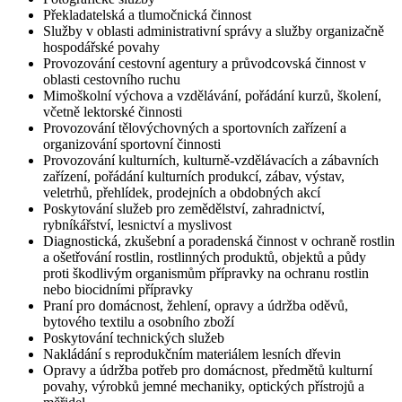
Překladatelská a tlumočnická činnost
Služby v oblasti administrativní správy a služby organizačně
hospodářské povahy
Provozování cestovní agentury a průvodcovská činnost v
oblasti cestovního ruchu
Mimoškolní výchova a vzdělávání, pořádání kurzů, školení,
včetně lektorské činnosti
Provozování tělovýchovných a sportovních zařízení a
organizování sportovní činnosti
Provozování kulturních, kulturně-vzdělávacích a zábavních
zařízení, pořádání kulturních produkcí, zábav, výstav,
veletrhů, přehlídek, prodejních a obdobných akcí
Poskytování služeb pro zemědělství, zahradnictví,
rybníkářství, lesnictví a myslivost
Diagnostická, zkušební a poradenská činnost v ochraně rostlin
a ošetřování rostlin, rostlinných produktů, objektů a půdy
proti škodlivým organismům přípravky na ochranu rostlin
nebo biocidními přípravky
Praní pro domácnost, žehlení, opravy a údržba oděvů,
bytového textilu a osobního zboží
Poskytování technických služeb
Nakládání s reprodukčním materiálem lesních dřevin
Opravy a údržba potřeb pro domácnost, předmětů kulturní
povahy, výrobků jemné mechaniky, optických přístrojů a