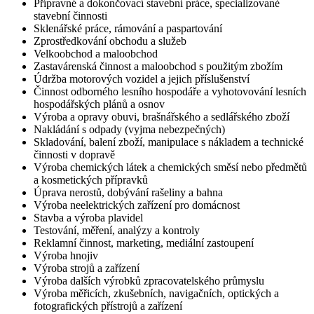
Přípravné a dokončovací stavební práce, specializované
stavební činnosti
Sklenářské práce, rámování a paspartování
Zprostředkování obchodu a služeb
Velkoobchod a maloobchod
Zastavárenská činnost a maloobchod s použitým zbožím
Údržba motorových vozidel a jejich příslušenství
Činnost odborného lesního hospodáře a vyhotovování lesních
hospodářských plánů a osnov
Výroba a opravy obuvi, brašnářského a sedlářského zboží
Nakládání s odpady (vyjma nebezpečných)
Skladování, balení zboží, manipulace s nákladem a technické
činnosti v dopravě
Výroba chemických látek a chemických směsí nebo předmětů
a kosmetických přípravků
Úprava nerostů, dobývání rašeliny a bahna
Výroba neelektrických zařízení pro domácnost
Stavba a výroba plavidel
Testování, měření, analýzy a kontroly
Reklamní činnost, marketing, mediální zastoupení
Výroba hnojiv
Výroba strojů a zařízení
Výroba dalších výrobků zpracovatelského průmyslu
Výroba měřicích, zkušebních, navigačních, optických a
fotografických přístrojů a zařízení