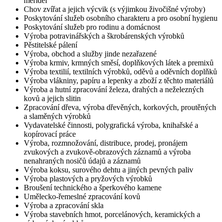
měřidel
Chov zvířat a jejich výcvik (s výjimkou živočišné výroby)
Poskytování služeb osobního charakteru a pro osobní hygienu
Poskytování služeb pro rodinu a domácnost
Výroba potravinářských a škrobárenských výrobků
Pěstitelské pálení
Výroba, obchod a služby jinde nezařazené
Výroba krmiv, krmných směsí, doplňkových látek a premixů
Výroba textilií, textilních výrobků, oděvů a oděvních doplňků
Výroba vlákniny, papíru a lepenky a zboží z těchto materiálů
Výroba a hutní zpracování železa, drahých a neželezných
kovů a jejich slitin
Zpracování dřeva, výroba dřevěných, korkových, proutěných
a slaměných výrobků
Vydavatelské činnosti, polygrafická výroba, knihařské a
kopírovací práce
Výroba, rozmnožování, distribuce, prodej, pronájem
zvukových a zvukově-obrazových záznamů a výroba
nenahraných nosičů údajů a záznamů
Výroba koksu, surového dehtu a jiných pevných paliv
Výroba plastových a pryžových výrobků
Broušení technického a šperkového kamene
Umělecko-řemeslné zpracování kovů
Výroba a zpracování skla
Výroba stavebních hmot, porcelánových, keramických a