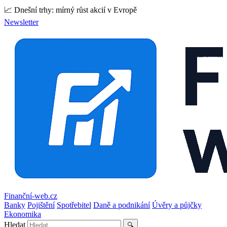
📈 Dnešní trhy: mírný růst akcií v Evropě
Newsletter
Finanční-web.cz
Banky
Pojištění
Spotřebitel
Daně a podnikání
Úvěry a půjčky
Ekonomika
Hledat
🔍