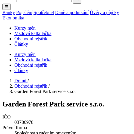
☰
Banky
Pojištění
Spotřebitel
Daně a podnikání
Úvěry a půjčky
Ekonomika
Kurzy měn
Mzdová kalkulačka
Obchodní rejstřík
Články
Kurzy měn
Mzdová kalkulačka
Obchodní rejstřík
Články
Domů
/
Obchodní rejstřík
/
Garden Forest Park service s.r.o.
Garden Forest Park service s.r.o.
IČO
03786978
Právní forma
Společnost s ručením omezeným