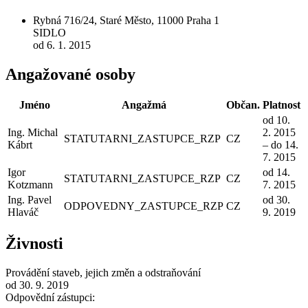
Rybná 716/24, Staré Město, 11000 Praha 1
SIDLO
od 6. 1. 2015
Angažované osoby
Jméno
Angažmá
Občan.
Platnost
od 10.
Ing. Michal
2. 2015
STATUTARNI_ZASTUPCE_RZP
CZ
Kábrt
– do 14.
7. 2015
Igor
od 14.
STATUTARNI_ZASTUPCE_RZP
CZ
Kotzmann
7. 2015
Ing. Pavel
od 30.
ODPOVEDNY_ZASTUPCE_RZP
CZ
Hlaváč
9. 2019
Živnosti
Provádění staveb, jejich změn a odstraňování
od 30. 9. 2019
Odpovědní zástupci: