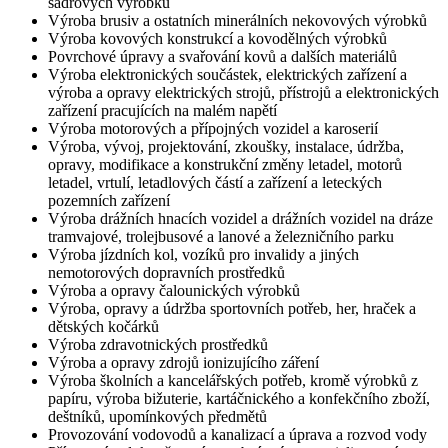
sádrových výrobků
Výroba brusiv a ostatních minerálních nekovových výrobků
Výroba kovových konstrukcí a kovodělných výrobků
Povrchové úpravy a svařování kovů a dalších materiálů
Výroba elektronických součástek, elektrických zařízení a
výroba a opravy elektrických strojů, přístrojů a elektronických
zařízení pracujících na malém napětí
Výroba motorových a přípojných vozidel a karoserií
Výroba, vývoj, projektování, zkoušky, instalace, údržba,
opravy, modifikace a konstrukční změny letadel, motorů
letadel, vrtulí, letadlových částí a zařízení a leteckých
pozemních zařízení
Výroba drážních hnacích vozidel a drážních vozidel na dráze
tramvajové, trolejbusové a lanové a železničního parku
Výroba jízdních kol, vozíků pro invalidy a jiných
nemotorových dopravních prostředků
Výroba a opravy čalounických výrobků
Výroba, opravy a údržba sportovních potřeb, her, hraček a
dětských kočárků
Výroba zdravotnických prostředků
Výroba a opravy zdrojů ionizujícího záření
Výroba školních a kancelářských potřeb, kromě výrobků z
papíru, výroba bižuterie, kartáčnického a konfekčního zboží,
deštníků, upomínkových předmětů
Provozování vodovodů a kanalizací a úprava a rozvod vody