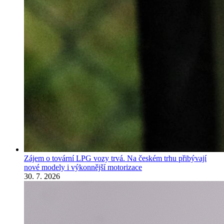
Zájem o tovární LPG vozy trvá. Na českém trhu přibývají
nové modely i výkonnější motorizace
30. 7. 2026