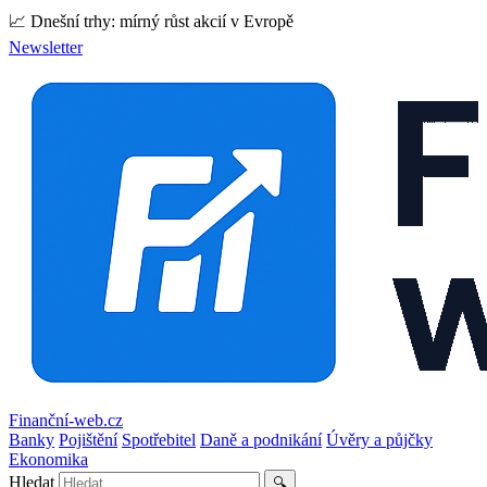
📈 Dnešní trhy: mírný růst akcií v Evropě
Newsletter
Finanční-web.cz
Banky
Pojištění
Spotřebitel
Daně a podnikání
Úvěry a půjčky
Ekonomika
Hledat
🔍