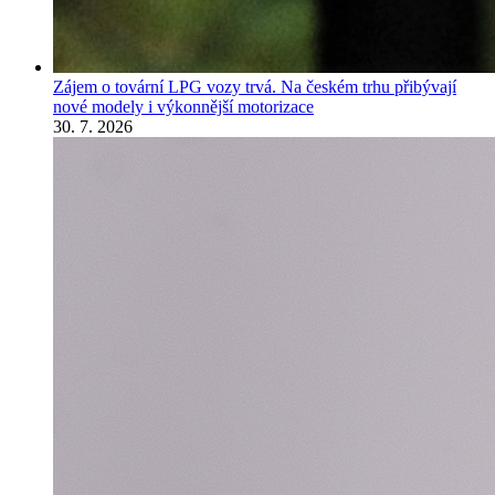
Zájem o tovární LPG vozy trvá. Na českém trhu přibývají
nové modely i výkonnější motorizace
30. 7. 2026