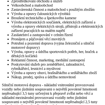
Zprostředkování obchodu a služeb
Velkoobchod a maloobchod
Zastavárenská činnost a maloobchod s použitým zbožím
Výroba a opravy čalounických výrobků
Broušení technického a šperkového kamene
Výroba elektronických součástek, elektrických zařízení a
výroba a opravy elektrických strojů, přístrojů a elektronických
zařízení pracujících na malém napětí
Zasilatelství a zastupování v celním řízení
Pronájem a půjčování věcí movitých
Potrubní a pozemní doprava (vyjma železniční a silniční
motorové dopravy)
Výroba, opravy a údržba sportovních potřeb, her, hraček a
dětských kočárků
Reklamní činnost, marketing, mediální zastoupení
Poskytování služeb pro zemědělství, zahradnictví,
rybníkářství, lesnictví a myslivost
Výroba a opravy obuvi, brašnářského a sedlářského zboží
Nákup, prodej, správa a údržba nemovitostí
Silniční motorová doprava - nákladní vnitrostátní provozovaná
vozidly nebo jízdními soupravami o největší povolené hmotnosti
nepřesahující 3,5 tuny určenými k přepravě zvířat nebo věcí a
nákladní mezinárodní provozovaná vozidly nebo jízdními
soupravami o největší povolené hmotnosti nepřesahující 2,5 tuny