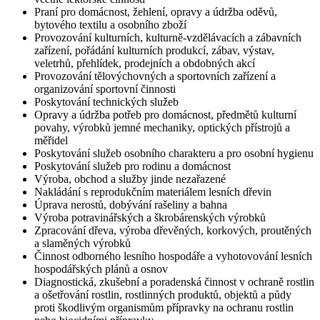
Praní pro domácnost, žehlení, opravy a údržba oděvů,
bytového textilu a osobního zboží
Provozování kulturních, kulturně-vzdělávacích a zábavních
zařízení, pořádání kulturních produkcí, zábav, výstav,
veletrhů, přehlídek, prodejních a obdobných akcí
Provozování tělovýchovných a sportovních zařízení a
organizování sportovní činnosti
Poskytování technických služeb
Opravy a údržba potřeb pro domácnost, předmětů kulturní
povahy, výrobků jemné mechaniky, optických přístrojů a
měřidel
Poskytování služeb osobního charakteru a pro osobní hygienu
Poskytování služeb pro rodinu a domácnost
Výroba, obchod a služby jinde nezařazené
Nakládání s reprodukčním materiálem lesních dřevin
Úprava nerostů, dobývání rašeliny a bahna
Výroba potravinářských a škrobárenských výrobků
Zpracování dřeva, výroba dřevěných, korkových, proutěných
a slaměných výrobků
Činnost odborného lesního hospodáře a vyhotovování lesních
hospodářských plánů a osnov
Diagnostická, zkušební a poradenská činnost v ochraně rostlin
a ošetřování rostlin, rostlinných produktů, objektů a půdy
proti škodlivým organismům přípravky na ochranu rostlin