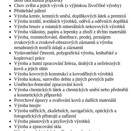
nebo biocidními přípravky
Chov zvířat a jejich výcvik (s výjimkou živočišné výroby)
Pěstitelské pálení
Výroba krmiv, krmných směsí, doplňkových látek a premixů
Výroba textilií, textilních výrobků, oděvů a oděvních doplňků
Výroba brusiv a ostatních minerálních nekovových výrobků
Výroba vlákniny, papíru a lepenky a zboží z těchto materiálů
Výroba, rozmnožování, distribuce, prodej, pronájem
zvukových a zvukově-obrazových záznamů a výroba
nenahraných nosičů údajů a záznamů
Vydavatelské činnosti, polygrafická výroba, knihařské a
kopírovací práce
Výroba a hutní zpracování železa, drahých a neželezných
kovů a jejich slitin
Výroba kovových konstrukcí a kovodělných výrobků
Výroba koksu, surového dehtu a jiných pevných paliv
Umělecko-řemeslné zpracování kovů
Výroba chemických látek a chemických směsí nebo předmětů
a kosmetických přípravků
Povrchové úpravy a svařování kovů a dalších materiálů
Výroba hnojiv
Výroba měřicích, zkušebních, navigačních, optických a
fotografických přístrojů a zařízení
Výroba plastových a pryžových výrobků
Výroba a zpracování skla