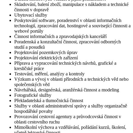
Skladování, balení zboží, manipulace s nákladem a technické
činnosti v dopravě
Ubytovací služby
Poskytování software, poradenství v oblasti informačních
technologií, zpracování dat, hostingové a související činnosti a
webové portály
Činnost informačních a zpravodajských kanceláří
Poradenská a konzultační činnost, zpracování odborných
studií a posudků
Projektování pozemkových úprav
Projektování elektrických zařízení
Příprava a vypracování technických návrhů, grafické a
kresličské práce
Testování, měření, analýzy a kontroly
Výzkum a vývoj v oblasti přírodních a technických věd nebo
společenských věd
Návrhářská, designérská, aranžérská činnost a modeling
Fotografické služby
Překladatelská a tlumočnická činnost
Služby v oblasti administrativní správy a služby organizačně
hospodářské povahy
Provozování cestovní agentury a průvodcovská činnost v
oblasti cestovního ruchu
Mimoškolní výchova a vzdělávání, pořádání kurzů, školení,
včetně lektorské činnosti