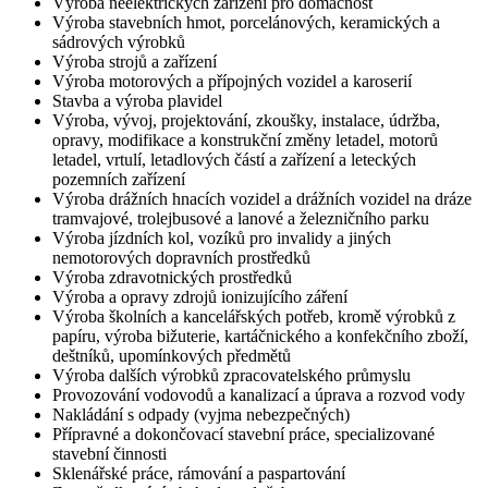
Výroba neelektrických zařízení pro domácnost
Výroba stavebních hmot, porcelánových, keramických a
sádrových výrobků
Výroba strojů a zařízení
Výroba motorových a přípojných vozidel a karoserií
Stavba a výroba plavidel
Výroba, vývoj, projektování, zkoušky, instalace, údržba,
opravy, modifikace a konstrukční změny letadel, motorů
letadel, vrtulí, letadlových částí a zařízení a leteckých
pozemních zařízení
Výroba drážních hnacích vozidel a drážních vozidel na dráze
tramvajové, trolejbusové a lanové a železničního parku
Výroba jízdních kol, vozíků pro invalidy a jiných
nemotorových dopravních prostředků
Výroba zdravotnických prostředků
Výroba a opravy zdrojů ionizujícího záření
Výroba školních a kancelářských potřeb, kromě výrobků z
papíru, výroba bižuterie, kartáčnického a konfekčního zboží,
deštníků, upomínkových předmětů
Výroba dalších výrobků zpracovatelského průmyslu
Provozování vodovodů a kanalizací a úprava a rozvod vody
Nakládání s odpady (vyjma nebezpečných)
Přípravné a dokončovací stavební práce, specializované
stavební činnosti
Sklenářské práce, rámování a paspartování