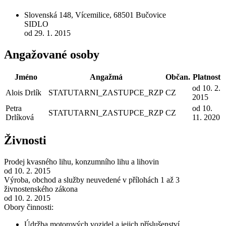
Slovenská 148, Vícemilice, 68501 Bučovice
SIDLO
od 29. 1. 2015
Angažované osoby
Jméno
Angažmá
Občan.
Platnost
od 10. 2.
Alois Drlík
STATUTARNI_ZASTUPCE_RZP
CZ
2015
Petra
od 10.
STATUTARNI_ZASTUPCE_RZP
CZ
Drlíková
11. 2020
Živnosti
Prodej kvasného lihu, konzumního lihu a lihovin
od 10. 2. 2015
Výroba, obchod a služby neuvedené v přílohách 1 až 3
živnostenského zákona
od 10. 2. 2015
Obory činnosti:
Údržba motorových vozidel a jejich příslušenství