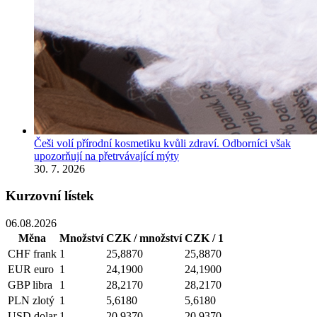
Češi volí přírodní kosmetiku kvůli zdraví. Odborníci však
upozorňují na přetrvávající mýty
30. 7. 2026
Kurzovní lístek
06.08.2026
Měna
Množství
CZK / množství
CZK / 1
CHF
frank
1
25,8870
25,8870
EUR
euro
1
24,1900
24,1900
GBP
libra
1
28,2170
28,2170
PLN
zlotý
1
5,6180
5,6180
USD
dolar
1
20,9370
20,9370