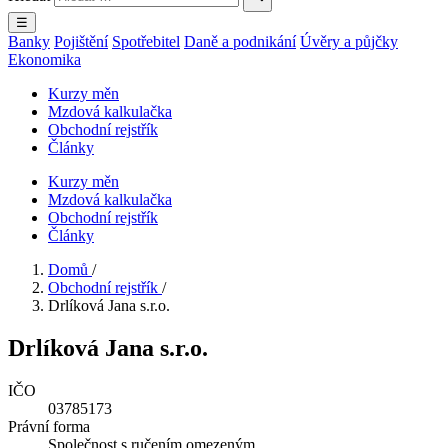
☰
Banky
Pojištění
Spotřebitel
Daně a podnikání
Úvěry a půjčky
Ekonomika
Kurzy měn
Mzdová kalkulačka
Obchodní rejstřík
Články
Kurzy měn
Mzdová kalkulačka
Obchodní rejstřík
Články
Domů
/
Obchodní rejstřík
/
Drlíková Jana s.r.o.
Drlíková Jana s.r.o.
IČO
03785173
Právní forma
Společnost s ručením omezeným