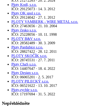
IČO: 21272263 · 20. 2. 2024
Ploty Kodl, s.r.o.
IČO: 29125073 · 14. 3. 2012
Ploty OK spol s r.o.
IČO: 29124042 · 27. 1. 2012
PLOTY VAMBERK - WIRE METAL s.r.o.
IČO: 27463656 · 21. 10. 2004
Ploty česko s.r.o.
IČO: 25228056 · 10. 11. 1998
PLOTY B&V s.r.o.
IČO: 28582489 · 30. 3. 2009
Ploty Pardubice s.r.o.
IČO: 28827422 · 28. 12. 2011
PLOTY SKOČÍK s.r.o.
IČO: 28745531 · 27. 7. 2011
Ploty ChaS s.r.o.
IČO: 14407647 · 18. 4. 2022
Ploty Design s.r.o.
IČO: 06065201 · 2. 5. 2017
PLOTY PILECKÝ s.r.o.
IČO: 06521622 · 13. 10. 2017
Ploty-rychle s.r.o.
IČO: 17197694 · 31. 5. 2022
Nepřehlédněte