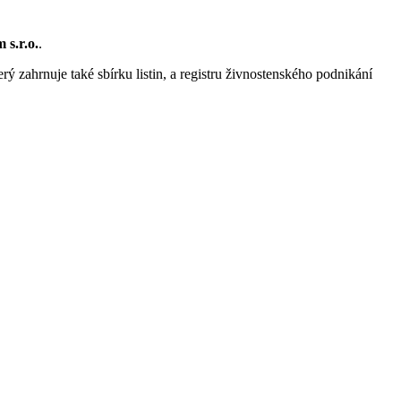
 s.r.o.
.
rý zahrnuje také sbírku listin, a registru živnostenského podnikání