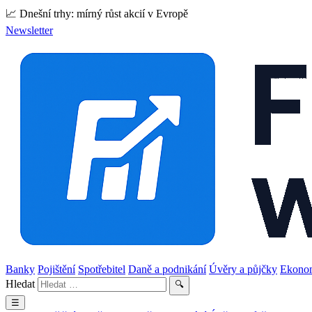
📈 Dnešní trhy: mírný růst akcií v Evropě
Newsletter
Banky
Pojištění
Spotřebitel
Daně a podnikání
Úvěry a půjčky
Ekono
Hledat
🔍
☰