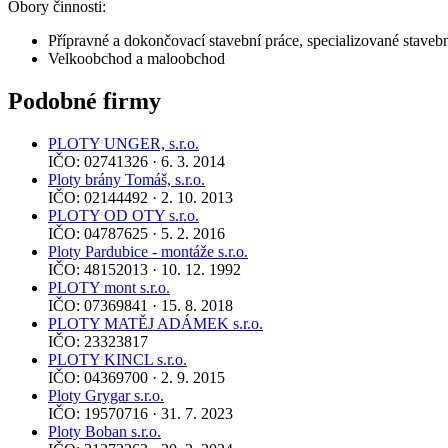
Obory činnosti:
Přípravné a dokončovací stavební práce, specializované stavebn
Velkoobchod a maloobchod
Podobné firmy
PLOTY UNGER, s.r.o.
IČO: 02741326 · 6. 3. 2014
Ploty brány Tomáš, s.r.o.
IČO: 02144492 · 2. 10. 2013
PLOTY OD OTY s.r.o.
IČO: 04787625 · 5. 2. 2016
Ploty Pardubice - montáže s.r.o.
IČO: 48152013 · 10. 12. 1992
PLOTY mont s.r.o.
IČO: 07369841 · 15. 8. 2018
PLOTY MATĚJ ADÁMEK s.r.o.
IČO: 23323817
PLOTY KINCL s.r.o.
IČO: 04369700 · 2. 9. 2015
Ploty Grygar s.r.o.
IČO: 19570716 · 31. 7. 2023
Ploty Boban s.r.o.