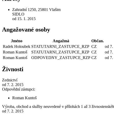
Zahradní 1250, 25801 Vlašim
SIDLO
od 15. 1. 2015
Angažované osoby
Jméno
Angažmá
Občan.
Radek Holoubek
STATUTARNI_ZASTUPCE_RZP
CZ
od 7.
Roman Kuntoš
STATUTARNI_ZASTUPCE_RZP
CZ
od 7.
Roman Kuntoš
ODPOVEDNY_ZASTUPCE_RZP
CZ
od 7.
Živnosti
Zednictví
od 7. 2. 2015
Odpovědní zástupci:
Roman Kuntoš
Výroba, obchod a služby neuvedené v přílohách 1 až 3 živnostenské
od 7. 2. 2015