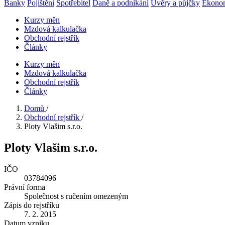
Banky
Pojištění
Spotřebitel
Daně a podnikání
Úvěry a půjčky
Ekono
Kurzy měn
Mzdová kalkulačka
Obchodní rejstřík
Články
Kurzy měn
Mzdová kalkulačka
Obchodní rejstřík
Články
Domů
/
Obchodní rejstřík
/
Ploty Vlašim s.r.o.
Ploty Vlašim s.r.o.
IČO
03784096
Právní forma
Společnost s ručením omezeným
Zápis do rejstříku
7. 2. 2015
Datum vzniku