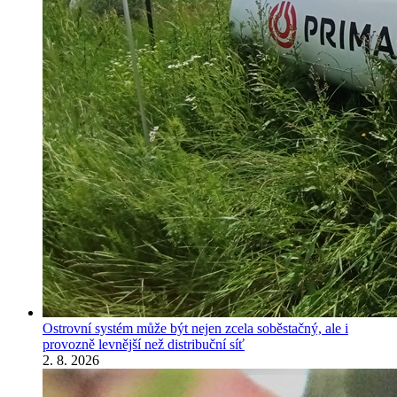
Ostrovní systém může být nejen zcela soběstačný, ale i
provozně levnější než distribuční síť
2. 8. 2026