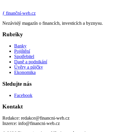
ƒ
finanční-web.cz
Nezávislý magazín o financích, investicích a byznysu.
Rubriky
Banky
Pojištění
Spotřebitel
Daně a podnikání
Úvěry a půjčky
Ekonomika
Sledujte nás
Facebook
Kontakt
Redakce: redakce@financni-web.cz
Inzerce: info@financni-web.cz