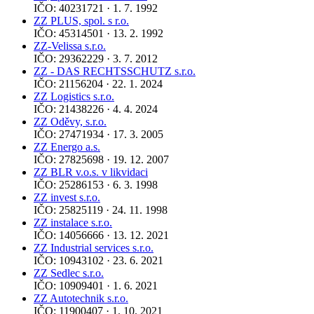
IČO: 40231721 · 1. 7. 1992
ZZ PLUS, spol. s r.o.
IČO: 45314501 · 13. 2. 1992
ZZ-Velissa s.r.o.
IČO: 29362229 · 3. 7. 2012
ZZ - DAS RECHTSSCHUTZ s.r.o.
IČO: 21156204 · 22. 1. 2024
ZZ Logistics s.r.o.
IČO: 21438226 · 4. 4. 2024
ZZ Oděvy, s.r.o.
IČO: 27471934 · 17. 3. 2005
ZZ Energo a.s.
IČO: 27825698 · 19. 12. 2007
ZZ BLR v.o.s. v likvidaci
IČO: 25286153 · 6. 3. 1998
ZZ invest s.r.o.
IČO: 25825119 · 24. 11. 1998
ZZ instalace s.r.o.
IČO: 14056666 · 13. 12. 2021
ZZ Industrial services s.r.o.
IČO: 10943102 · 23. 6. 2021
ZZ Sedlec s.r.o.
IČO: 10909401 · 1. 6. 2021
ZZ Autotechnik s.r.o.
IČO: 11900407 · 1. 10. 2021