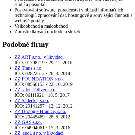
studií a posudků
Poskytování software, poradenství v oblasti informačních
technologií, zpracování dat, hostingové a související činnosti a
webové portály
Velkoobchod a maloobchod
Zprostředkování obchodu a služeb
Podobné firmy
ZZ ART s.r.o., v likvidaci
IČO: 01798219 · 29. 11. 2016
ZZ Trans s.r.o.
IČO: 02822512 · 26. 3. 2014
ZZ FOUNDATION s.r.o.
IČO: 08560153 · 22. 10. 2019
ZZ salon ´Oliver s.r.o.
IČO: 06111921 · 18. 5. 2017
ZZ Sádecká, s.r.o.
IČO: 29141257 · 12. 12. 2012
ZZ Urologie Hranice, s.r.o.
IČO: 29445469 · 28. 5. 2012
ZZ GAS s.r.o.
IČO: 04904061 · 15. 3. 2016
ZZ, spol. s r.o. v likvidaci