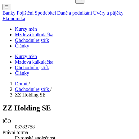
☰
Banky
Pojištění
Spotřebitel
Daně a podnikání
Úvěry a půjčky
Ekonomika
Kurzy měn
Mzdová kalkulačka
Obchodní rejstřík
Články
Kurzy měn
Mzdová kalkulačka
Obchodní rejstřík
Články
Domů
/
Obchodní rejstřík
/
ZZ Holding SE
ZZ Holding SE
IČO
03783758
Právní forma
Evropská společnost