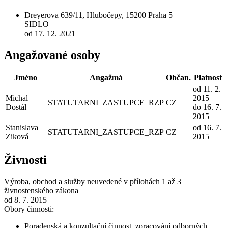
Dreyerova 639/11, Hlubočepy, 15200 Praha 5
SIDLO
od 17. 12. 2021
Angažované osoby
Jméno
Angažmá
Občan.
Platnost
od 11. 2.
Michal
2015 –
STATUTARNI_ZASTUPCE_RZP
CZ
Dostál
do 16. 7.
2015
Stanislava
od 16. 7.
STATUTARNI_ZASTUPCE_RZP
CZ
Ziková
2015
Živnosti
Výroba, obchod a služby neuvedené v přílohách 1 až 3
živnostenského zákona
od 8. 7. 2015
Obory činnosti:
Poradenská a konzultační činnost, zpracování odborných