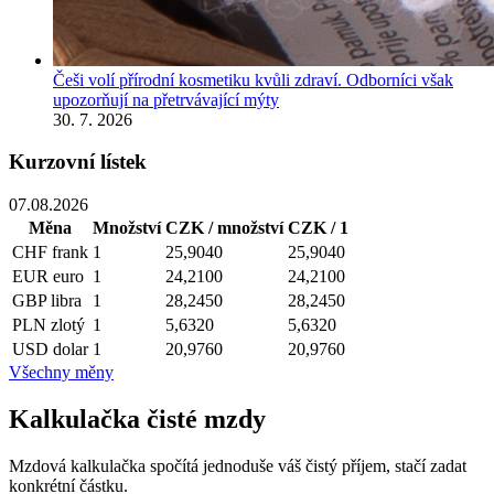
Češi volí přírodní kosmetiku kvůli zdraví. Odborníci však
upozorňují na přetrvávající mýty
30. 7. 2026
Kurzovní lístek
07.08.2026
Měna
Množství
CZK / množství
CZK / 1
CHF
frank
1
25,9040
25,9040
EUR
euro
1
24,2100
24,2100
GBP
libra
1
28,2450
28,2450
PLN
zlotý
1
5,6320
5,6320
USD
dolar
1
20,9760
20,9760
Všechny měny
Kalkulačka čisté mzdy
Mzdová kalkulačka spočítá jednoduše váš čistý příjem, stačí zadat
konkrétní částku.