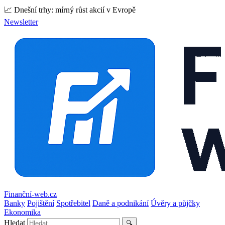
📈 Dnešní trhy: mírný růst akcií v Evropě
Newsletter
Finanční-web.cz
Banky
Pojištění
Spotřebitel
Daně a podnikání
Úvěry a půjčky
Ekonomika
Hledat
🔍