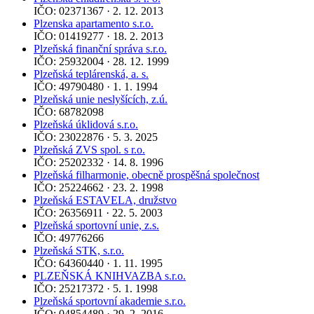
IČO: 02371367 · 2. 12. 2013
Plzenska apartamento s.r.o.
IČO: 01419277 · 18. 2. 2013
Plzeňská finanční správa s.r.o.
IČO: 25932004 · 28. 12. 1999
Plzeňská teplárenská, a. s.
IČO: 49790480 · 1. 1. 1994
Plzeňská unie neslyšících, z.ú.
IČO: 68782098
Plzeňská úklidová s.r.o.
IČO: 23022876 · 5. 3. 2025
Plzeňská ZVS spol. s r.o.
IČO: 25202332 · 14. 8. 1996
Plzeňská filharmonie, obecně prospěšná společnost
IČO: 25224662 · 23. 2. 1998
Plzeňská ESTAVELA, družstvo
IČO: 26356911 · 22. 5. 2003
Plzeňská sportovní unie, z.s.
IČO: 49776266
Plzeňská STK, s.r.o.
IČO: 64360440 · 1. 11. 1995
PLZEŇSKÁ KNIHVAZBA s.r.o.
IČO: 25217372 · 5. 1. 1998
Plzeňská sportovní akademie s.r.o.
IČO: 04854489 · 29. 2. 2016