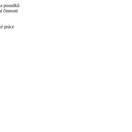
í a posudků
í činnosti
ké práce