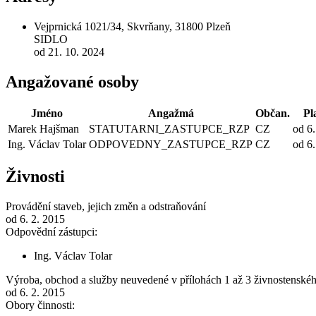
Vejprnická 1021/34, Skvrňany, 31800 Plzeň
SIDLO
od 21. 10. 2024
Angažované osoby
Jméno
Angažmá
Občan.
Pl
Marek Hajšman
STATUTARNI_ZASTUPCE_RZP
CZ
od 6.
Ing. Václav Tolar
ODPOVEDNY_ZASTUPCE_RZP
CZ
od 6.
Živnosti
Provádění staveb, jejich změn a odstraňování
od 6. 2. 2015
Odpovědní zástupci:
Ing. Václav Tolar
Výroba, obchod a služby neuvedené v přílohách 1 až 3 živnostenské
od 6. 2. 2015
Obory činnosti: