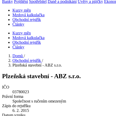
Banky
Pojištění
Spotřebitel
Daně a podnikání
Úvěry a půjčky
Ekono
Kurzy měn
Mzdová kalkulačka
Obchodní rejstřík
Články
Kurzy měn
Mzdová kalkulačka
Obchodní rejstřík
Články
Domů
/
Obchodní rejstřík
/
Plzeňská stavební - ABZ s.r.o.
Plzeňská stavební - ABZ s.r.o.
IČO
03780023
Právní forma
Společnost s ručením omezeným
Zápis do rejstříku
6. 2. 2015
Datum vzniku