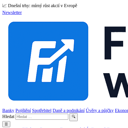
📈 Dnešní trhy: mírný růst akcií v Evropě
Newsletter
Banky
Pojištění
Spotřebitel
Daně a podnikání
Úvěry a půjčky
Ekono
Hledat
🔍
☰