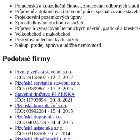
Poradenská a konzultační činnost, zpracování odborných studi
Přípravné a dokončovací stavební práce, specializované stavebn
Projektování pozemkových úprav
Zprostředkování obchodu a služeb
Příprava a vypracování technických návrhů, grafické a kresličs
Velkoobchod a maloobchod
Poskytování technických služeb
Nákup, prodej, správa a údržba nemovitostí
Podobné firmy
První plzeňská stavební s.r.o.
IČO: 29158907 · 12. 7. 2012
Plzeňská servisní a stavební s.r.o.
IČO: 03899861 · 17. 3. 2015
Stavební družstvo PLZEŇKA
IČO: 11793694 · 30. 8. 2021
Plzeňská konzultační s.r.o.
IČO: 03992284 · 15. 4. 2015
Plzeňská dopravní s.r.o.
IČO: 04024729 · 24. 4. 2015
Plzeňská asistentka s.r.o.
IČO: 03168506 · 9. 7. 2014
Plzeňská chladírenská s. r. o.