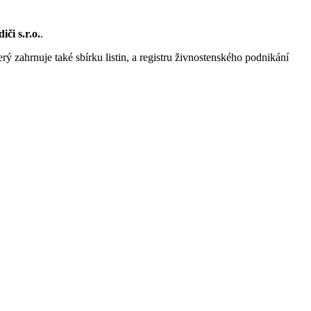
či s.r.o.
.
rý zahrnuje také sbírku listin, a registru živnostenského podnikání