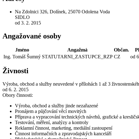
Na Zdolnici 326, Dolínek, 25070 Odolena Voda
SIDLO
od 3. 2. 2015
Angažované osoby
Jméno
Angažmá
Občan.
P
Ing. Tomáš Šumný
STATUTARNI_ZASTUPCE_RZP
CZ
od 6
Živnosti
Výroba, obchod a služby neuvedené v přílohách 1 až 3 živnostenské
od 6. 2. 2015
Obory činnosti:
Výroba, obchod a služby jinde nezařazené
Pronájem a půjčování věcí movitých
Příprava a vypracování technických návrhů, grafické a kresličs
Testování, měření, analýzy a kontroly
Reklamní činnost, marketing, mediální zastoupení
Činnost informačních a zpravodajských kanceláří