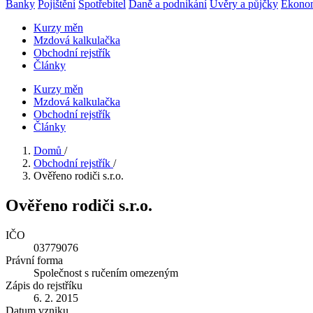
Banky
Pojištění
Spotřebitel
Daně a podnikání
Úvěry a půjčky
Ekono
Kurzy měn
Mzdová kalkulačka
Obchodní rejstřík
Články
Kurzy měn
Mzdová kalkulačka
Obchodní rejstřík
Články
Domů
/
Obchodní rejstřík
/
Ověřeno rodiči s.r.o.
Ověřeno rodiči s.r.o.
IČO
03779076
Právní forma
Společnost s ručením omezeným
Zápis do rejstříku
6. 2. 2015
Datum vzniku