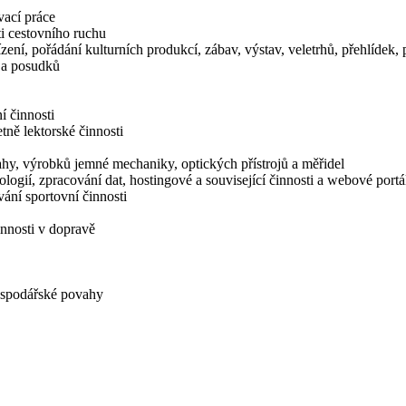
vací práce
i cestovního ruchu
zení, pořádání kulturních produkcí, zábav, výstav, veletrhů, přehlídek
í a posudků
í činnosti
tně lektorské činnosti
hy, výrobků jemné mechaniky, optických přístrojů a měřidel
logií, zpracování dat, hostingové a související činnosti a webové portá
ání sportovní činnosti
innosti v dopravě
hospodářské povahy