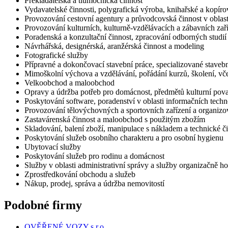
Překladatelská a tlumočnická činnost
Vydavatelské činnosti, polygrafická výroba, knihařské a kopíro
Provozování cestovní agentury a průvodcovská činnost v oblast
Provozování kulturních, kulturně-vzdělávacích a zábavních zaří
Poradenská a konzultační činnost, zpracování odborných studi
Návrhářská, designérská, aranžérská činnost a modeling
Fotografické služby
Přípravné a dokončovací stavební práce, specializované stavebn
Mimoškolní výchova a vzdělávání, pořádání kurzů, školení, vče
Velkoobchod a maloobchod
Opravy a údržba potřeb pro domácnost, předmětů kulturní pova
Poskytování software, poradenství v oblasti informačních techno
Provozování tělovýchovných a sportovních zařízení a organizov
Zastavárenská činnost a maloobchod s použitým zbožím
Skladování, balení zboží, manipulace s nákladem a technické č
Poskytování služeb osobního charakteru a pro osobní hygienu
Ubytovací služby
Poskytování služeb pro rodinu a domácnost
Služby v oblasti administrativní správy a služby organizačně 
Zprostředkování obchodu a služeb
Nákup, prodej, správa a údržba nemovitostí
Podobné firmy
OVĚŘENÉ VOZY s.r.o.