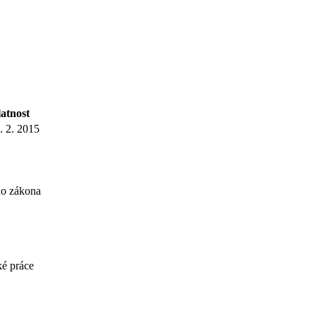
latnost
. 2. 2015
ho zákona
ké práce