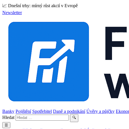
📈 Dnešní trhy: mírný růst akcií v Evropě
Newsletter
Banky
Pojištění
Spotřebitel
Daně a podnikání
Úvěry a půjčky
Ekono
Hledat
🔍
☰