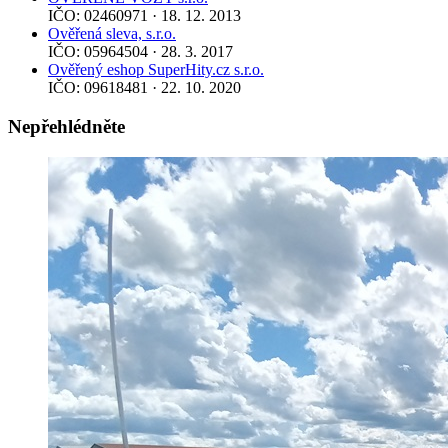
IČO: 02460971 · 18. 12. 2013
Ověřená sleva, s.r.o.
IČO: 05964504 · 28. 3. 2017
Ověřený eshop SuperHity.cz s.r.o.
IČO: 09618481 · 22. 10. 2020
Nepřehlédněte