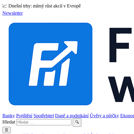
📈 Dnešní trhy: mírný růst akcií v Evropě
Newsletter
Banky
Pojištění
Spotřebitel
Daně a podnikání
Úvěry a půjčky
Ekono
Hledat
🔍
☰