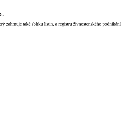
o.
.
rý zahrnuje také sbírku listin, a registru živnostenského podnikání