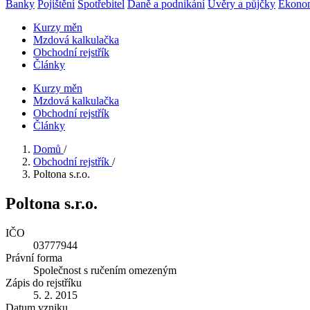
Banky
Pojištění
Spotřebitel
Daně a podnikání
Úvěry a půjčky
Ekono
Kurzy měn
Mzdová kalkulačka
Obchodní rejstřík
Články
Kurzy měn
Mzdová kalkulačka
Obchodní rejstřík
Články
Domů
/
Obchodní rejstřík
/
Poltona s.r.o.
Poltona s.r.o.
IČO
03777944
Právní forma
Společnost s ručením omezeným
Zápis do rejstříku
5. 2. 2015
Datum vzniku