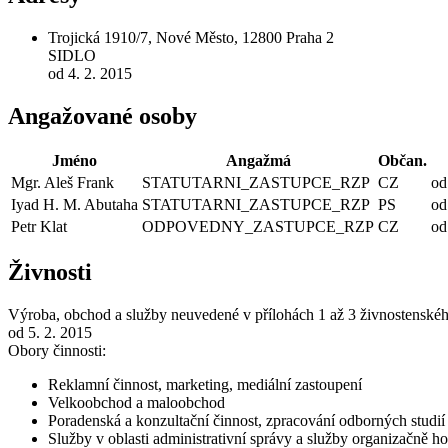
Trojická 1910/7, Nové Město, 12800 Praha 2
SIDLO
od 4. 2. 2015
Angažované osoby
Jméno
Angažmá
Občan.
Mgr. Aleš Frank
STATUTARNI_ZASTUPCE_RZP
CZ
od
Iyad H. M. Abutaha
STATUTARNI_ZASTUPCE_RZP
PS
od
Petr Klat
ODPOVEDNY_ZASTUPCE_RZP
CZ
od
Živnosti
Výroba, obchod a služby neuvedené v přílohách 1 až 3 živnostenské
od 5. 2. 2015
Obory činnosti:
Reklamní činnost, marketing, mediální zastoupení
Velkoobchod a maloobchod
Poradenská a konzultační činnost, zpracování odborných studi
Služby v oblasti administrativní správy a služby organizačně 