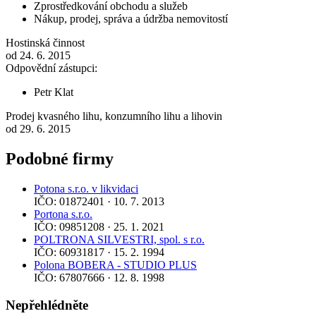
Zprostředkování obchodu a služeb
Nákup, prodej, správa a údržba nemovitostí
Hostinská činnost
od 24. 6. 2015
Odpovědní zástupci:
Petr Klat
Prodej kvasného lihu, konzumního lihu a lihovin
od 29. 6. 2015
Podobné firmy
Potona s.r.o. v likvidaci
IČO: 01872401 · 10. 7. 2013
Portona s.r.o.
IČO: 09851208 · 25. 1. 2021
POLTRONA SILVESTRI, spol. s r.o.
IČO: 60931817 · 15. 2. 1994
Polona BOBERA - STUDIO PLUS
IČO: 67807666 · 12. 8. 1998
Nepřehlédněte