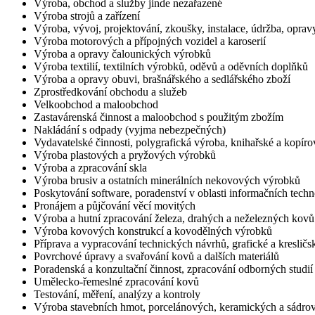
Výroba, obchod a služby jinde nezařazené
Výroba strojů a zařízení
Výroba, vývoj, projektování, zkoušky, instalace, údržba, opravy
Výroba motorových a přípojných vozidel a karoserií
Výroba a opravy čalounických výrobků
Výroba textilií, textilních výrobků, oděvů a oděvních doplňků
Výroba a opravy obuvi, brašnářského a sedlářského zboží
Zprostředkování obchodu a služeb
Velkoobchod a maloobchod
Zastavárenská činnost a maloobchod s použitým zbožím
Nakládání s odpady (vyjma nebezpečných)
Vydavatelské činnosti, polygrafická výroba, knihařské a kopíro
Výroba plastových a pryžových výrobků
Výroba a zpracování skla
Výroba brusiv a ostatních minerálních nekovových výrobků
Poskytování software, poradenství v oblasti informačních techno
Pronájem a půjčování věcí movitých
Výroba a hutní zpracování železa, drahých a neželezných kovů a 
Výroba kovových konstrukcí a kovodělných výrobků
Příprava a vypracování technických návrhů, grafické a kresličs
Povrchové úpravy a svařování kovů a dalších materiálů
Poradenská a konzultační činnost, zpracování odborných studi
Umělecko-řemeslné zpracování kovů
Testování, měření, analýzy a kontroly
Výroba stavebních hmot, porcelánových, keramických a sádro