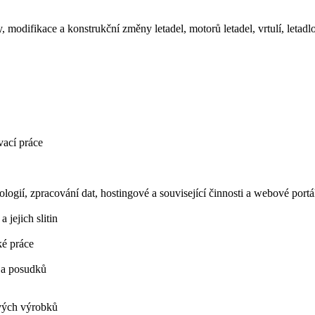
, modifikace a konstrukční změny letadel, motorů letadel, vrtulí, letadl
vací práce
logií, zpracování dat, hostingové a související činnosti a webové portá
jejich slitin
ké práce
í a posudků
vých výrobků