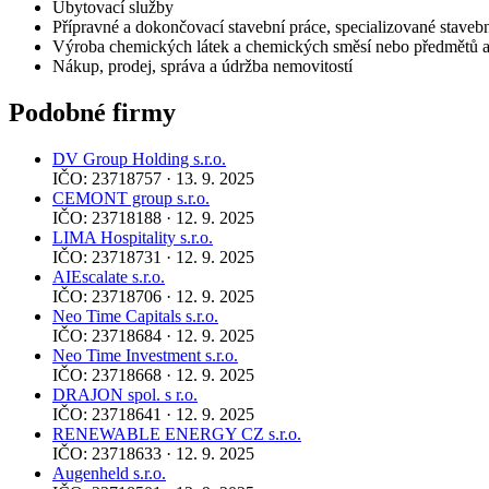
Ubytovací služby
Přípravné a dokončovací stavební práce, specializované stavebn
Výroba chemických látek a chemických směsí nebo předmětů a
Nákup, prodej, správa a údržba nemovitostí
Podobné firmy
DV Group Holding s.r.o.
IČO: 23718757 · 13. 9. 2025
CEMONT group s.r.o.
IČO: 23718188 · 12. 9. 2025
LIMA Hospitality s.r.o.
IČO: 23718731 · 12. 9. 2025
AIEscalate s.r.o.
IČO: 23718706 · 12. 9. 2025
Neo Time Capitals s.r.o.
IČO: 23718684 · 12. 9. 2025
Neo Time Investment s.r.o.
IČO: 23718668 · 12. 9. 2025
DRAJON spol. s r.o.
IČO: 23718641 · 12. 9. 2025
RENEWABLE ENERGY CZ s.r.o.
IČO: 23718633 · 12. 9. 2025
Augenheld s.r.o.