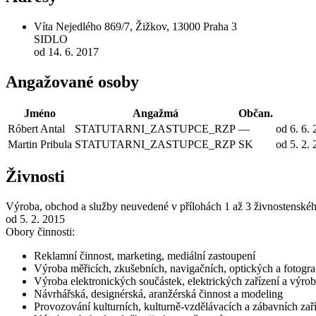
Víta Nejedlého 869/7, Žižkov, 13000 Praha 3
SIDLO
od 14. 6. 2017
Angažované osoby
Jméno
Angažmá
Občan.
Róbert Antal
STATUTARNI_ZASTUPCE_RZP
—
od 6. 6.
Martin Pribula
STATUTARNI_ZASTUPCE_RZP
SK
od 5. 2.
Živnosti
Výroba, obchod a služby neuvedené v přílohách 1 až 3 živnostenské
od 5. 2. 2015
Obory činnosti:
Reklamní činnost, marketing, mediální zastoupení
Výroba měřicích, zkušebních, navigačních, optických a fotograf
Výroba elektronických součástek, elektrických zařízení a výroba
Návrhářská, designérská, aranžérská činnost a modeling
Provozování kulturních, kulturně-vzdělávacích a zábavních zaří