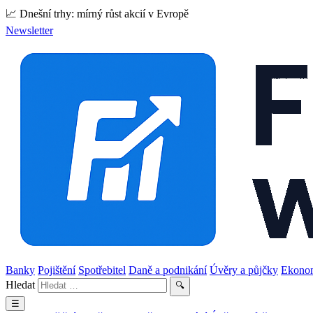
📈 Dnešní trhy: mírný růst akcií v Evropě
Newsletter
Banky
Pojištění
Spotřebitel
Daně a podnikání
Úvěry a půjčky
Ekono
Hledat
🔍
☰