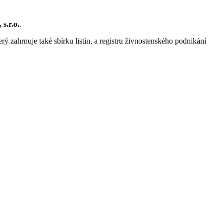
s.r.o.
.
rý zahrnuje také sbírku listin, a registru živnostenského podnikání