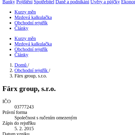
Banky
Pojištění
Spotřebitel
Daně a podnikání
Úvěry a půjčky
Ekono
Kurzy měn
Mzdová kalkulačka
Obchodní rejstřík
Články
Kurzy měn
Mzdová kalkulačka
Obchodní rejstřík
Články
Domů
/
Obchodní rejstřík
/
Färx group, s.r.o.
Färx group, s.r.o.
IČO
03777243
Právní forma
Společnost s ručením omezeným
Zápis do rejstříku
5. 2. 2015
Datum vzniku