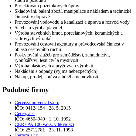
studií a posudků
Projektování pozemkových úprav
Skladování, balení zboží, manipulace s nákladem a technické
činnosti v dopravě
Provozování vodovodů a kanalizací a úprava a rozvod vody
Stavba a výroba plavidel
Výroba stavebních hmot, porcelánových, keramických a
sádrových výrobků
Provozování cestovní agentury a průvodcovská činnost v
oblasti cestovního ruchu
Poskytování služeb pro zemědělství, zahradnictví,
rybníkářství, lesnictví a myslivost
Výroba plastových a pryžových výrobků
Nakládání s odpady (vyjma nebezpečných)
Nákup, prodej, správa a údržba nemovitostí
Podobné firmy
Cerveza universal s.r.o.
IČO: 04124154 · 28. 5. 2015
Cerea, a.s.
IČO: 46504940 · 1. 10. 1992
ČEREPA 100 v.o.s. v likvidaci
IČO: 25712781 · 23. 11. 1998
Certeza s.r.o.