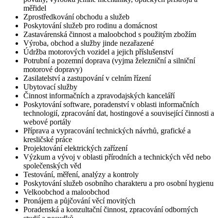
měřidel
Zprostředkování obchodu a služeb
Poskytování služeb pro rodinu a domácnost
Zastavárenská činnost a maloobchod s použitým zbožím
Výroba, obchod a služby jinde nezařazené
Údržba motorových vozidel a jejich příslušenství
Potrubní a pozemní doprava (vyjma železniční a silniční
motorové dopravy)
Zasilatelství a zastupování v celním řízení
Ubytovací služby
Činnost informačních a zpravodajských kanceláří
Poskytování software, poradenství v oblasti informačních
technologií, zpracování dat, hostingové a související činnosti a
webové portály
Příprava a vypracování technických návrhů, grafické a
kresličské práce
Projektování elektrických zařízení
Výzkum a vývoj v oblasti přírodních a technických věd nebo
společenských věd
Testování, měření, analýzy a kontroly
Poskytování služeb osobního charakteru a pro osobní hygienu
Velkoobchod a maloobchod
Pronájem a půjčování věcí movitých
Poradenská a konzultační činnost, zpracování odborných