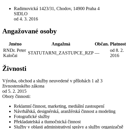
Radimovická 1423/31, Chodov, 14900 Praha 4
SIDLO
od 4. 3. 2016
Angažované osoby
Jméno
Angažmá
Občan.
Platnost
RNDr. Peter
od 8. 2.
STATUTARNI_ZASTUPCE_RZP
—
Kaločai
2016
Živnosti
Výroba, obchod a služby neuvedené v přílohách 1 až 3
živnostenského zákona
od 5. 2. 2015
Obory činnosti:
Reklamní činnost, marketing, mediální zastoupení
Návrhářská, designérská, aranžérská činnost a modeling
Fotografické služby
Překladatelská a tlumočnická činnost
Služby v oblasti administrativní správy a služby organizačně