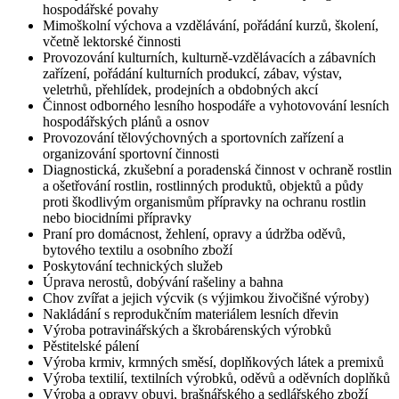
hospodářské povahy
Mimoškolní výchova a vzdělávání, pořádání kurzů, školení,
včetně lektorské činnosti
Provozování kulturních, kulturně-vzdělávacích a zábavních
zařízení, pořádání kulturních produkcí, zábav, výstav,
veletrhů, přehlídek, prodejních a obdobných akcí
Činnost odborného lesního hospodáře a vyhotovování lesních
hospodářských plánů a osnov
Provozování tělovýchovných a sportovních zařízení a
organizování sportovní činnosti
Diagnostická, zkušební a poradenská činnost v ochraně rostlin
a ošetřování rostlin, rostlinných produktů, objektů a půdy
proti škodlivým organismům přípravky na ochranu rostlin
nebo biocidními přípravky
Praní pro domácnost, žehlení, opravy a údržba oděvů,
bytového textilu a osobního zboží
Poskytování technických služeb
Úprava nerostů, dobývání rašeliny a bahna
Chov zvířat a jejich výcvik (s výjimkou živočišné výroby)
Nakládání s reprodukčním materiálem lesních dřevin
Výroba potravinářských a škrobárenských výrobků
Pěstitelské pálení
Výroba krmiv, krmných směsí, doplňkových látek a premixů
Výroba textilií, textilních výrobků, oděvů a oděvních doplňků
Výroba a opravy obuvi, brašnářského a sedlářského zboží