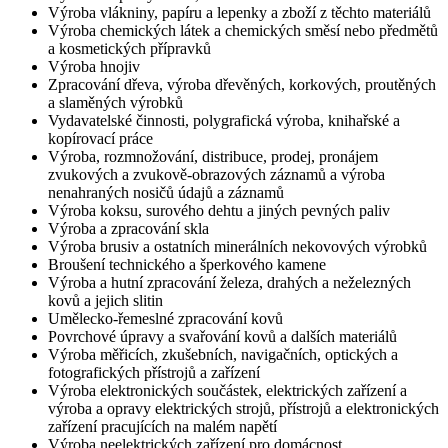
Výroba vlákniny, papíru a lepenky a zboží z těchto materiálů
Výroba chemických látek a chemických směsí nebo předmětů
a kosmetických přípravků
Výroba hnojiv
Zpracování dřeva, výroba dřevěných, korkových, proutěných
a slaměných výrobků
Vydavatelské činnosti, polygrafická výroba, knihařské a
kopírovací práce
Výroba, rozmnožování, distribuce, prodej, pronájem
zvukových a zvukově-obrazových záznamů a výroba
nenahraných nosičů údajů a záznamů
Výroba koksu, surového dehtu a jiných pevných paliv
Výroba a zpracování skla
Výroba brusiv a ostatních minerálních nekovových výrobků
Broušení technického a šperkového kamene
Výroba a hutní zpracování železa, drahých a neželezných
kovů a jejich slitin
Umělecko-řemeslné zpracování kovů
Povrchové úpravy a svařování kovů a dalších materiálů
Výroba měřicích, zkušebních, navigačních, optických a
fotografických přístrojů a zařízení
Výroba elektronických součástek, elektrických zařízení a
výroba a opravy elektrických strojů, přístrojů a elektronických
zařízení pracujících na malém napětí
Výroba neelektrických zařízení pro domácnost