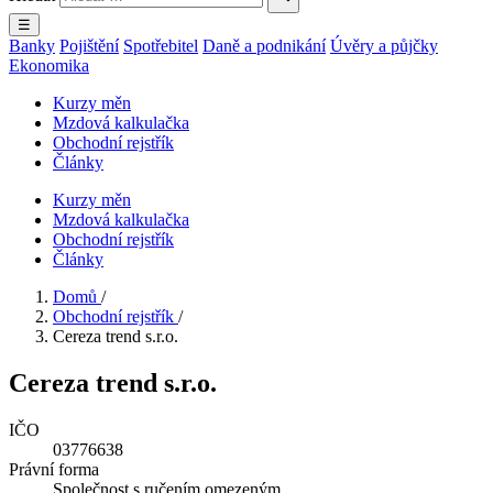
☰
Banky
Pojištění
Spotřebitel
Daně a podnikání
Úvěry a půjčky
Ekonomika
Kurzy měn
Mzdová kalkulačka
Obchodní rejstřík
Články
Kurzy měn
Mzdová kalkulačka
Obchodní rejstřík
Články
Domů
/
Obchodní rejstřík
/
Cereza trend s.r.o.
Cereza trend s.r.o.
IČO
03776638
Právní forma
Společnost s ručením omezeným