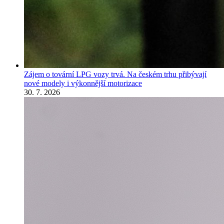
Zájem o tovární LPG vozy trvá. Na českém trhu přibývají
nové modely i výkonnější motorizace
30. 7. 2026