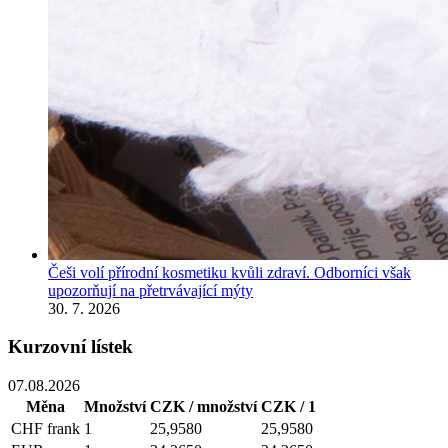
Češi volí přírodní kosmetiku kvůli zdraví. Odborníci však
upozorňují na přetrvávající mýty
30. 7. 2026
Kurzovní lístek
07.08.2026
Měna
Množství
CZK / množství
CZK / 1
CHF
frank
1
25,9580
25,9580