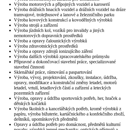
Výroba motorových a přípojných vozidel a karoserií
Výroba drážních hnacích vozidel a drážních vozidel na dráze
tramvajové, trolejbusové a lanové a železničního parku
Výroba kovových konstrukcí a kovodělných výrobků
Výroba strojů a zařízení
Výroba jízdních kol, vozíků pro invalidy a jiných
nemotorových dopravních prostředků
Výroba a opravy čalounických výrobků
Výroba zdravotnických prostředků
Výroba a opravy zdrojů ionizujícího záření
Výroba dalších výrobků zpracovatelského průmyslu
Přípravné a dokončovací stavební práce, specializované
stavební činnosti
Sklenářské práce, rámování a paspartování
Výroba, vývoj, projektování, zkoušky, instalace, údržba,
opravy, modifikace a konstrukční změny letadel, motorů
letadel, vrtulí, letadlových částí a zařízení a leteckých
pozemních zařízení
Výroba, opravy a údržba sportovních potřeb, her, hraček a
dětských kočárků
Výroba školních a kancelářských potřeb, kromě výrobků z
papíru, výroba bižuterie, kartáčnického a konfekčního zboží,
deštníků, upomínkových předmětů
Opravy a údržba potřeb pro domácnost, předmětů kulturní
povahy, výrobků jemné mechaniky, optických přístrojů a