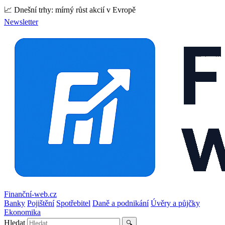
📈 Dnešní trhy: mírný růst akcií v Evropě
Newsletter
Finanční-web.cz
Banky
Pojištění
Spotřebitel
Daně a podnikání
Úvěry a půjčky
Ekonomika
Hledat
🔍