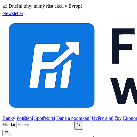
📈 Dnešní trhy: mírný růst akcií v Evropě
Newsletter
Banky
Pojištění
Spotřebitel
Daně a podnikání
Úvěry a půjčky
Ekono
Hledat
🔍
☰