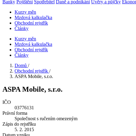
Banky
Pojištění
Spotřebitel
Daně a podnikání
Úvěry a půjčky
Ekono
Kurzy měn
Mzdová kalkulačka
Obchodní rejstřík
Články
Kurzy měn
Mzdová kalkulačka
Obchodní rejstřík
Články
Domů
/
Obchodní rejstřík
/
ASPA Mobile, s.r.o.
ASPA Mobile, s.r.o.
IČO
03776131
Právní forma
Společnost s ručením omezeným
Zápis do rejstříku
5. 2. 2015
Datum vzniku