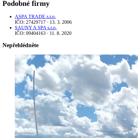
Podobné firmy
ASPA TRADE s.r.o.
IČO: 27429717 · 13. 3. 2006
SAUNY A SPA s.r.o.
IČO: 09404163 · 11. 8. 2020
Nepřehlédněte