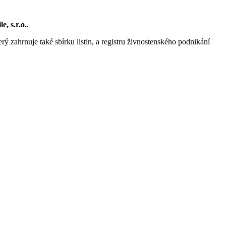
, s.r.o.
.
rý zahrnuje také sbírku listin, a registru živnostenského podnikání