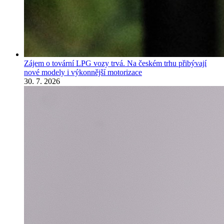
Zájem o tovární LPG vozy trvá. Na českém trhu přibývají
nové modely i výkonnější motorizace
30. 7. 2026