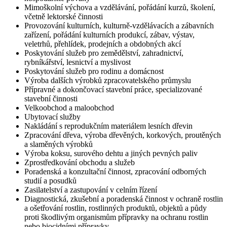
Mimoškolní výchova a vzdělávání, pořádání kurzů, školení,
včetně lektorské činnosti
Provozování kulturních, kulturně-vzdělávacích a zábavních
zařízení, pořádání kulturních produkcí, zábav, výstav,
veletrhů, přehlídek, prodejních a obdobných akcí
Poskytování služeb pro zemědělství, zahradnictví,
rybníkářství, lesnictví a myslivost
Poskytování služeb pro rodinu a domácnost
Výroba dalších výrobků zpracovatelského průmyslu
Přípravné a dokončovací stavební práce, specializované
stavební činnosti
Velkoobchod a maloobchod
Ubytovací služby
Nakládání s reprodukčním materiálem lesních dřevin
Zpracování dřeva, výroba dřevěných, korkových, proutěných
a slaměných výrobků
Výroba koksu, surového dehtu a jiných pevných paliv
Zprostředkování obchodu a služeb
Poradenská a konzultační činnost, zpracování odborných
studií a posudků
Zasilatelství a zastupování v celním řízení
Diagnostická, zkušební a poradenská činnost v ochraně rostlin
a ošetřování rostlin, rostlinných produktů, objektů a půdy
proti škodlivým organismům přípravky na ochranu rostlin
nebo biocidními přípravky