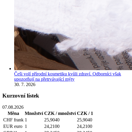
Češi volí přírodní kosmetiku kvůli zdraví. Odborníci však
upozorňují na přetrvávající mýty
30. 7. 2026
Kurzovní lístek
07.08.2026
Měna
Množství
CZK / množství
CZK / 1
CHF
frank
1
25,9040
25,9040
EUR
euro
1
24,2100
24,2100