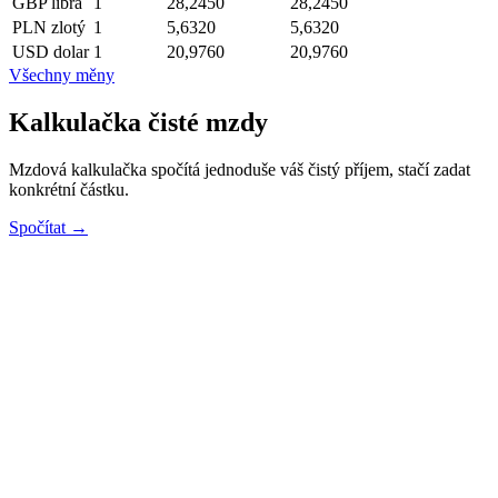
GBP
libra
1
28,2450
28,2450
PLN
zlotý
1
5,6320
5,6320
USD
dolar
1
20,9760
20,9760
Všechny měny
Kalkulačka čisté mzdy
Mzdová kalkulačka spočítá jednoduše váš čistý příjem, stačí zadat
konkrétní částku.
Spočítat →