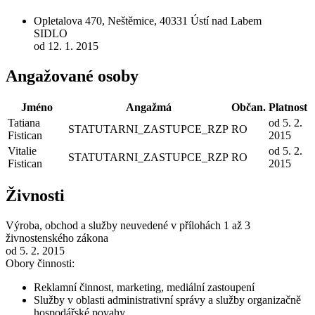
Opletalova 470, Neštěmice, 40331 Ústí nad Labem
SIDLO
od 12. 1. 2015
Angažované osoby
Jméno
Angažmá
Občan.
Platnost
Tatiana
od 5. 2.
STATUTARNI_ZASTUPCE_RZP
RO
Fistican
2015
Vitalie
od 5. 2.
STATUTARNI_ZASTUPCE_RZP
RO
Fistican
2015
Živnosti
Výroba, obchod a služby neuvedené v přílohách 1 až 3
živnostenského zákona
od 5. 2. 2015
Obory činnosti:
Reklamní činnost, marketing, mediální zastoupení
Služby v oblasti administrativní správy a služby organizačně
hospodářské povahy