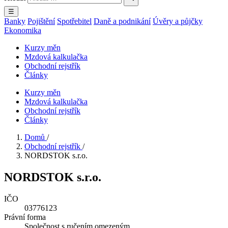
☰
Banky
Pojištění
Spotřebitel
Daně a podnikání
Úvěry a půjčky
Ekonomika
Kurzy měn
Mzdová kalkulačka
Obchodní rejstřík
Články
Kurzy měn
Mzdová kalkulačka
Obchodní rejstřík
Články
Domů
/
Obchodní rejstřík
/
NORDSTOK s.r.o.
NORDSTOK s.r.o.
IČO
03776123
Právní forma
Společnost s ručením omezeným