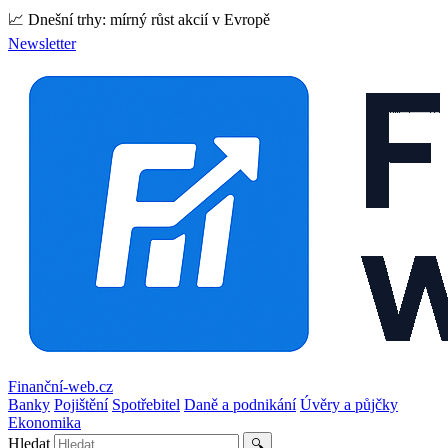
📈 Dnešní trhy: mírný růst akcií v Evropě
Newsletter
Finanční-web.cz
Banky
Pojištění
Spotřebitel
Daně a podnikání
Úvěry a půjčky
Ekonomika
Hledat
🔍