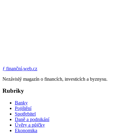
ƒ
finanční-web.cz
Nezávislý magazín o financích, investicích a byznysu.
Rubriky
Banky
Pojištění
Spotřebitel
Daně a podnikání
Úvěry a půjčky
Ekonomika